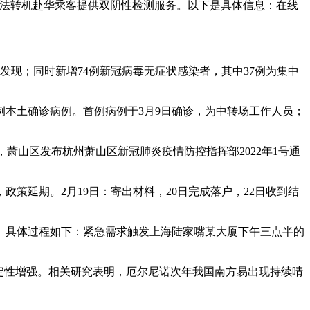
国来法转机赴华乘客提供双阴性检测服务。以下是具体信息：在线
就诊发现；同时新增74例新冠病毒无症状感染者，其中37例为集中
例本土确诊病例。首例病例于3月9日确诊，为中转场工作人员；
日，萧山区发布杭州萧山区新冠肺炎疫情防控指挥部2022年1号通
，政策延期。2月19日：寄出材料，20日完成落户，22日收到结
脚。具体过程如下：紧急需求触发上海陆家嘴某大厦下午三点半的
稳定性增强。相关研究表明，厄尔尼诺次年我国南方易出现持续晴