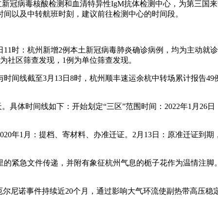
区设立新冠病毒核酸检测和血清特异性IgM抗体检测中心，为第三
时间以及中转航班时刻，建议前往检测中心的时间段。
2月2日11时：杭州新增2例本土新冠病毒肺炎确诊病例，均为主动
例为社区筛查发现，1例为单位筛查发现。
时间线截至3月13日8时，杭州顺丰速运余杭中转场累计报告49
天。具体时间线如下：开始划定“三区”范围时间：2022年1月26
020年1月：提档、寄材料、办准迁证。2月13日：原准迁证到期
3公里的紧急文件传递，并附有象征杭州气息的栀子花作为温情注
但强厄尔尼诺事件持续近20个月，通过影响大气环流使副热带高压