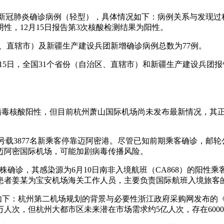
增2例新冠肺炎确诊病例（轻型），具体情况如下：病例关系与发
性，12月15日报告第3次核酸检测结果为阳性。
自治区、直辖市）及新疆生产建设兵团新增确诊病例总数为77例。
12月15日，全国31个省份（自治区、直辖市）和新疆生产建设兵团
冠病毒核酸阳性，但目前杭州萧山国际机场尚未发布最新情况，其
亚”号载3877名新乘客停靠迈阿密港。尽管已知前期乘客确诊，
迈阿密国际机场，可能加剧病毒传播风险。
变异株确诊，其感染源为6月10日南非入境航班（CA868）的阳
，患者姜某为宝安机场海关工作人员，主要负责国际航班入境旅客
分析如下：杭州第二机场规划的背景与必要性浙江政府采购网发布
万人次，但杭州大都市区未来潜在市场需求约5亿人次，存在600