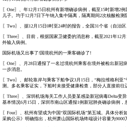
〖One〗、年12月15日杭州有新增确诊病例，截至15时新
儿子。均于12月7日下午纳入集中隔离，隔离期间2次核酸检测阴
〖Two〗、据12月15日0时至24时的报告，全国31个省（
〖Three〗、目前，根据国家卫健委的消息称，截至2021年
外输入病例。
国际机场又出事了!国境杭州的一乘客确诊了!
〖One〗、月28日通报了一名过境杭州乘客在境外被检出新
一步消息。
〖Two〗、邮轮靠岸与乘客下船争议3月15日，“梅拉维格利
测。多名乘客证实，下船时未接受健康检查，部分人直接前往
〖Three〗、深圳机场海关工作人员姜某感染新冠病毒Delta
基本情况6月15日，深圳市南山区通报1例新冠肺炎确诊病例
〖Four〗、杭州有望成为中国“双国际机场”第五城。具体
采购公示》明确指出，杭州萧山国际机场终端设计容量为9000