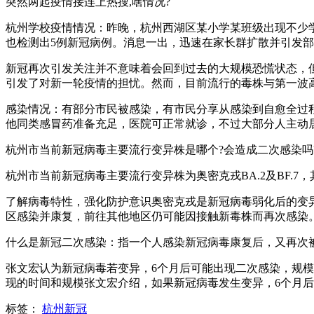
突然两起疫情接连上热搜,啥情况?
杭州学校疫情情况：昨晚，杭州西湖区某小学某班级出现不少学
也检测出5例新冠病例。消息一出，迅速在家长群扩散并引发
新冠再次引发关注并不意味着会回到过去的大规模恐慌状态，
引发了对新一轮疫情的担忧。然而，目前流行的毒株与第一波
感染情况：有部分市民被感染，有市民分享从感染到自愈全过
他同类感冒药准备充足，医院可正常就诊，不过大部分人主动
杭州市当前新冠病毒主要流行变异株是哪个?会造成二次感染吗
杭州市当前新冠病毒主要流行变异株为奥密克戎BA.2及BF.
了解病毒特性，强化防护意识奥密克戎是新冠病毒弱化后的变
区感染并康复，前往其他地区仍可能因接触新毒株而再次感染
什么是新冠二次感染：指一个人感染新冠病毒康复后，又再次
张文宏认为新冠病毒若变异，6个月后可能出现二次感染，规
现的时间和规模张文宏介绍，如果新冠病毒发生变异，6个月
标签：
杭州新冠