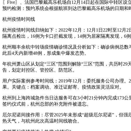
〖Five〗、法国巴黎戴高乐机场自12月14日起在国际中转
预约检测：预约系统会根据航班到达巴黎戴高乐机场的日期和
杭州疫情时间线
杭州疫情时间线归纳如下：2022年12月：12月1日22时至1
隔离点检出，16例为卡口拦截发现，14例为居家隔离发现，6
杭州顺丰余杭中转场疫情确诊情况及分析如下：确诊病例总数与
此后4天内新增48例，形成集中爆发态势。
年杭州萧山区从划定“三区”范围到解除“三区”范围，共历时29
告，划定封控区、管控区、防范区。
用户实际案例参考时间线：2019年12月：委托服务公司办理。2
果。关键点：档案调动、准迁证邮寄、疫情政策灵活应对。
杭州到上海跨城急件当日达服务可在3小时21分钟内完成17
签约仪式前，杭州总部的补充附件被遗忘。
厄尔尼诺间接作用：尽管2025年未形成“超级厄尔尼诺”，
热天气，与杭州此次高温时间线吻合。