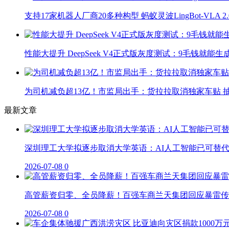
支持17家机器人厂商20多种构型 蚂蚁灵波LingBot-VLA 
性能大提升 DeepSeek V4正式版灰度测试：9毛钱就能生
为司机减负超13亿！市监局出手：货拉拉取消独家车贴 抽
最新文章
深圳理工大学拟逐步取消大学英语：AI人工智能已可替
2026-07-08
0
高管薪资归零、全员降薪！百强车商兰天集团回应暴雷传
2026-07-08
0