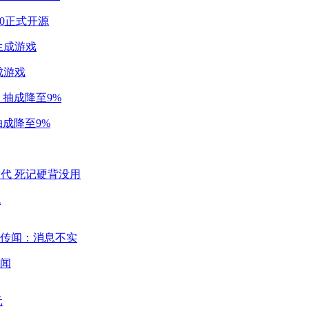
2.0正式开源
成游戏
成降至9%
代
闻