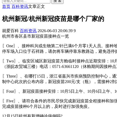
搜 索
首页
百科资讯
文章正文
杭州新冠/杭州新冠疫苗是哪个厂家的
就爱百科
百科资讯
2026-06-03 20:06:39
9
杭州市各区县市新冠疫苗接种点一览
〖One〗、接种科兴或生物第二针已满6个月零1天人员。接
停车场入口位于石祥路，请勿将车辆停靠东教路边，避免违停
〖Two〗、临安区城区新冠疫苗方舱临时接种点近期安排：10月
（浙皖农贸城三楼）电话：0571-63661120（休舱期间
〖Three〗、在哪打15日，浙江省嘉兴市疾病预防控制中心
制中心此次的公布内容，新冠疫苗200元/支（瓶），需接种2
〖Four〗、新冠疫苗接种安排：10月5日上午、10月6日上午、10
〖Five〗、请符合条件的市民尽快完成新冠疫苗全程接种和
完成疫苗接种6个月以上的，及时进行加强免疫。
12月15日杭州有新增确诊病例吗?