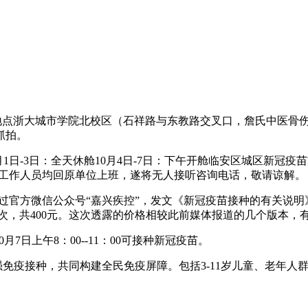
种地点浙大城市学院北校区（石祥路与东教路交叉口，詹氏中医骨
抓拍。
1日-3日：全天休舱10月4日-7日：下午开舱临安区城区新冠
因接种点工作人员均回原单位上班，遂将无人接听咨询电话，敬请谅解。
，通过官方微信公众号“嘉兴疾控”，发文《新冠疫苗接种的有关
剂次，共400元。这次透露的价格相较此前媒体报道的几个版本，
月7日上午8：00--11：00可接种新冠疫苗。
加强免疫接种，共同构建全民免疫屏障。包括3-11岁儿童、老年