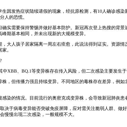
生因发热症状陆续请假的现象，经抗原检测，有10人确诊感染
部分人的恐慌。
但确实需要保持警惕并做好基本防护。新冠再次登上热搜的背景
高峰期基本相同，并未出现新的大规模变异。
程，大人孩子居家隔离一周左右痊愈，此说法得到证实。资源情
居家。
?
7，其中XBB、BQ.1等变异株存在传入风险，但二次感染主要发
异株，但传播力强且持续变异。不同地区的毒株存在差异，例如
。
被感染的情况。目前流行的奥密克戎变异株，会导致新冠肺炎患
模取决于病毒变异能否突破免疫屏障，应对需关注脆弱人群、做
后会慢慢出现二次感染，一般规模不大。