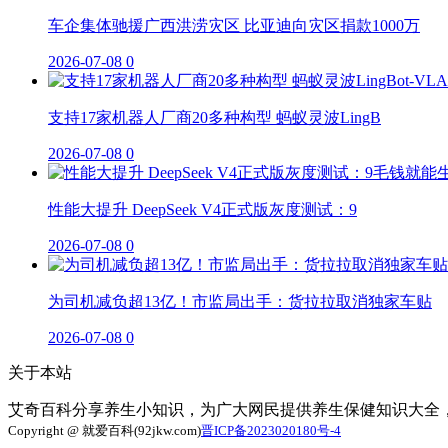
车企集体驰援广西洪涝灾区 比亚迪向灾区捐款1000万
2026-07-08
0
支持17家机器人厂商20多种构型 蚂蚁灵波LingB
2026-07-08
0
性能大提升 DeepSeek V4正式版灰度测试：9
2026-07-08
0
为司机减负超13亿！市监局出手：货拉拉取消独家车贴
2026-07-08
0
关于本站
艾奇百科分享养生小知识，为广大网民提供养生保健知识大全
Copyright @ 就爱百科(92jkw.com)
晋ICP备2023020180号-4