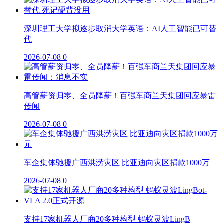
深圳理工大学拟逐步取消大学英语：AI人工智能已可替
代
2026-07-08
0
高管薪资归零、全员降薪！百强车商兰天集团回应暴雷
传闻
2026-07-08
0
车企集体驰援广西洪涝灾区 比亚迪向灾区捐款1000万
2026-07-08
0
支持17家机器人厂商20多种构型 蚂蚁灵波LingB