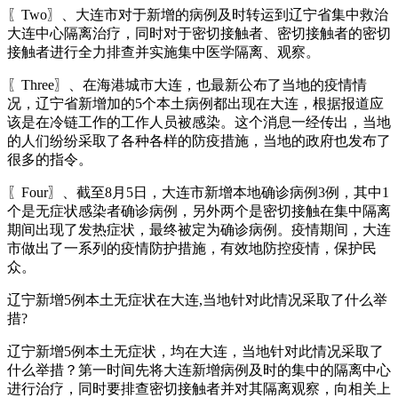
〖Two〗、大连市对于新增的病例及时转运到辽宁省集中救治
大连中心隔离治疗，同时对于密切接触者、密切接触者的密切
接触者进行全力排查并实施集中医学隔离、观察。
〖Three〗、在海港城市大连，也最新公布了当地的疫情情
况，辽宁省新增加的5个本土病例都出现在大连，根据报道应
该是在冷链工作的工作人员被感染。这个消息一经传出，当地
的人们纷纷采取了各种各样的防疫措施，当地的政府也发布了
很多的指令。
〖Four〗、截至8月5日，大连市新增本地确诊病例3例，其中1
个是无症状感染者确诊病例，另外两个是密切接触在集中隔离
期间出现了发热症状，最终被定为确诊病例。疫情期间，大连
市做出了一系列的疫情防护措施，有效地防控疫情，保护民
众。
辽宁新增5例本土无症状在大连,当地针对此情况采取了什么举
措?
辽宁新增5例本土无症状，均在大连，当地针对此情况采取了
什么举措？第一时间先将大连新增病例及时的集中的隔离中心
进行治疗，同时要排查密切接触者并对其隔离观察，向相关上