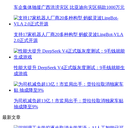
车企集体驰援广西洪涝灾区 比亚迪向灾区捐款1000万元
支持17家机器人厂商20多种构型 蚂蚁灵波LingBot-VLA
2.0正式开源
性能大提升 DeepSeek V4正式版灰度测试：9毛钱就能生
成游戏
为司机减负超13亿！市监局出手：货拉拉取消独家车贴
抽成降至9%
最新文章