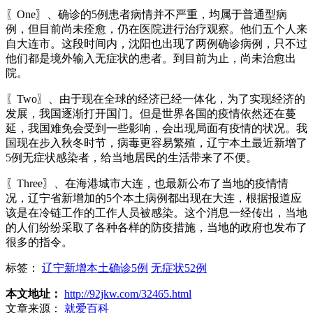
〖One〗、确诊的5例患者病情并不严重，均属于普通型病
例，但目前尚未痊愈，仍在医院进行治疗观察。他们五个人来
自大连市。这段时间内，沈阳也出现了两例确诊病例，只不过
他们都是境外输入无症状的患者。到目前为止，尚未治愈出
院。
〖Two〗、由于现在全球的经济已经一体化，为了实现经济的
发展，我国逐渐打开国门。但是世界各国的疫情依然还在蔓
延，我国难免会受到一些影响，会出现局面有疫情的状况。我
国现在步入秋冬时节，病毒更容易繁殖，辽宁本土最近新增了
5例无症状感染者，给当地居民的生活带来了不便。
〖Three〗、在海港城市大连，也最新公布了当地的疫情情
况，辽宁省新增加的5个本土病例都出现在大连，根据报道应
该是在冷链工作的工作人员被感染。这个消息一经传出，当地
的人们纷纷采取了各种各样的防疫措施，当地的政府也发布了
很多的指令。
标签：
辽宁新增本土确诊5例
无症状52例
本文地址：
http://92jkw.com/32465.html
文章来源：
就爱百科