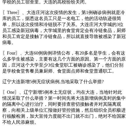
学校的员工宿舍里。大连的高校纷纷关闭。
〖Three〗、大连庄河这次疫情的发生，第1例确诊病例就是冷
库的员工，据悉这名员工只是一名电工，他的活动轨迹很简
单，所以这次疫情和冷链脱不了关系。大连庄河大学城的3位
员工感染新冠病毒，大学城里的食堂肯定会有冷链食品，厨师
和员工肯定是接触了冷链食品，所以就直接导致被感染了新冠
病毒。
〖Four〗、大连60例病例详情公布，有20多名是学生，会有这
么多学生被感染，主要有这几个方面的原因。第一个方面的原
因，庄河这个大学至少3位食堂职工被确诊感染了，他们分别
是学校食堂售餐员兼厨师、食堂面点师和食堂普通职工。
辽宁大连新增5例无症状病例,当地采取了什么举措?
〖One〗、辽宁新增5例本土无症状，均在大连，当地针对此
情况采取了什么举措？第一时间先将大连新增病例及时的集中
的隔离中心进行治疗，同时要排查密切接触者并对其隔离观
察，向相关上级单位汇报做好管控措施，然后组织全员积极进
行核酸检测，加大宣传力度能不出门就不出门，绝对不给国家
不给人民添麻烦。