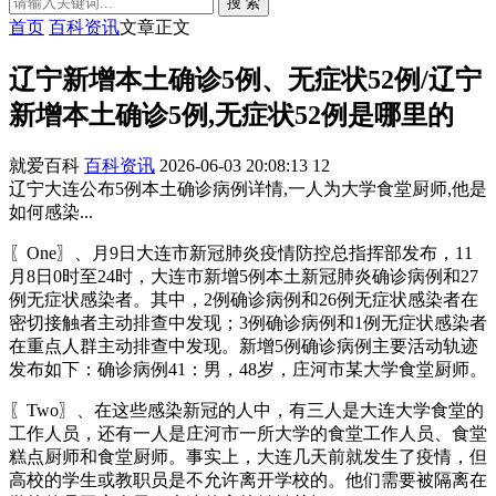
搜 索
首页
百科资讯
文章正文
辽宁新增本土确诊5例、无症状52例/辽宁
新增本土确诊5例,无症状52例是哪里的
就爱百科
百科资讯
2026-06-03 20:08:13
12
辽宁大连公布5例本土确诊病例详情,一人为大学食堂厨师,他是
如何感染...
〖One〗、月9日大连市新冠肺炎疫情防控总指挥部发布，11
月8日0时至24时，大连市新增5例本土新冠肺炎确诊病例和27
例无症状感染者。其中，2例确诊病例和26例无症状感染者在
密切接触者主动排查中发现；3例确诊病例和1例无症状感染者
在重点人群主动排查中发现。新增5例确诊病例主要活动轨迹
发布如下：确诊病例41：男，48岁，庄河市某大学食堂厨师。
〖Two〗、在这些感染新冠的人中，有三人是大连大学食堂的
工作人员，还有一人是庄河市一所大学的食堂工作人员、食堂
糕点厨师和食堂厨师。事实上，大连几天前就发生了疫情，但
高校的学生或教职员是不允许离开学校的。他们需要被隔离在