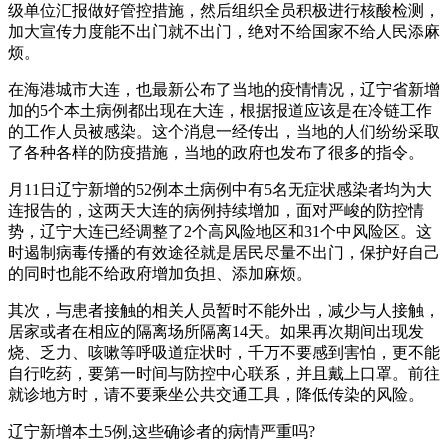
级单位汇报做好管控措施，然后组织全员积极进行核酸检测，
加大宣传力度能不出门就不出门，绝对不给国家不给人民添麻
烦。
在海港城市大连，也最新公布了当地的疫情情况，辽宁省新增
加的5个本土病例都出现在大连，根据报道应该是在冷链工作
的工作人员被感染。这个消息一经传出，当地的人们纷纷采取
了各种各样的防疫措施，当地的政府也发布了很多的指令。
月11日辽宁新增的52例本土病例中有5名无症状感染者均为大
连报告的，这两天大连的病例持续增加，面对严峻的防控情
势，辽宁大连已经调整了2个高风险地区和31个中风险区。这
时遏制病毒传播的有效途径就是居民尽量不出门，保护好自己
的同时也能不给政府增加负担、添加麻烦。
其次，与患者接触的相关人员暂时不能外出，减少与人接触，
居家或者在相应的隔离场所隔离14天。如果再次期间出现发
烧、乏力、咳嗽等呼吸道症状时，千万不要感到害怕，更不能
自行吃药，要第一时间与防控中心联系，并且戴上口罩。前往
就诊地方时，请不要乘坐公共交通工具，降低传染的风险。
辽宁新增本土5例,这些确诊者的病情严重吗?