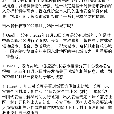
3月11日，长春市由于新冠疫情的严峻形势，政府决定采取封
城措施，以遏制疫情的传播。这一决定是基于对疫情形势的深
入分析和科学研判，旨在保护全市人民的生命安全和身体健
康。封城期间，长春市政府采取了一系列严格的防控措施。
吉林省长春市2022年11月28日封城了吗?
〖One〗、没有。2022年11月28日长春是没有封城的，但是对
中高风险地区进行了管控。长春，古称喜都、茶啊冲，吉林省
辖地级市、省会、副省级市、Ⅰ型大城市、哈长城市群核心城
市，国务院批复确定的中国东北地区的中心城市之一和重要的
工业基地。
〖Two〗、没有封城。根据查询长春市疫情分开中心发布公告
得知：2022年11月28日并未发布关于封城的相关信息。截止到
2022年12月16日仍然处于解封状态。
〖Three〗、年吉林长春是否封城官方明确未封城：长春市未
实施全面封城，但自3月11日起对全市小区（村）、单位实行
封闭式管理，解除时间另行通知。出入管理规定：居民需持社
区（村）开具的出入证进出；公安干警、医护人员等必要流动
人员需持相关证件或疫情防控指挥部证明；封闭管理期间，非
必要流动被严格限制。