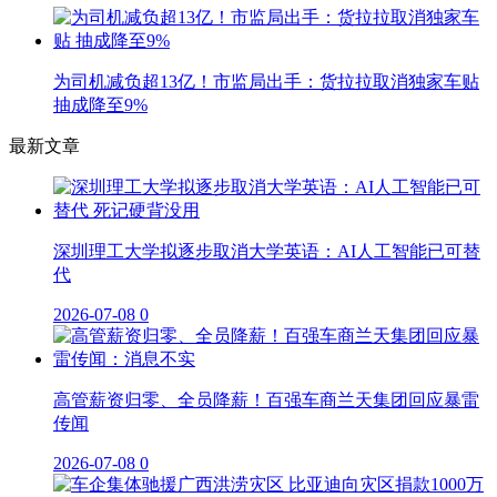
为司机减负超13亿！市监局出手：货拉拉取消独家车贴
抽成降至9%
最新文章
深圳理工大学拟逐步取消大学英语：AI人工智能已可替
代
2026-07-08
0
高管薪资归零、全员降薪！百强车商兰天集团回应暴雷
传闻
2026-07-08
0