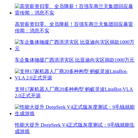
高管薪资归零、全员降薪！百强车商兰天集团回应暴雷
传闻：消息不实
车企集体驰援广西洪涝灾区 比亚迪向灾区捐款1000万元
支持17家机器人厂商20多种构型 蚂蚁灵波LingBot-VLA
2.0正式开源
性能大提升 DeepSeek V4正式版灰度测试：9毛钱就能生
成游戏