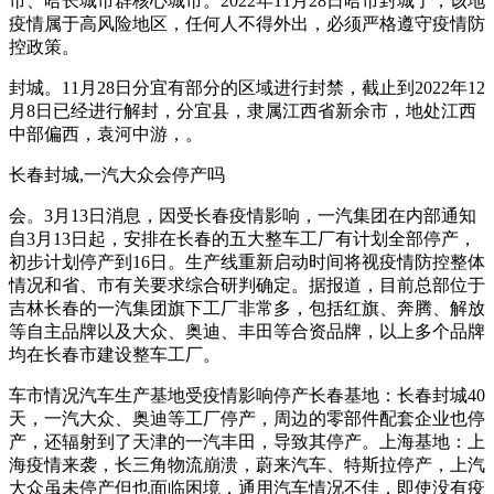
市、哈长城市群核心城市。2022年11月28日哈市封城了，该地
疫情属于高风险地区，任何人不得外出，必须严格遵守疫情防
控政策。
封城。11月28日分宜有部分的区域进行封禁，截止到2022年12
月8日已经进行解封，分宜县，隶属江西省新余市，地处江西
中部偏西，袁河中游，。
长春封城,一汽大众会停产吗
会。3月13日消息，因受长春疫情影响，一汽集团在内部通知
自3月13日起，安排在长春的五大整车工厂有计划全部停产，
初步计划停产到16日。生产线重新启动时间将视疫情防控整体
情况和省、市有关要求综合研判确定。据报道，目前总部位于
吉林长春的一汽集团旗下工厂非常多，包括红旗、奔腾、解放
等自主品牌以及大众、奥迪、丰田等合资品牌，以上多个品牌
均在长春市建设整车工厂。
车市情况汽车生产基地受疫情影响停产长春基地：长春封城40
天，一汽大众、奥迪等工厂停产，周边的零部件配套企业也停
产，还辐射到了天津的一汽丰田，导致其停产。上海基地：上
海疫情来袭，长三角物流崩溃，蔚来汽车、特斯拉停产，上汽
大众虽未停产但也面临困境，通用汽车情况不佳，即使没有疫