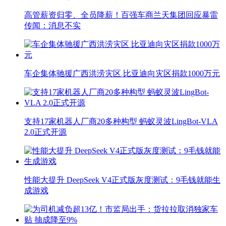
高管薪资归零、全员降薪！百强车商兰天集团回应暴雷
传闻：消息不实
车企集体驰援广西洪涝灾区 比亚迪向灾区捐款1000万元
支持17家机器人厂商20多种构型 蚂蚁灵波LingBot-VLA
2.0正式开源
性能大提升 DeepSeek V4正式版灰度测试：9毛钱就能生
成游戏