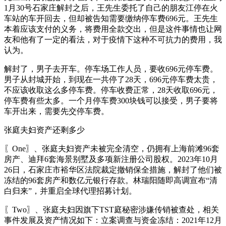
1月30号石家庄解封之后，王先生委托了自己的朋友江停在火
车站的车开回去，但却被告知需要缴纳停车费696元。王先生
本着应该支付的义务，将费用全款交出，但是这件事情也让网
友和他有了一定的看法，对于疫情下这种不可抗力的费用，我
认为。
解封了，男子去开车。停车场工作人员，要收696元停车费。
男子从封城开始，到现在一共停了28天，696元停车费太贵，
不应该收取这么多停车费。停车收费正常，28天收取696元，
停车费有些太多。一个月停车费300块钱可以接受，男子要将
车开出来，需要先交停车费。
张庭夫妇资产还剩多少
〖One〗、张庭夫妇资产未被完全清空，仍拥有上海前滩96套
房产、迪拜6套海景别墅及多项新注册公司股权。2023年10月
26日，石家庄市裕华区法院裁定撤销保全措施，解封了他们被
冻结的96套房产和数亿元银行存款。林瑞阳随即高调宣布“清
白归来”，并重启全球代理招募计划。
〖Two〗、张庭夫妇因旗下TST庭秘密涉嫌传销被查处，相关
事件发展及资产情况如下：立案调查与资金冻结：2021年12月