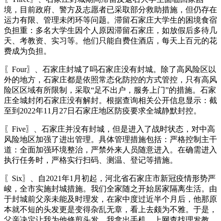
境，目前政府、警方及志愿者已采取部分救助措施，但仍存在
运力有限、管理未闭环等问题。滞留石家庄大学生的困境食宿
负担重：多名大学生因个人原因滞留石家庄，如放假后多待几
天、考教资、实习等。他们只能自费住酒店，每天上百元的花
费成为负担。
〖Four〗、石家庄封城了吗石家庄没有封城。除了高风险区以
外的地方，石家庄都是依照常态化防控的方式管控，只有高风
险区区域有所限制，采取“足不出户，服务上门”的措施。石家
庄全城封闭石家庄没有解封。根据查询相关公开信息显示：截
至到2022年11月27日石家庄地区防疫要求全城静默封控。
〖Five〗、石家庄并没有封城，但是进入了战时状态，对中高
风险地区加强了进出管理。具体管理措施包括：严格控制主干
道：全面加强环境整治，严禁外来人员随意进入。在确需进入
执行任务时，严格实行扫码、测温、登记等措施。
〖Six〗、自2021年1月初起，河北省石家庄市新冠疫情形势严
峻，全市实施封城措施。我们全家随之开始居家隔离生活。由
于封城前父亲未能及时理发，在家中度过近半个月后，他那原
本就不短的头发更是变得杂乱无章，看上去颇为不雅。于是，
父亲决定让我为他修剪头发。我拿出手机，上网查找理发教