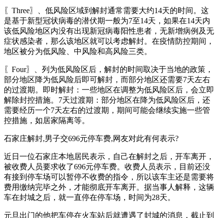
〖Three〗、低风险区域到解封通常需要大约14天的时间。这
是基于新型冠状病毒的潜伏期一般为7至14天，如果在14天内
该低风险地区内没有出现新冠病毒阳性患者，无新增病例及无
症状感染者，那么该地区就可以考虑解封。在疫情防控期间，
地区被分为低风险、中风险和高风险三类。
〖Four〗、列为低风险区后，解封的时间取决于当地的政策，
部分地区降为低风险后即可解封，而部分地区还需要7天左右
的过渡期。即时解封：一些地区在调整为低风险区后，会立即
解除封控措施。7天过渡期：部分地区在降为低风险区后，还
需要经历一个7天左右的过渡期，期间可能会继续实施一些管
控措施，如居家隔离等。
石家庄解封,男子交696元停车费,网友对此有何表示?
近日一位石家庄本地居民表示，自己在解封之后，开车离开，
被收费人员要求收了696元停车费。收费人员表示，目前还没
有接到停车场可以暂停不收费的指令，所以该车主还是需要将
费用缴纳完毕之外，才能彻底开车离开。据当事人解释，这辆
车在封城之后，就一直停在停车场，时间为28天。
元旦出门的他把车停在火车站后就遭遇了封城的消息，截止到