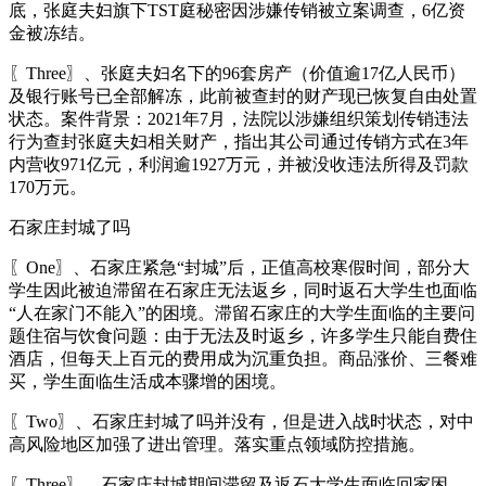
底，张庭夫妇旗下TST庭秘密因涉嫌传销被立案调查，6亿资
金被冻结。
〖Three〗、张庭夫妇名下的96套房产（价值逾17亿人民币）
及银行账号已全部解冻，此前被查封的财产现已恢复自由处置
状态。案件背景：2021年7月，法院以涉嫌组织策划传销违法
行为查封张庭夫妇相关财产，指出其公司通过传销方式在3年
内营收971亿元，利润逾1927万元，并被没收违法所得及罚款
170万元。
石家庄封城了吗
〖One〗、石家庄紧急“封城”后，正值高校寒假时间，部分大
学生因此被迫滞留在石家庄无法返乡，同时返石大学生也面临
“人在家门不能入”的困境。滞留石家庄的大学生面临的主要问
题住宿与饮食问题：由于无法及时返乡，许多学生只能自费住
酒店，但每天上百元的费用成为沉重负担。商品涨价、三餐难
买，学生面临生活成本骤增的困境。
〖Two〗、石家庄封城了吗并没有，但是进入战时状态，对中
高风险地区加强了进出管理。落实重点领域防控措施。
〖Three〗、石家庄封城期间滞留及返石大学生面临回家困