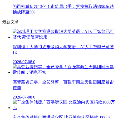
为司机减负超13亿！市监局出手：货拉拉取消独家车贴
抽成降至9%
最新文章
深圳理工大学拟逐步取消大学英语：AI人工智能已可替
代
2026-07-08
0
高管薪资归零、全员降薪！百强车商兰天集团回应暴雷
传闻
2026-07-08
0
车企集体驰援广西洪涝灾区 比亚迪向灾区捐款1000万