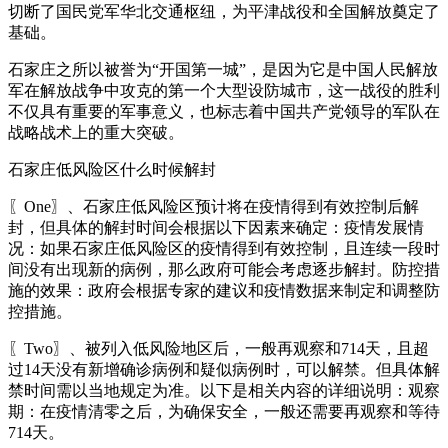
切断了国民党军华北交通枢纽，为平津战役和全国解放奠定了
基础。
石家庄之所以被誉为“开国第一城”，是因为它是中国人民解放
军在解放战争中攻克的第一个大型设防城市，这一战役的胜利
不仅具有重要的军事意义，也标志着中国共产党领导的军队在
战略战术上的重大突破。
石家庄低风险区什么时候解封
〖One〗、石家庄低风险区预计将在疫情得到有效控制后解
封，但具体的解封时间会根据以下因素来确定：疫情发展情
况：如果石家庄低风险区的疫情得到有效控制，且连续一段时
间没有出现新的病例，那么政府可能会考虑逐步解封。防控措
施的效果：政府会根据专家的建议和疫情数据来制定和调整防
控措施。
〖Two〗、被列入低风险地区后，一般再观察和714天，且超
过14天没有新增确诊病例和疑似病例时，可以解禁。但具体解
禁时间需以当地规定为准。以下是相关内容的详细说明：观察
期：在疫情清零之后，为确保安全，一般还需要再观察和等待
714天。