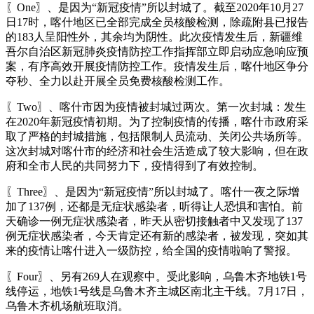
〖One〗、是因为“新冠疫情”所以封城了。截至2020年10月27
日17时，喀什地区已全部完成全员核酸检测，除疏附县已报告
的183人呈阳性外，其余均为阴性。此次疫情发生后，新疆维
吾尔自治区新冠肺炎疫情防控工作指挥部立即启动应急响应预
案，有序高效开展疫情防控工作。疫情发生后，喀什地区争分
夺秒、全力以赴开展全员免费核酸检测工作。
〖Two〗、喀什市因为疫情被封城过两次。第一次封城：发生
在2020年新冠疫情初期。为了控制疫情的传播，喀什市政府采
取了严格的封城措施，包括限制人员流动、关闭公共场所等。
这次封城对喀什市的经济和社会生活造成了较大影响，但在政
府和全市人民的共同努力下，疫情得到了有效控制。
〖Three〗、是因为“新冠疫情”所以封城了。喀什一夜之际增
加了137例，还都是无症状感染者，听得让人恐惧和害怕。前
天确诊一例无症状感染者，昨天从密切接触者中又发现了137
例无症状感染者，今天肯定还有新的感染者，被发现，突如其
来的疫情让喀什进入一级防控，给全国的疫情啦响了警报。
〖Four〗、另有269人在观察中。受此影响，乌鲁木齐地铁1号
线停运，地铁1号线是乌鲁木齐主城区南北主干线。7月17日，
乌鲁木齐机场航班取消。