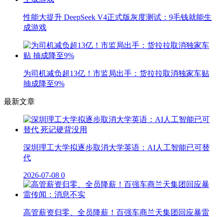
性能大提升 DeepSeek V4正式版灰度测试：9毛钱就能生
成游戏
为司机减负超13亿！市监局出手：货拉拉取消独家车贴
抽成降至9%
最新文章
深圳理工大学拟逐步取消大学英语：AI人工智能已可替
代
2026-07-08
0
高管薪资归零、全员降薪！百强车商兰天集团回应暴雷