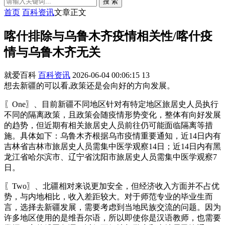
搜 索
首页
百科资讯
文章正文
喀什排除与乌鲁木齐疫情相关性/喀什疫
情与乌鲁木齐无关
就爱百科
百科资讯
2026-06-04 00:06:15
13
想去新疆的可以看,政策还是会向好的方向发展。
〖One〗、目前新疆不同地区针对有特定地区旅居史人员执行
不同的隔离政策，且政策会随疫情形势变化，整体有向好发展
的趋势，但近期有相关旅居史人员前往仍可能面临隔离等措
施。具体如下：乌鲁木齐根据乌市疫情重要通知，近14日内有
吉林省吉林市旅居史人员需集中医学观察14日；近14日内有黑
龙江省哈尔滨市、辽宁省沈阳市旅居史人员需集中医学观察7
日。
〖Two〗、北疆相对来说更加安全，但经济收入方面并不占优
势，与内地相比，收入差距较大。对于师范专业的毕业生而
言，选择去新疆发展，需要考虑到当地民族交流的问题。因为
许多地区使用的是维吾尔语，所以即使你是汉语教师，也需要