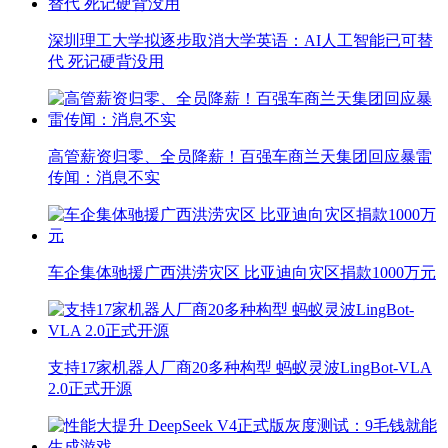
深圳理工大学拟逐步取消大学英语：AI人工智能已可替
代 死记硬背没用
高管薪资归零、全员降薪！百强车商兰天集团回应暴雷
传闻：消息不实
车企集体驰援广西洪涝灾区 比亚迪向灾区捐款1000万元
支持17家机器人厂商20多种构型 蚂蚁灵波LingBot-VLA
2.0正式开源