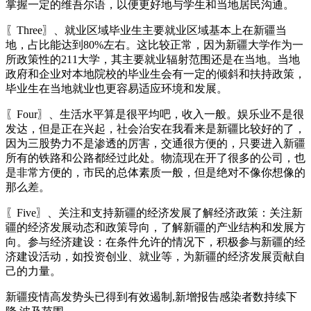
掌握一定的维吾尔语，以便更好地与学生和当地居民沟通。
〖Three〗、就业区域毕业生主要就业区域基本上在新疆当
地，占比能达到80%左右。这比较正常，因为新疆大学作为一
所政策性的211大学，其主要就业辐射范围还是在当地。当地
政府和企业对本地院校的毕业生会有一定的倾斜和扶持政策，
毕业生在当地就业也更容易适应环境和发展。
〖Four〗、生活水平算是很平均吧，收入一般。娱乐业不是很
发达，但是正在兴起，社会治安在我看来是新疆比较好的了，
因为三股势力不是渗透的厉害，交通很方便的，只要进入新疆
所有的铁路和公路都经过此处。物流现在开了很多的公司，也
是非常方便的，市民的总体素质一般，但是绝对不像你想像的
那么差。
〖Five〗、关注和支持新疆的经济发展了解经济政策：关注新
疆的经济发展动态和政策导向，了解新疆的产业结构和发展方
向。参与经济建设：在条件允许的情况下，积极参与新疆的经
济建设活动，如投资创业、就业等，为新疆的经济发展贡献自
己的力量。
新疆疫情高发势头已得到有效遏制,新增报告感染者数持续下