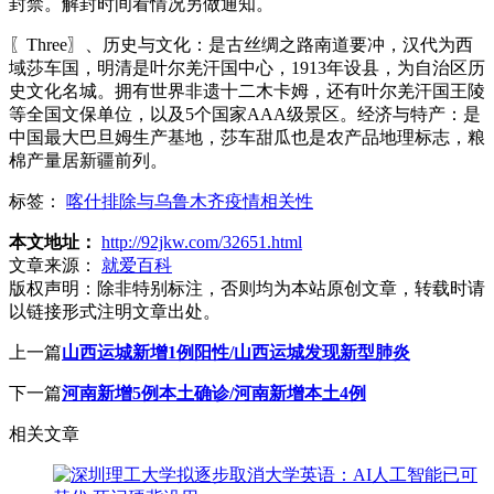
封禁。解封时间看情况另做通知。
〖Three〗、历史与文化：是古丝绸之路南道要冲，汉代为西
域莎车国，明清是叶尔羌汗国中心，1913年设县，为自治区历
史文化名城。拥有世界非遗十二木卡姆，还有叶尔羌汗国王陵
等全国文保单位，以及5个国家AAA级景区。经济与特产：是
中国最大巴旦姆生产基地，莎车甜瓜也是农产品地理标志，粮
棉产量居新疆前列。
标签：
喀什排除与乌鲁木齐疫情相关性
本文地址：
http://92jkw.com/32651.html
文章来源：
就爱百科
版权声明：
除非特别标注，否则均为本站原创文章，转载时请
以链接形式注明文章出处。
上一篇
山西运城新增1例阳性/山西运城发现新型肺炎
下一篇
河南新增5例本土确诊/河南新增本土4例
相关文章