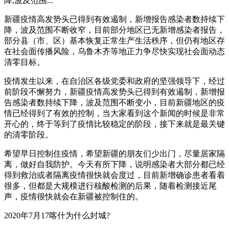
降,波及范围...
新疆疫情高发势头已得到有效遏制，新增报告感染者数持续下
降，波及范围不断收窄，目前部分地区已无新增感染者报告，
部分县（市、区）基本恢复正常生产生活秩序，但仍有地区存
在社会面传播风险，乌鲁木齐等地正力争尽快实现社会面动态
清零目标。
疫情发生以来，在自治区各级党委和政府的坚强领导下，经过
前阶段不懈努力，新疆疫情高发势头已得到有效遏制，新增报
告感染者数持续下降，波及范围不断变小，目前新疆地区的疫
情已经得到了有效的控制，当大家看到这个新闻的时候是非常
开心的，终于等到了疫情比较稳定的阶段，接下来就是最关键
的清零阶段。
希望早日控制住疫情，希望新疆的朋友们少出门，尽量居家隔
离，做好自我防护。今天有所下降，说明感染者大部分都已经
得到救治或者隔离疫情很快就会度过，目前新增确诊患者看着
很多，但都是大规模进行核酸检测的后果，随着检测接近尾
声，疫情很快就会在新疆被控制住的。
2020年7月17喀什为什么封城?