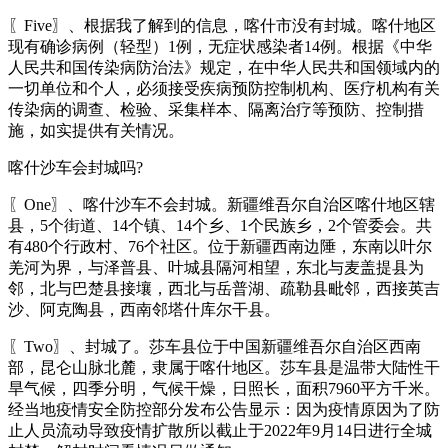
〖Five〗、根据我了解到的信息，喀什市没有封城。喀什地区
现有确诊病例（轻型）1例，无症状感染者14例。根据《中华
人民共和国传染病防治法》规定，在中华人民共和国领域内的
一切单位和个人，必须接受疾病预防控制机构、医疗机构有关
传染病的调查、检验、采集样本、隔离治疗等预防、控制措
施，如实提供有关情况。
喀什沙车会封城吗?
〖One〗、喀什沙车不会封城。新疆维吾尔自治区喀什地区辖
县，5个街道、14个镇、14个乡、1个民族乡，2个管委会。共
有480个行政村、76个社区。位于新疆西南边陲，东南以叶尔
羌河为界，与泽普县、叶城县隔河相望，东北与麦盖提县为
邻，北与巴楚县接壤，西北与岳普湖、疏勒县毗邻，西接英吉
沙、阿克陶县，西南邻塔什库尔干县。
〖Two〗、封城了。莎车县位于中国新疆维吾尔自治区西南
部，昆仑山脉北麓，隶属于喀什地区。莎车县是温带大陆性干
旱气候，四季分明，气候干燥，日照长，面积7960平方千米。
经当地疫情安全防控部分发布公告显示：因为疫情原因为了防
止人员流动导致疫情扩散所以截止于2022年9月14日进行全城