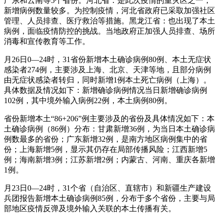
广东和云南等5个省份。河北省：是此次疫情的重灾区之一，
新增病例数量较多。为控制疫情，河北省政府已采取加强社区
管理、人员排查、医疗救治等措施。黑龙江省：也出现了本土
病例，面临疫情防控的挑战。当地政府正加强人员排查、场所
消毒和宣传教育等工作。
月26日0—24时，31省份新增本土确诊病例80例、本土无症状
感染者274例，主要涉及上海、北京、天津等地，且部分病例
由无症状感染者转归，同时新增1例本土死亡病例（上海）。
具体数据及情况如下：新增确诊病例情况当日新增确诊病例
102例，其中境外输入病例22例，本土病例80例。
省份新增本土“86+206”例主要涉及的省份及具体情况如下：本
土确诊病例（86例）分布：甘肃新增36例，为当日本土确诊病
例数最多的省份；广东新增32例，是南方地区病例集中的省
份；上海新增5例，显示其仍存在局部传播风险；江西新增5
例；海南新增3例；江苏新增2例；内蒙古、河南、重庆各新增
1例。
月23日0—24时，31个省（自治区、直辖市）和新疆生产建设
兵团报告新增本土确诊病例85例，分布于多个省份，主要与局
部地区疫情反弹及境外输入关联的本土传播有关。