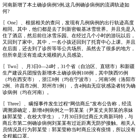
河南新增了本土确诊病例5例,这几例确诊病例的流调轨迹如
何?
〖One〗、根据相关的查问，发现有几例病例的出行轨迹高度
相同。其中，他们都是去了到新密银基冰雪世界。并且先是入
住了酒店，然后前往冰雪乐园。在经过几个小时的游玩以后，
又回到了家中。其中，一名小孩还回到了托育中心上课。并且
在后面，还去到了诊所等等公共场所。虽然去了很多的地方，
但所幸是没有造成大规模的人员感染。
〖Two〗、月3日0—24时，31个省（自治区、直辖市）和新疆
生产建设兵团报告新增本土确诊病例108例，其中陕西95例
（均在西安市），浙江8例（均在宁波市），河南5例（洛阳市
2例、许昌市2例、郑州市1例），含4例由无症状感染者转为确
诊病例（均在河南）。
〖Three〗、瞒报事件发生过程“网信商丘”发布公告称，经流
调溯源确定，新增4例病例之一郭某某（尹某丈夫郭某的亲妹
妹郭某莹，在校大学生），7月30日到过商丘大商新玛特，与
商丘市第二例确诊病例刘某某有过近距离无防护接触。相关人
员情况及行为郭某莹：郭某莹称当时商丘没有疫情，所以没有
全程戴口罩。