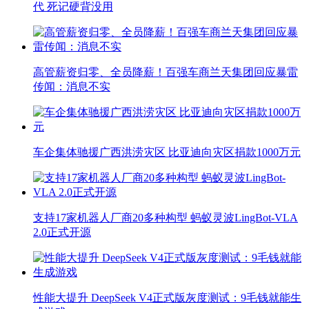
代 死记硬背没用
高管薪资归零、全员降薪！百强车商兰天集团回应暴雷
传闻：消息不实
车企集体驰援广西洪涝灾区 比亚迪向灾区捐款1000万元
支持17家机器人厂商20多种构型 蚂蚁灵波LingBot-VLA
2.0正式开源
性能大提升 DeepSeek V4正式版灰度测试：9毛钱就能生