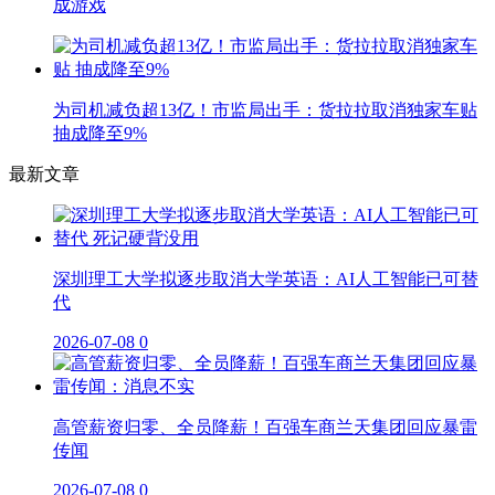
成游戏
为司机减负超13亿！市监局出手：货拉拉取消独家车贴
抽成降至9%
最新文章
深圳理工大学拟逐步取消大学英语：AI人工智能已可替
代
2026-07-08
0
高管薪资归零、全员降薪！百强车商兰天集团回应暴雷
传闻
2026-07-08
0