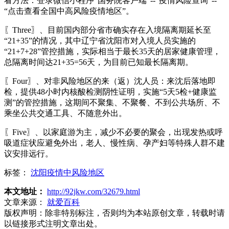
看方法：登录微信小程序“国务院客户端”--“疫情风险查询”--
“点击查看全国中高风险疫情地区”。
〖Three〗、目前国内部分省市确实存在入境隔离期延长至
“21+35”的情况，其中辽宁省沈阳市对入境人员实施的
“21+7+28”管控措施，实际相当于最长35天的居家健康管理，
总隔离时间达21+35=56天，为目前已知最长隔离期。
〖Four〗、对非风险地区的来（返）沈人员：来沈后落地即
检，提供48小时内核酸检测阴性证明，实施“5天5检+健康监
测”的管控措施，这期间不聚集、不聚餐、不到公共场所、不
乘坐公共交通工具、不随意外出。
〖Five〗、以家庭游为主，减少不必要的聚会，出现发热或呼
吸道症状应避免外出，老人、慢性病、孕产妇等特殊人群不建
议安排远行。
标签：
沈阳疫情中风险地区
本文地址：
http://92jkw.com/32679.html
文章来源：
就爱百科
版权声明：
除非特别标注，否则均为本站原创文章，转载时请
以链接形式注明文章出处。