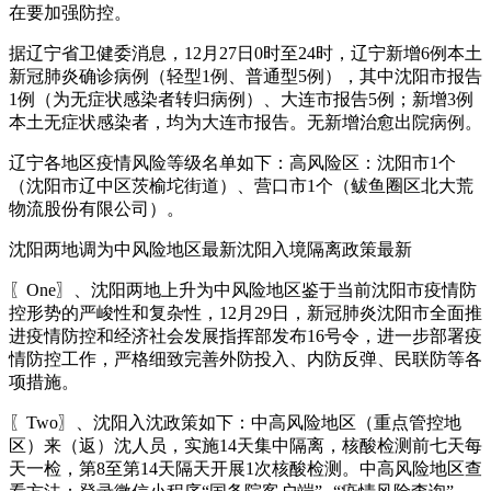
在要加强防控。
据辽宁省卫健委消息，12月27日0时至24时，辽宁新增6例本土
新冠肺炎确诊病例（轻型1例、普通型5例），其中沈阳市报告
1例（为无症状感染者转归病例）、大连市报告5例；新增3例
本土无症状感染者，均为大连市报告。无新增治愈出院病例。
辽宁各地区疫情风险等级名单如下：高风险区：沈阳市1个
（沈阳市辽中区茨榆坨街道）、营口市1个（鲅鱼圈区北大荒
物流股份有限公司）。
沈阳两地调为中风险地区最新沈阳入境隔离政策最新
〖One〗、沈阳两地上升为中风险地区鉴于当前沈阳市疫情防
控形势的严峻性和复杂性，12月29日，新冠肺炎沈阳市全面推
进疫情防控和经济社会发展指挥部发布16号令，进一步部署疫
情防控工作，严格细致完善外防投入、内防反弹、民联防等各
项措施。
〖Two〗、沈阳入沈政策如下：中高风险地区（重点管控地
区）来（返）沈人员，实施14天集中隔离，核酸检测前七天每
天一检，第8至第14天隔天开展1次核酸检测。中高风险地区查