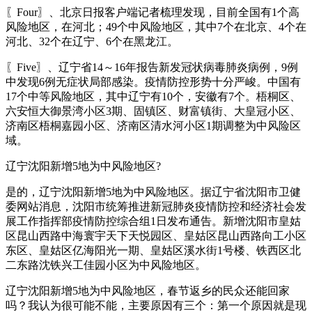
〖Four〗、北京日报客户端记者梳理发现，目前全国有1个高
风险地区，在河北；49个中风险地区，其中7个在北京、4个在
河北、32个在辽宁、6个在黑龙江。
〖Five〗、辽宁省14～16年报告新发冠状病毒肺炎病例，9例
中发现6例无症状局部感染。疫情防控形势十分严峻。中国有
17个中等风险地区，其中辽宁有10个，安徽有7个。梧桐区、
六安恒大御景湾小区3期、固镇区、财富镇街、大皇冠小区、
济南区梧桐嘉园小区、济南区清水河小区1期调整为中风险区
域。
辽宁沈阳新增5地为中风险地区?
是的，辽宁沈阳新增5地为中风险地区。据辽宁省沈阳市卫健
委网站消息，沈阳市统筹推进新冠肺炎疫情防控和经济社会发
展工作指挥部疫情防控综合组1日发布通告。新增沈阳市皇姑
区昆山西路中海寰宇天下天悦园区、皇姑区昆山西路向工小区
东区、皇姑区亿海阳光一期、皇姑区溪水街1号楼、铁西区北
二东路沈铁兴工佳园小区为中风险地区。
辽宁沈阳新增5地为中风险地区，春节返乡的民众还能回家
吗？我认为很可能不能，主要原因有三个：第一个原因就是现