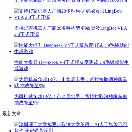
车企集体驰援广西洪涝灾区 比亚迪向灾区捐款1000万元
支持17家机器人厂商20多种构型 蚂蚁灵波LingBot-VLA
2.0正式开源
性能大提升 DeepSeek V4正式版灰度测试：9毛钱就能生
成游戏
为司机减负超13亿！市监局出手：货拉拉取消独家车贴
抽成降至9%
最新文章