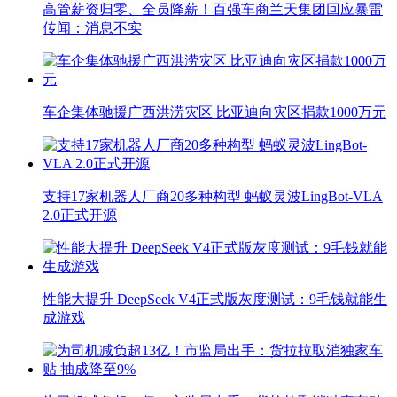
高管薪资归零、全员降薪！百强车商兰天集团回应暴雷
传闻：消息不实
车企集体驰援广西洪涝灾区 比亚迪向灾区捐款1000万元
支持17家机器人厂商20多种构型 蚂蚁灵波LingBot-VLA
2.0正式开源
性能大提升 DeepSeek V4正式版灰度测试：9毛钱就能生
成游戏