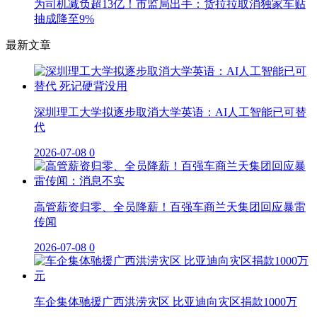
为司机减负超13亿！市监局出手：货拉拉取消独家车贴
抽成降至9%
最新文章
深圳理工大学拟逐步取消大学英语：AI人工智能已可替
代
2026-07-08
0
高管薪资归零、全员降薪！百强车商兰天集团回应暴雷
传闻
2026-07-08
0
车企集体驰援广西洪涝灾区 比亚迪向灾区捐款1000万