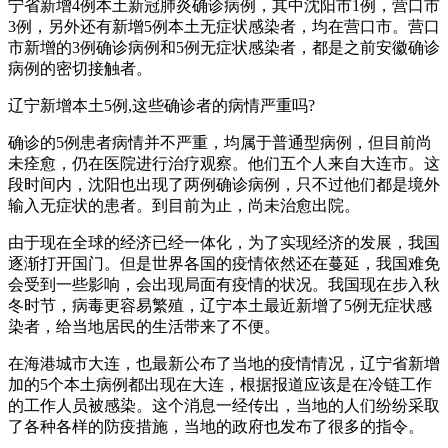
宁省新增4例本土新冠肺炎确诊病例，其中沈阳市1例，营口市
3例，另外还有新增5例本土无症状感染者，均在营口市。营口
市新增的3例确诊病例和5例无症状感染者，都是之前安徽确诊
病例的密切接触者。
辽宁新增本土5例,这些确诊者的病情严重吗?
确诊的5例患者病情并不严重，均属于普通型病例，但目前尚
未痊愈，仍在医院进行治疗观察。他们五个人来自大连市。这
段时间内，沈阳也出现了两例确诊病例，只不过他们都是境外
输入无症状的患者。到目前为止，尚未治愈出院。
由于现在全球的经济已经一体化，为了实现经济的发展，我国
逐渐打开国门。但是世界各国的疫情依然还在蔓延，我国难免
会受到一些影响，会出现局面有疫情的状况。我国现在步入秋
冬时节，病毒更容易繁殖，辽宁本土最近新增了5例无症状感
染者，给当地居民的生活带来了不便。
在海港城市大连，也最新公布了当地的疫情情况，辽宁省新增
加的5个本土病例都出现在大连，根据报道应该是在冷链工作
的工作人员被感染。这个消息一经传出，当地的人们纷纷采取
了各种各样的防疫措施，当地的政府也发布了很多的指令。