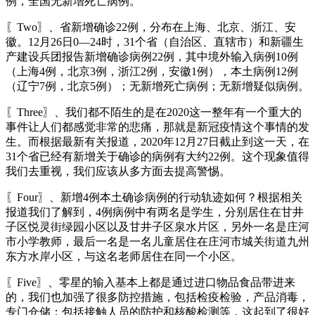
例，全国无新增死亡病例。
〖Two〗、省新增确诊22例，分布在上海、北京、浙江、安
徽。12月26日0—24时，31个省（自治区、直辖市）和新疆生
产建设兵团报告新增确诊病例22例，其中境外输入病例10例
（上海4例，北京3例，浙江2例，安徽1例），本土病例12例
（辽宁7例，北京5例）；无新增死亡病例；无新增疑似病例。
〖Three〗、我们都不陌生的是在2020这一整年有一个重大的
事件让人们都感觉非常的悲痛，那就是新冠疫情这个事情的发
生。而根据最新有关报道，2020年12月27日截止到这一天，在
31个省已经有新增关于确诊的病例有大约22例。这个现象值得
我们去重视，我们应该从多方面去提高警惕。
〖Four〗、新增4例本土确诊病例的行动轨迹如何？根据相关
报道我们了解到，4例病例中有两名是学生，分别居住在甘井
子区悦灵街绿园小区以及甘井子区泉水片区，另外一名是庄河
市小学教师，最后一名是一名儿童居住在庄河市城关街道九州
东方水岸小区，与这名老师居住在同一个小区。
〖Five〗、零星的输入基本上都是通过进口物品食品带进来
的，我们也加强了很多防控措施，包括检疫检验，产品消毒，
专门仓储；包括接触人员的防护和核酸检测等，这起到了很好