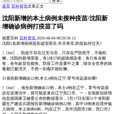
搜 索
首页
百科资讯
文章正文
沈阳新增的本土病例未接种疫苗/沈阳新
增确诊病例打疫苗了吗
就爱百科
百科资讯
2026-06-04 00:29:36
12
沈阳1名新增病例是彩超室医生,年关将至,防疫如何过关?
〖One〗、防疫不存在过关与否，只存在严防死守，不能松
懈。沈阳的新增里面，有1传27的超级感染者，各行各业都
有，各年龄层也都有。防疫工作是重中之重，除非全世界的病
毒都已被消灭，不然一刻都不能松懈。
31省份新增确诊22例,本土4例在辽宁,零号传染源在哪?
〖One〗、省份新增确诊22例，本土4例在辽宁，零号传染源
还在追溯当中，很可能是来自辽宁营口市。一：全国新冠疫情
信息据国家卫健委公布的数据显示，5月17日全国31个省和新
疆生产建设兵团报告新增确诊病例22例，其中18例来自境外输
入病例，本土病例4例，均在辽宁，其中沈阳市2例，营口市2