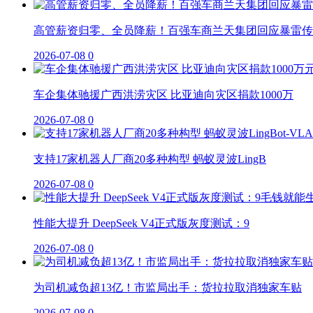
高管薪资归零、全员降薪！百强车商兰天集团回应暴雷传
2026-07-08
0
车企集体驰援广西洪涝灾区 比亚迪向灾区捐款1000万
2026-07-08
0
支持17家机器人厂商20多种构型 蚂蚁灵波LingB
2026-07-08
0
性能大提升 DeepSeek V4正式版灰度测试：9
2026-07-08
0
为司机减负超13亿！市监局出手：货拉拉取消独家车贴
2026-07-08
0