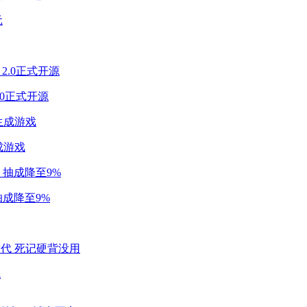
2.0正式开源
成游戏
成降至9%
代