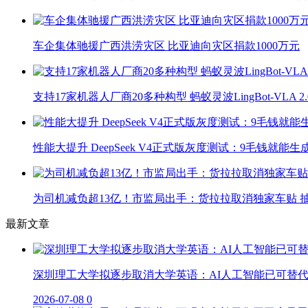
车企集体驰援广西洪涝灾区 比亚迪向灾区捐款1000万元
支持17家机器人厂商20多种构型 蚂蚁灵波LingBot-VLA 
性能大提升 DeepSeek V4正式版灰度测试：9毛钱就能生
为司机减负超13亿！市监局出手：货拉拉取消独家车贴 抽
最新文章
深圳理工大学拟逐步取消大学英语：AI人工智能已可替
2026-07-08
0