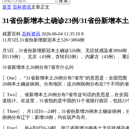
搜 索
首页
百科资讯
文章正文
31省份新增本土确诊23例/31省份新增本土
就爱百科
百科资讯
2026-06-04 11:35:10
8
11月5日,31省份新增新冠本土526+3894例
月5日，31省份新增新冠本土确诊526例、无症状感染者389
归119例）、北京（43例，含转归2例）、内蒙古（43例）、重
31省新增本土26例分布7省市什么叫
〖One〗、“31省新增本土26例分布7省市”的意思是：全
26例本土确诊病例。分布地区：这26例病例分布在7个不同
〖Two〗、省新增本土26例分布7省市这句话的意思是，在全
道统计。在这里，31省指的是中国的31个省级行政区，包括23
〖Three〗、月13日0—24时，31省份新增26例本土确
病例分布辽宁：新增18例，均在葫芦岛市。
〖Four〗、年4月8日0-24时，浙江省新增26例本土无症