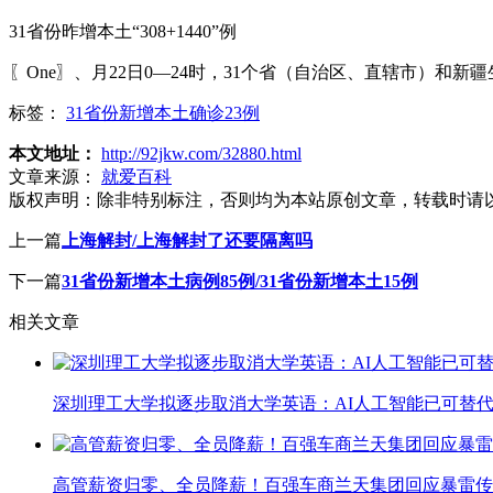
31省份昨增本土“308+1440”例
〖One〗、月22日0—24时，31个省（自治区、直辖市）和新
标签：
31省份新增本土确诊23例
本文地址：
http://92jkw.com/32880.html
文章来源：
就爱百科
版权声明：
除非特别标注，否则均为本站原创文章，转载时请
上一篇
上海解封/上海解封了还要隔离吗
下一篇
31省份新增本土病例85例/31省份新增本土15例
相关文章
深圳理工大学拟逐步取消大学英语：AI人工智能已可替代
高管薪资归零、全员降薪！百强车商兰天集团回应暴雷传