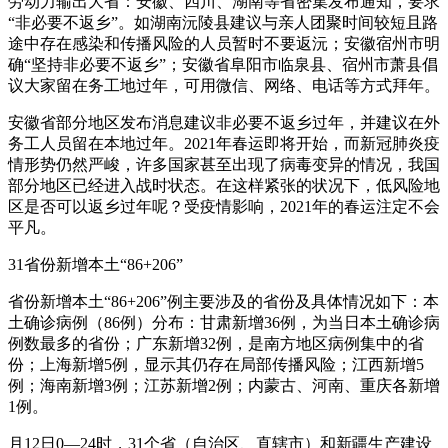
劳动力输出大省：安徽、四川、湖南等省密集发布通知，要求
“非必要不返乡”。如湖南沅陵县建议与亲人团聚时间较短且路
途中存在感染和传播风险的人员暂时不要返沅；安徽宿州市明
确“坚持非必要不返乡”；安徽省阜阳市临泉县、宿州市萧县倡
议大家留在务工地过年，可用微信、网络、电话等方式拜年。
安徽省部分地区发布消息建议非必要不返乡过年，并建议在外
务工人员留在本地过年。2021年春运即将开始，而新冠肺炎疫
情形势仍然严峻，许多国家甚至出现了病毒变异的情况，我国
部分地区已经进入战时状态。在这样紧张的状况下，低风险地
区是否可以返乡过年呢？受疫情影响，2021年的春运注定不会
平凡。
31省份新增本土“86+206”
省份新增本土“86+206”例主要涉及的省份及具体情况如下：本
土确诊病例（86例）分布：甘肃新增36例，为当日本土确诊病
例数最多的省份；广东新增32例，是南方地区病例集中的省
份；上海新增5例，显示其仍存在局部传播风险；江西新增5
例；海南新增3例；江苏新增2例；内蒙古、河南、重庆各新增
1例。
月12日0—24时，31个省（自治区、直辖市）和新疆生产建设