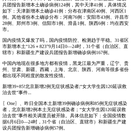
兵团报告新增本土确诊病例124例，其中天津41例，具体情况
如下：天津新增本土确诊41例：分布在津南区40例、河西区1
例。其他省份本土确诊分布：河南76例：安阳市43例、许昌市
28例、郑州市3例、信阳市1例、滑县1例。陕西6例：均在西安
市。
国内疫情又爆发了吗，国内疫情防控、检测趋于平稳。31省区
市新增本土“126＋823”9月14日0—24时，31个省（自治区、直
辖市）和新疆生产建设兵团报告新增确诊病例167例。
中国内地现在很多地方都有疫情，黑龙江最为严重，辽宁、贵
州、甘肃、新疆、西藏，上海、北京、陕西、河南等很多省份
都出现不同程度的散发性疫情。
新增39+85!北京新增2例无症状感染者;“女大学生因120延误救
治去世”事件...
〖One〗、昨日全国本土新增39例确诊病例和85例无症状感染
者，北京新增2例本土无症状感染者；“女大学生因120延误救
治去世”事件相关调度员被开除。具体信息如下：全国疫情数
据6月6日0—24时，31个省（自治区、直辖市）和新疆生产建
设兵团报告新增确诊病例57例。