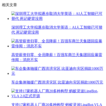
相关文章
深圳理工大学拟逐步取消大学英语：AI人工智能已可替
代 死记硬背没用
高管薪资归零、全员降薪！百强车商兰天集团回应暴雷
传闻：消息不实
车企集体驰援广西洪涝灾区 比亚迪向灾区捐款1000万元
支持17家机器人厂商20多种构型 蚂蚁灵波LingBot-VLA