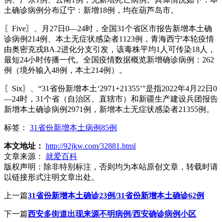
土确诊病例分布辽宁：新增18例，均在葫芦岛市。
〖Five〗、月27日0—24时，全国31个省区市报告新增本土确
诊病例214例、本土无症状感染者1123例，青海西宁本轮疫情
由奥密克戎BA.2进化分支引发，该毒株平均1人可传染18人，
最短24小时传播一代。全国疫情数据概览新增确诊病例：262
例（境外输入48例，本土214例）。
〖Six〗、“31省份新增本土‘2971+21355’”是指2022年4月22日0
—24时，31个省（自治区、直辖市）和新疆生产建设兵团报告
新增本土确诊病例2971例，新增本土无症状感染者21355例。
标签：
31省份新增本土病例85例
本文地址：
http://92jkw.com/32881.html
文章来源：
就爱百科
版权声明：
除非特别标注，否则均为本站原创文章，转载时请
以链接形式注明文章出处。
上一篇
31省份新增本土确诊23例/31省份新增本土确诊62例
下一篇
西安多街道出现来源不明病例/西安确诊病例小区