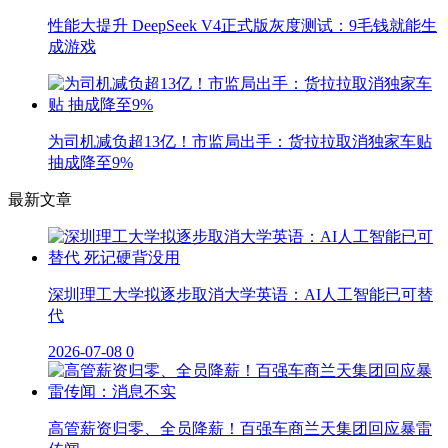
性能大提升 DeepSeek V4正式版灰度测试：9毛钱就能生
成游戏
为司机减负超13亿！市监局出手：货拉拉取消独家车贴
抽成降至9%
最新文章
深圳理工大学拟逐步取消大学英语：AI人工智能已可替
代
2026-07-08
0
高管薪资归零、全员降薪！百强车商兰天集团回应暴雷