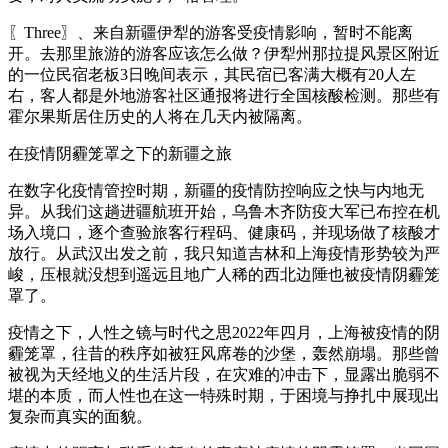
〖Three〗、来自新疆伊犁的游客受疫情影响，暂时不能离
开。去那里旅游的游客应该怎么做？伊犁州那拉提风景区附近
的一位民宿老板3日晚间表示，其民宿已客满大概有20人左
右，客人都是外地游客社区通报将进行全国核酸检测。那些有
霍尔果斯居住历史的人将在几天内被隔离。
在疫情阴霾笼罩之下的新疆之旅
在数字化疫情管控时期，新疆的疫情防控响应之快与内地无
异。从我们这趟进疆航班开始，乌鲁木齐防疫大军已布控在机
场入境口，逐个查验旅客行程码、健康码，并现场做了核酸才
放行。从武汉出发之前，我只知道吉林和上海疫情形势较为严
峻，压根就没想到遥远且地广人稀的西北边陲也被疫情阴霾笼
罩了。
疫情之下，人性之镜与时代之思2022年四月，上海被疫情的阴
霾笼罩，往昔的秩序如被狂风席卷的沙堡，轰然崩塌。那些曾
被视为天经地义的生活片段，在灾难的冲击下，显露出脆弱不
堪的本质，而人性也在这一特殊时期，于困境与挣扎中展现出
复杂而真实的面貌。