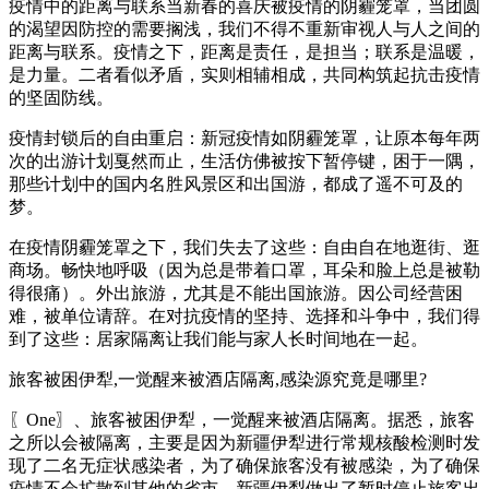
疫情中的距离与联系当新春的喜庆被疫情的阴霾笼罩，当团圆
的渴望因防控的需要搁浅，我们不得不重新审视人与人之间的
距离与联系。疫情之下，距离是责任，是担当；联系是温暖，
是力量。二者看似矛盾，实则相辅相成，共同构筑起抗击疫情
的坚固防线。
疫情封锁后的自由重启：新冠疫情如阴霾笼罩，让原本每年两
次的出游计划戛然而止，生活仿佛被按下暂停键，困于一隅，
那些计划中的国内名胜风景区和出国游，都成了遥不可及的
梦。
在疫情阴霾笼罩之下，我们失去了这些：自由自在地逛街、逛
商场。畅快地呼吸（因为总是带着口罩，耳朵和脸上总是被勒
得很痛）。外出旅游，尤其是不能出国旅游。因公司经营困
难，被单位请辞。在对抗疫情的坚持、选择和斗争中，我们得
到了这些：居家隔离让我们能与家人长时间地在一起。
旅客被困伊犁,一觉醒来被酒店隔离,感染源究竟是哪里?
〖One〗、旅客被困伊犁，一觉醒来被酒店隔离。据悉，旅客
之所以会被隔离，主要是因为新疆伊犁进行常规核酸检测时发
现了二名无症状感染者，为了确保旅客没有被感染，为了确保
疫情不会扩散到其他的省市，新疆伊犁做出了暂时停止旅客出