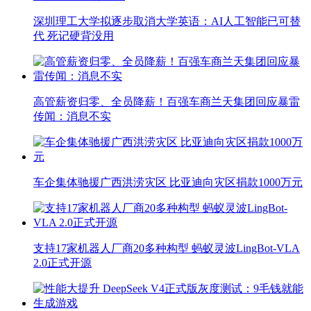
深圳理工大学拟逐步取消大学英语：AI人工智能已可替
代 死记硬背没用
高管薪资归零、全员降薪！百强车商兰天集团回应暴雷
传闻：消息不实
车企集体驰援广西洪涝灾区 比亚迪向灾区捐款1000万元
支持17家机器人厂商20多种构型 蚂蚁灵波LingBot-VLA
2.0正式开源