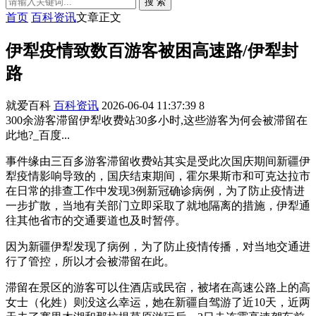
搜 索
首页
百科资讯
文章正文
伊犁疫情致数百游客被困高速路/伊犁封
路
就爱百科
百科资讯
2026-06-04 11:37:39
8
300余游客滞留伊犁收费站30多小时,这些游客为何会被滞留在
此地?_百度...
事件缘由三百多游客滞留收费站其实是受此次国庆期间新疆伊
犁疫情影响导致的，国庆结束期间，霍尔果斯市和可克达拉市
在日常的排查工作中发现3例新冠确诊病例，为了防止疫情进
一步扩散，当地有关部门立即采取了就地隔离的措施，伊犁通
往其他省市的交通要道也及时暂停。
因为新疆伊犁发现了病例，为了防止疫情传播，对当地交通进
行了管控，所以才会被滞留在此。
滞留在景区的游客可以住酒店或民宿，被堵在高速公路上的高
女士（化姓）则没这么幸运，她在新疆自驾游了近10天，近两