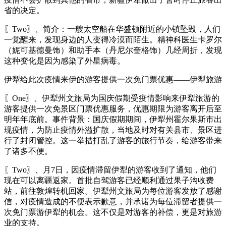
省的决定。
〖Two〗、简介：一艘太空船在华盛顿附近的小镇坠毁，人们
一觉醒来，发现身边的人变得冷漠而陌生。精神科医生卡罗尔
（妮可基德曼饰）和助手本（丹尼尔奎格饰）几经周折，发现
这种变化是因为感染了外星病毒。
伊犁给此次疫情来伊的游客提供一次免门票优惠——伊犁旅游
〖One〗、伊犁州文旅局为国庆假期受疫情影响来伊犁旅游的
游客提供一次免景区门票优惠服务，优惠期限为游客离开后至
明年年底前。事件背景：国庆假期期间，伊犁州霍尔果斯市出
现疫情，为防止疫情外溢扩散，当地及时对有关县市、景区进
行了封闭管控。这一举措打乱了游客的旅行节奏，给游客带来
了诸多不便。
〖Two〗、月7日，因疫情滞留伊犁的游客收到了通知，他们
现在可以离疆返家。首批自驾游客已经顺利通过果子沟收费
站，前往敦煌转机回家。伊犁州文旅局为每位游客发放了感谢
信，对疫情造成的不便表示歉意，并承诺为每位滞留者提供一
次免门票游伊犁的机会。这不仅是对游客的补偿，更是对旅游
业的支持。