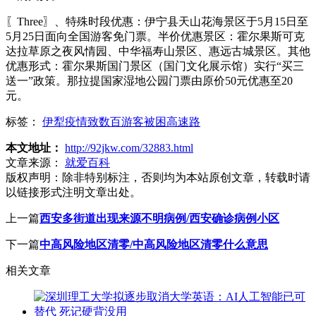
〖Three〗、特殊时段优惠：伊宁县天山花海景区于5月15日至
5月25日面向全国游客免门票。半价优惠景区：霍尔果斯可克
达拉草原之夜风情园、中华福寿山景区、惠远古城景区。其他
优惠形式：霍尔果斯国门景区（国门文化展示馆）实行“买三
送一”政策。那拉提国家湿地公园门票由原价50元优惠至20
元。
标签：
伊犁疫情致数百游客被困高速路
本文地址：
http://92jkw.com/32883.html
文章来源：
就爱百科
版权声明：
除非特别标注，否则均为本站原创文章，转载时请
以链接形式注明文章出处。
上一篇
西安多街道出现来源不明病例/西安确诊病例小区
下一篇
中高风险地区清零/中高风险地区清零什么意思
相关文章