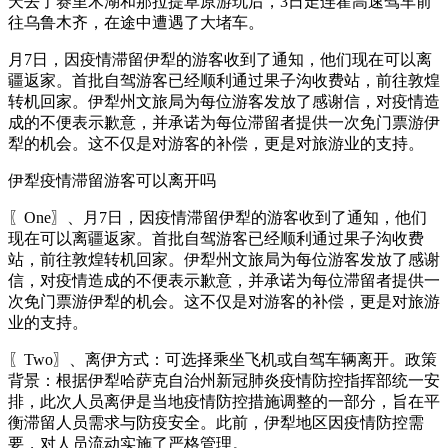
天去了赛里木湖和那拉提草原游玩后，3日走连霍高速驾车前
往乌鲁木齐，在途中遭遇了大堵车。
月7日，因疫情滞留伊犁的游客收到了通知，他们现在可以离
疆返家。首批自驾游客已经顺利通过果子沟收费站，前往敦煌
转机回家。伊犁州文旅局为每位游客发放了感谢信，对疫情造
成的不便表示歉意，并承诺为每位滞留者提供一次免门票游伊
犁的机会。这不仅是对游客的补偿，更是对旅游业的支持。
伊犁疫情滞留游客可以离开吗
〖One〗、月7日，因疫情滞留伊犁的游客收到了通知，他们
现在可以离疆返家。首批自驾游客已经顺利通过果子沟收费
站，前往敦煌转机回家。伊犁州文旅局为每位游客发放了感谢
信，对疫情造成的不便表示歉意，并承诺为每位滞留者提供一
次免门票游伊犁的机会。这不仅是对游客的补偿，更是对旅游
业的支持。
〖Two〗、离伊方式：可选择乘坐飞机或自驾车辆离开。政策
背景：根据伊犁哈萨克自治州新冠肺炎疫情防控指挥部统一安
排，此次人员离伊是当地疫情防控措施调整的一部分，旨在平
衡滞留人员需求与防疫安全。此前，伊犁地区因疫情防控需
要，对人员流动实施了严格管理。