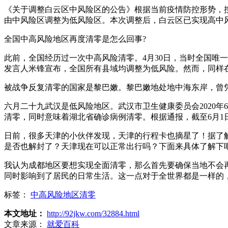
《关于调整白云区中风险区的公告》根据当前疫情防控形势，按照
由中风险区调整为低风险区。本次调整后，白云区已实现高中
全国中高风险地区再度清零是怎么回事?
此前，全国经历过一次中高风险清零。4月30日，当时全国唯
发言人米锋宣布，全国所有县域均调整为低风险。然而，同样在
被战争反复清零的国家是黎巴嫩。黎巴嫩地处地中海东岸，曾
六月二十九武汉是低风险地区。武汉市卫生健康委员会2020年
清零，同时意味着湖北省确诊病例清零。根据通报，截至6月1
日前，很多天津的小伙伴发现，天津的行程卡也摘星了！据了
是否也解封了？天津现在可以正常出行吗？下面来具体了解下
我认为成都地区要想实现全面清零，那么首先要确保当地不会
同时影响到了居民的日常生活。这一点对于全世界都是一样的
标签：
中高风险地区清零
本文地址：
http://92jkw.com/32884.html
文章来源：
就爱百科