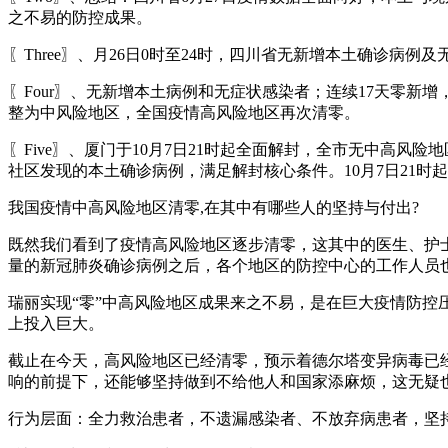
之不易的防控成果。
〖Three〗、月26日0时至24时，四川省无新增本土确诊病
〖Four〗、无新增本土病例和无症状感染者；连续17天零新
整为中风险地区，全国疫情高风险地区再次清零。
〖Five〗、厦门于10月7日21时起全面解封，全市无中高风
社区发现的本土确诊病例，满足解封核心条件。10月7日21
我国疫情中高风险地区清零,在其中有哪些人的坚持与付出?
既然我们看到了疫情高风险地区逐步清零，这其中的医生、护
量的新冠肺炎确诊病例之后，各个地区的防控中心的工作人员
瑞丽实现“零”中高风险地区成果来之不易，是在巨大疫情防控
上投入巨大。
截止在今天，高风险地区已经清零，预示着德尔塔变异病毒已
响的前提下，还能够坚持做到不给他人和国家添麻烦，这无疑
行为层面：全力救治患者，不遗漏感染者、不放弃病患者，坚