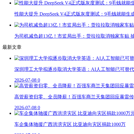
性能大提升 DeepSeek V4正式版灰度测试：9毛钱就能生
为司机减负超13亿！市监局出手：货拉拉取消独家车贴 抽
最新文章
深圳理工大学拟逐步取消大学英语：AI人工智能已可替
2026-07-08
0
高管薪资归零、全员降薪！百强车商兰天集团回应暴雷传
2026-07-08
0
车企集体驰援广西洪涝灾区 比亚迪向灾区捐款1000万