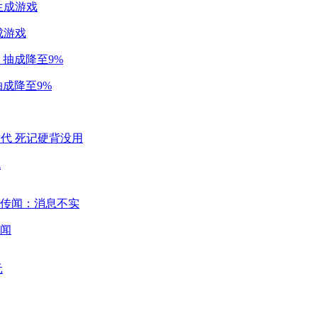
成游戏
成降至9%
代
闻