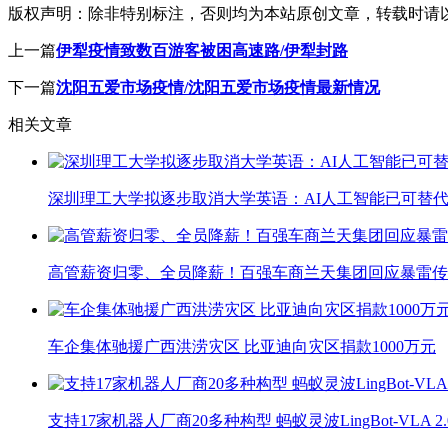
版权声明：
除非特别标注，否则均为本站原创文章，转载时请
上一篇
伊犁疫情致数百游客被困高速路/伊犁封路
下一篇
沈阳五爱市场疫情/沈阳五爱市场疫情最新情况
相关文章
深圳理工大学拟逐步取消大学英语：AI人工智能已可替代
高管薪资归零、全员降薪！百强车商兰天集团回应暴雷传
车企集体驰援广西洪涝灾区 比亚迪向灾区捐款1000万元
支持17家机器人厂商20多种构型 蚂蚁灵波LingBot-VLA 