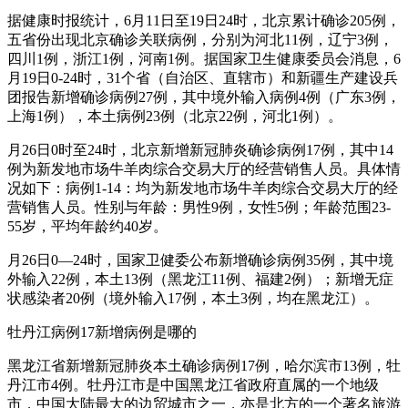
据健康时报统计，6月11日至19日24时，北京累计确诊205例，
五省份出现北京确诊关联病例，分别为河北11例，辽宁3例，
四川1例，浙江1例，河南1例。据国家卫生健康委员会消息，6
月19日0-24时，31个省（自治区、直辖市）和新疆生产建设兵
团报告新增确诊病例27例，其中境外输入病例4例（广东3例，
上海1例），本土病例23例（北京22例，河北1例）。
月26日0时至24时，北京新增新冠肺炎确诊病例17例，其中14
例为新发地市场牛羊肉综合交易大厅的经营销售人员。具体情
况如下：病例1-14：均为新发地市场牛羊肉综合交易大厅的经
营销售人员。性别与年龄：男性9例，女性5例；年龄范围23-
55岁，平均年龄约40岁。
月26日0—24时，国家卫健委公布新增确诊病例35例，其中境
外输入22例，本土13例（黑龙江11例、福建2例）；新增无症
状感染者20例（境外输入17例，本土3例，均在黑龙江）。
牡丹江病例17新增病例是哪的
黑龙江省新增新冠肺炎本土确诊病例17例，哈尔滨市13例，牡
丹江市4例。牡丹江市是中国黑龙江省政府直属的一个地级
市，中国大陆最大的边贸城市之一，亦是北方的一个著名旅游