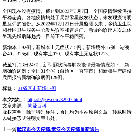
者16例，总计28例。
全国现在没有疫情。截止到2023年3月7日，全国疫情继续保持
平稳态势。各地疫情均处于局部零星散发状态，未发现疫情明
显反弹的省份。从2022年12月21日开展监测以来，乡镇卫生院
和社区卫生服务中心发热诊室和普通门、急诊的诊疗人次总体
呈现先增后降趋势，目前正在平稳回落。
新增本土92例，新增本土无症状715例，新增境外55例、港澳
台40、325例，现有本土070。现有本土无症状1213。
截至7月23日24时，新型冠状病毒肺炎疫情最新情况如下：新
增确诊病例：全国31个省（自治区、直辖市）和新疆生产建设
兵团报告新增确诊病例129例。
标签：
31省区市新增17例
本文地址：
http://92jkw.com/32907.html
文章来源：
就爱百科
版权声明：
除非特别标注，否则均为本站原创文章，转载时请
以链接形式注明文章出处。
上一篇
武汉市今天疫情/武汉今天疫情最新通告