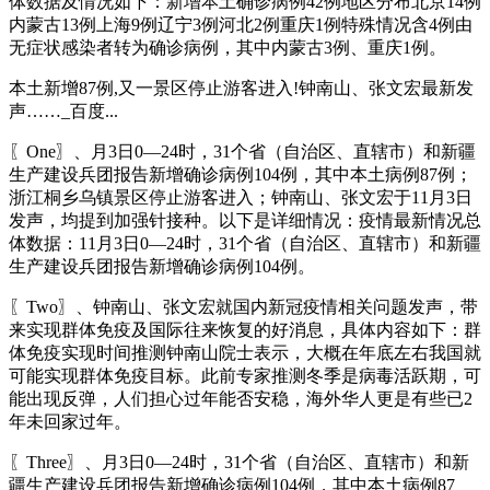
体数据及情况如下：新增本土确诊病例42例地区分布北京14例
内蒙古13例上海9例辽宁3例河北2例重庆1例特殊情况含4例由
无症状感染者转为确诊病例，其中内蒙古3例、重庆1例。
本土新增87例,又一景区停止游客进入!钟南山、张文宏最新发
声……_百度...
〖One〗、月3日0—24时，31个省（自治区、直辖市）和新疆
生产建设兵团报告新增确诊病例104例，其中本土病例87例；
浙江桐乡乌镇景区停止游客进入；钟南山、张文宏于11月3日
发声，均提到加强针接种。以下是详细情况：疫情最新情况总
体数据：11月3日0—24时，31个省（自治区、直辖市）和新疆
生产建设兵团报告新增确诊病例104例。
〖Two〗、钟南山、张文宏就国内新冠疫情相关问题发声，带
来实现群体免疫及国际往来恢复的好消息，具体内容如下：群
体免疫实现时间推测钟南山院士表示，大概在年底左右我国就
可能实现群体免疫目标。此前专家推测冬季是病毒活跃期，可
能出现反弹，人们担心过年能否安稳，海外华人更是有些已2
年未回家过年。
〖Three〗、月3日0—24时，31个省（自治区、直辖市）和新
疆生产建设兵团报告新增确诊病例104例，其中本土病例87