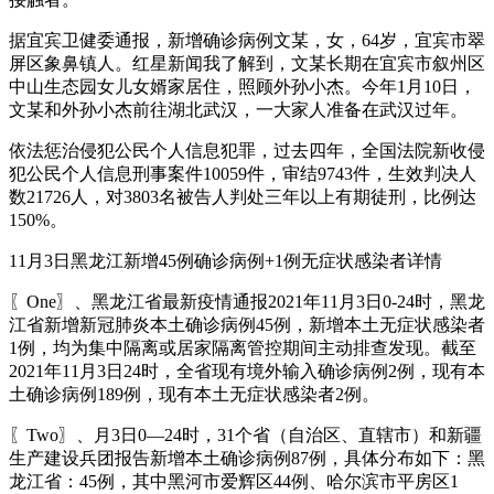
据宜宾卫健委通报，新增确诊病例文某，女，64岁，宜宾市翠
屏区象鼻镇人。红星新闻我了解到，文某长期在宜宾市叙州区
中山生态园女儿女婿家居住，照顾外孙小杰。今年1月10日，
文某和外孙小杰前往湖北武汉，一大家人准备在武汉过年。
依法惩治侵犯公民个人信息犯罪，过去四年，全国法院新收侵
犯公民个人信息刑事案件10059件，审结9743件，生效判决人
数21726人，对3803名被告人判处三年以上有期徒刑，比例达
150%。
11月3日黑龙江新增45例确诊病例+1例无症状感染者详情
〖One〗、黑龙江省最新疫情通报2021年11月3日0-24时，黑龙
江省新增新冠肺炎本土确诊病例45例，新增本土无症状感染者
1例，均为集中隔离或居家隔离管控期间主动排查发现。截至
2021年11月3日24时，全省现有境外输入确诊病例2例，现有本
土确诊病例189例，现有本土无症状感染者2例。
〖Two〗、月3日0—24时，31个省（自治区、直辖市）和新疆
生产建设兵团报告新增本土确诊病例87例，具体分布如下：黑
龙江省：45例，其中黑河市爱辉区44例、哈尔滨市平房区1