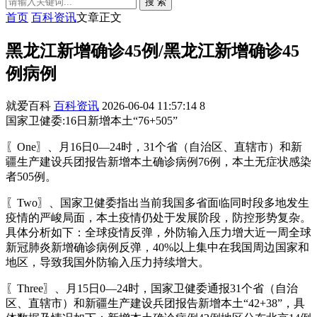
搜 索
首页
百科资讯
文章正文
黑龙江新增确诊45例/黑龙江新增确诊45
例病例
就爱百科
百科资讯
2026-06-04 11:57:14
8
国家卫健委:16日新增本土“76+505”
〖One〗、月16日0—24时，31个省（自治区、直辖市）和新
疆生产建设兵团报告新增本土确诊病例76例，本土无症状感染
者505例。
〖Two〗、国家卫健委指出当前我国多省面临同时段多地发生
疫情的严峻局面，本土疫情仍处于发展阶段，防控形势复杂。
具体分析如下：全球疫情反弹，外防输入压力增大近一周全球
新冠肺炎新增确诊病例反弹，40%以上集中在我国周边国家和
地区，导致我国外防输入压力持续增大。
〖Three〗、月15日0—24时，国家卫健委通报31个省（自治
区、直辖市）和新疆生产建设兵团报告新增本土“42+38”，具