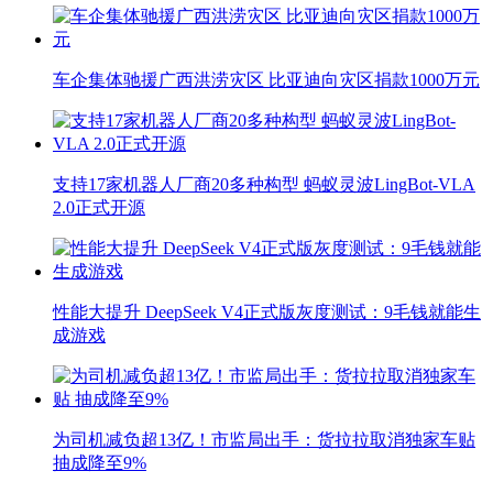
车企集体驰援广西洪涝灾区 比亚迪向灾区捐款1000万元
支持17家机器人厂商20多种构型 蚂蚁灵波LingBot-VLA
2.0正式开源
性能大提升 DeepSeek V4正式版灰度测试：9毛钱就能生
成游戏
为司机减负超13亿！市监局出手：货拉拉取消独家车贴
抽成降至9%