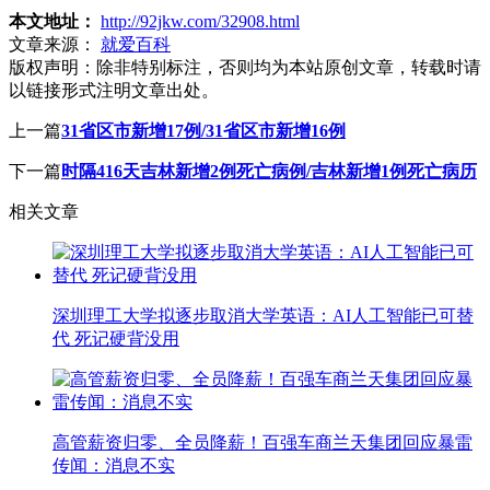
本文地址：
http://92jkw.com/32908.html
文章来源：
就爱百科
版权声明：
除非特别标注，否则均为本站原创文章，转载时请
以链接形式注明文章出处。
上一篇
31省区市新增17例/31省区市新增16例
下一篇
时隔416天吉林新增2例死亡病例/吉林新增1例死亡病历
相关文章
深圳理工大学拟逐步取消大学英语：AI人工智能已可替
代 死记硬背没用
高管薪资归零、全员降薪！百强车商兰天集团回应暴雷
传闻：消息不实