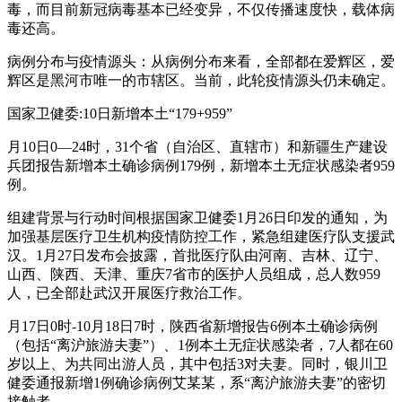
毒，而目前新冠病毒基本已经变异，不仅传播速度快，载体病
毒还高。
病例分布与疫情源头：从病例分布来看，全部都在爱辉区，爱
辉区是黑河市唯一的市辖区。当前，此轮疫情源头仍未确定。
国家卫健委:10日新增本土“179+959”
月10日0—24时，31个省（自治区、直辖市）和新疆生产建设
兵团报告新增本土确诊病例179例，新增本土无症状感染者959
例。
组建背景与行动时间根据国家卫健委1月26日印发的通知，为
加强基层医疗卫生机构疫情防控工作，紧急组建医疗队支援武
汉。1月27日发布会披露，首批医疗队由河南、吉林、辽宁、
山西、陕西、天津、重庆7省市的医护人员组成，总人数959
人，已全部赴武汉开展医疗救治工作。
月17日0时-10月18日7时，陕西省新增报告6例本土确诊病例
（包括“离沪旅游夫妻”）、1例本土无症状感染者，7人都在60
岁以上、为共同出游人员，其中包括3对夫妻。同时，银川卫
健委通报新增1例确诊病例艾某某，系“离沪旅游夫妻”的密切
接触者。