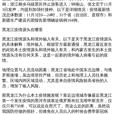
例；浙江桐乡乌镇景区停止游客进入；钟南山、张文宏于11月
3日发声，均提到加强针接种。以下是详细情况：疫情最新情
况总体数据：11月3日0—24时，31个省（自治区、直辖市）和
新疆生产建设兵团报告新增确诊病例104例。
黑龙江疫情源头在哪里
黑龙江疫情源头和境外输入有关。以下是关于黑龙江疫情源头
的具体解释：境外输入：根据官方最新通报，黑龙江最近发生
的此轮本土疫情源头和境外输入有关，和内蒙古发生的本土疫
情源头没有任何关系，这是一起新的境外输入病毒引起的疫
情。
地理位置与人员流动因素：黑龙江省地处中国东北边陲，与俄
罗斯接壤，虽边境管控严格，但历史上和地理上人员往来频
繁。区域内跨区域流动，尤其是来自疫情风险较高省份的人
员，增加了输入风险。
那黑龙江为什么本土疫情频发呢？靠近边境城市像最近黑龙江
第一个发生疫情的黑河市就靠近俄罗斯布拉戈维申斯克市，仅
仅只有750米，可以说近在咫尺了。而这么近的距离，虽然说
我国防控做的很好，但难免在人员出入的时候会携带新冠病