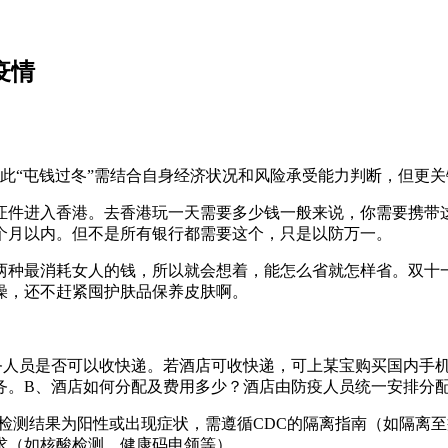
疫情
因此“屯钱过冬”需结合自身经济状况和风险承受能力判断，但更
证件进入香港。去香港玩一天需要多少钱一般来说，你需要携带
个月以内。但不是所有银行都需要这个，只是以防万一。
两种最消耗女人的钱，所以就会想着，能怎么省就怎样省。双十
燥，还不赶紧囤护肤品保养皮肤啊。
服务人员是否可以收快递。若酒店可收快递，可上某宝购买国内手
务。B、酒店如何分配及费用多少？酒店由防疫人员统一安排分
若检测结果为阳性或出现症状，需遵循CDC的隔离指南（如隔离
求（如核酸检测、健康码申领等）。