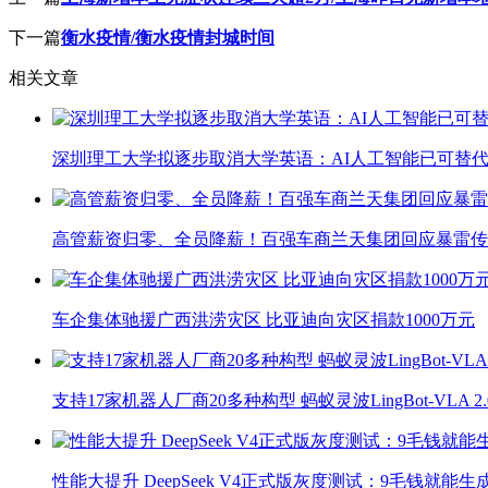
下一篇
衡水疫情/衡水疫情封城时间
相关文章
深圳理工大学拟逐步取消大学英语：AI人工智能已可替代
高管薪资归零、全员降薪！百强车商兰天集团回应暴雷传
车企集体驰援广西洪涝灾区 比亚迪向灾区捐款1000万元
支持17家机器人厂商20多种构型 蚂蚁灵波LingBot-VLA 
性能大提升 DeepSeek V4正式版灰度测试：9毛钱就能生