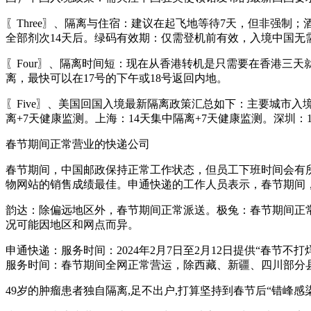
〖Three〗、隔离与住宿：建议在起飞地等待7天，但非强
全部剂次14天后。绿码有效期：仅需登机前有效，入境中国无
〖Four〗、隔离时间短：现在从香港转机是只需要在香港三天就
离，最快可以在17号的下午或18号返回内地。
〖Five〗、美国回国入境最新隔离政策汇总如下：主要城市
离+7天健康监测。上海：14天集中隔离+7天健康监测。深圳：
春节期间正常营业的快递公司
春节期间，中国邮政保持正常工作状态，但员工下班时间会有
物网站的销售成绩最佳。申通快递的工作人员表示，春节期间
韵达：除偏远地区外，春节期间正常派送。极兔：春节期间正常
况可能因地区和网点而异。
申通快递：服务时间：2024年2月7日至2月12日提供“春
服务时间：春节期间全网正常营运，除西藏、新疆、四川部分
49岁的肿瘤患者独自隔离,足不出户,打算坚持到春节后“错峰感染,