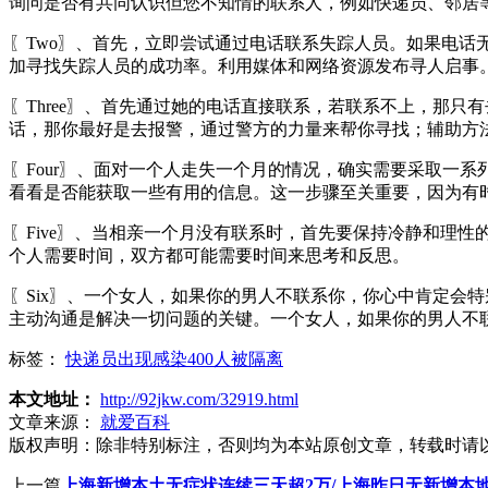
询问是否有共同认识但您不知情的联系人，例如快递员、邻居
〖Two〗、首先，立即尝试通过电话联系失踪人员。如果电
加寻找失踪人员的成功率。利用媒体和网络资源发布寻人启事
〖Three〗、首先通过她的电话直接联系，若联系不上，那
话，那你最好是去报警，通过警方的力量来帮你寻找；辅助方
〖Four〗、面对一个人走失一个月的情况，确实需要采取一
看看是否能获取一些有用的信息。这一步骤至关重要，因为有
〖Five〗、当相亲一个月没有联系时，首先要保持冷静和理
个人需要时间，双方都可能需要时间来思考和反思。
〖Six〗、一个女人，如果你的男人不联系你，你心中肯定会
主动沟通是解决一切问题的关键。一个女人，如果你的男人不
标签：
快递员出现感染400人被隔离
本文地址：
http://92jkw.com/32919.html
文章来源：
就爱百科
版权声明：
除非特别标注，否则均为本站原创文章，转载时请
上一篇
上海新增本土无症状连续三天超2万/上海昨日无新增本