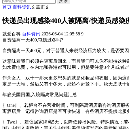
搜 索
首页
百科资讯
文章正文
快递员出现感染400人被隔离/快递员感染
就爱百科
百科资讯
2026-06-04 12:05:58
9
自费隔离一天400,屯钱过冬吗?
自费隔离一天400元，对于普通人来说经济压力较大，是否要
这意味着我们必须在隔离后回来，而且我们可以你不能持这种
如水费电费，在内地和香港都可以用，但是要注意3个月或者2
作为女人，双十一那天更多想买的就是化妆品和衣服，因为这
定是一大堆，然后又有个冬天，那还不赶紧下手。秋天皮肤干
年底美国回国,入境隔离常见问题汇总
〖One〗、若柜台不在营业时间，可到隔离酒店后咨询酒店
离酒店后，记得咨询酒店是否可收快递，有些酒店不提供此服
〖Two〗、建议居家隔离5天，以降低传播风险。特殊情况：
国）中国入境政策：需关注中国驻美使领馆发布的最新回国要