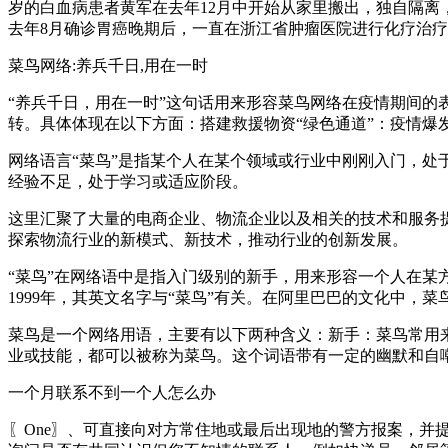
岁的白血病患者黄军在去年12月中开始从家里搬出，独自隔离
去年8月确诊胃癌晚期后，一直在浙江省肿瘤医院进行化疗治
菜鸟网络:养兵千日,用在一时
“养兵千日，用在一时”这句话用来形容菜鸟网络在疫情期间
转。具体体现在以下方面：搭建救援物资“绿色通道”：疫情爆
网络语言“菜鸟”是指某个人在某个领域或行业中刚刚入门，处
经验不足，处于学习或适应阶段。
这里汇聚了大量的电商企业、物流企业以及相关的技术和服务
探索物流行业的新模式、新技术，推动行业的创新发展。
“菜鸟”在网络语中是指入门级别的新手，用来形容一个人在某
1999年，其英文名字与“菜鸟”有关。在阿里巴巴的文化中，
菜鸟是一个网络用语，主要有以下两种含义：新手：菜鸟常用
业或技能，都可以被称为菜鸟。这个词语带有一定的幽默和自
一个月联系不到一个人怎么办
〖One〗、可直接向对方常住地或最后出现地的警方报案，并