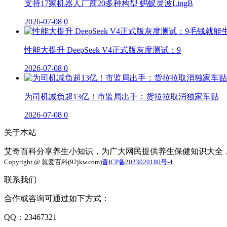
支持17家机器人厂商20多种构型 蚂蚁灵波LingB
2026-07-08
0
性能大提升 DeepSeek V4正式版灰度测试：9
2026-07-08
0
为司机减负超13亿！市监局出手：货拉拉取消独家车贴
2026-07-08
0
关于本站
艾奇百科分享养生小知识，为广大网民提供养生保健知识大全
Copyright @ 就爱百科(92jkw.com)
晋ICP备2023020180号-4
联系我们
合作或咨询可通过如下方式：
QQ：23467321