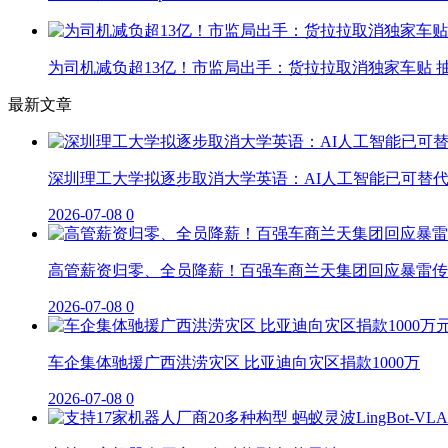
为司机减负超13亿！市监局出手：货拉拉取消独家车贴 抽
最新文章
深圳理工大学拟逐步取消大学英语：AI人工智能已可替
2026-07-08
0
高管薪资归零、全员降薪！百强车商兰天集团回应暴雷传
2026-07-08
0
车企集体驰援广西洪涝灾区 比亚迪向灾区捐款1000万
2026-07-08
0