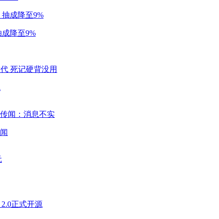
成降至9%
代
闻