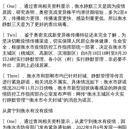
〖One〗、通过查询相关资料显示，衡水静默三天是因为疫情
原因，研究表明，奥密克戎变异株平均潜伏期缩短，多为2至4
天，传播能力更强、传播速度更快、感染剂量更低。所以衡水
静默三天是为了更好的查出病毒。
〖Two〗、鉴于奥密克戎新变异株传播特征还未完全了解，为
坚决切断疫情传播渠道，切实保障人民群众身体健康、生命安
全，根据衡水市疫情防控工作指挥部统一部署，决定在衡水市
主城区（桃城区、高新区、滨湖新区）自8月18日18时至8月20
日24时实行静默管理。各小区（村）实行静默管理，非必要不
外出，原则上必须居家。
〖Three〗、衡水市和邯郸市均已针对封城、静默管理等传言
进行紧急辟谣，相关消息不属实。具体情况如下：衡水市辟谣
情况2022年11月21日傍晚，衡水市新型冠状病毒感染的肺炎疫
情防控工作指挥部办公室发布声明：网传“衡水主城区今天实
行静默管理”“衡水市今天封城”的消息为谣言。
从肃宁到衡水有没有疫情
〖One〗、通过查询相关资料显示，从肃宁到衡水有疫情，因
为衡水市防疫部门发布紧急通知称，2022年9月6号发现一例阳