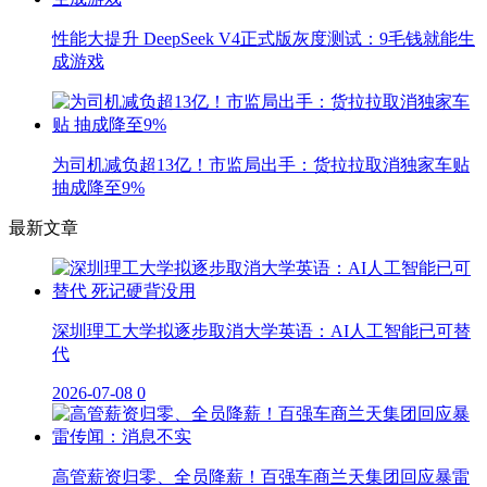
性能大提升 DeepSeek V4正式版灰度测试：9毛钱就能生
成游戏
为司机减负超13亿！市监局出手：货拉拉取消独家车贴
抽成降至9%
最新文章
深圳理工大学拟逐步取消大学英语：AI人工智能已可替
代
2026-07-08
0
高管薪资归零、全员降薪！百强车商兰天集团回应暴雷