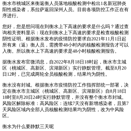
衡水市桃城区来衡返衡人员落地核酸检测中检出1名新冠肺炎
阳性感染者，系拉萨返回深州人员。目前各项防控工作正在有
序进行。
您好，您是想问现在到衡水上下高速的要求是什么吗？通过查
询相关资料显示：现在到衡水上下高速的要求是检查核酸检测
阴性证明。根据衡水发布的疫情防控要求自2021年11月1日起
所有来（返）衡人员，需携带48小时内的核酸检测报告才可以
入衡。所以衡水上下高速的要求是48小时核酸检测报告。
据衡水发布官微消息，自2022年8月18日18时起，衡水市主城
区（桃城区、高新区、滨湖新区）实行静默管理。截至8月20
日12时，已完成两轮全员核酸检测，结果均为阴性。
衡水没有封城。根据衡水市疫情防控工作指挥部统一部署，决
定在衡水市主城区（桃城区、高新区、滨湖新区）自8月18日
18时至8月20日24时实行静默管理，并没有整个衡水市封城。
风险区解除标准：高风险区：连续7天没有新增感染者，且第7
天风险区域内全部人员核酸检测结果均为阴性，改为中风险
区。
衡水为什么要静默三天呢