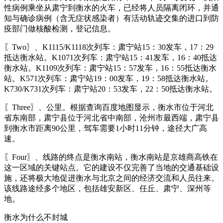
性病例乘坐从肃宁到衡水的火车，已经将人员隔离闭环，并通
知与确诊病例（含无症状感染者）有活动轨迹交集的进口到防
疫部门做核酸检测，登记信息。
〖Two〗、K1115/K1118次列车：肃宁站15：30发车，17：29
抵达衡水站。K1071次列车：肃宁站15：41发车，16：40抵达
衡水站。K1109次列车：肃宁站15：57发车，16：55抵达衡水
站。K571次列车：肃宁站19：00发车，19：58抵达衡水站。
K730/K731次列车：肃宁站20：53发车，22：50抵达衡水站。
〖Three〗、公里。根据查询百度地图显示，衡水市位于河北
省东南部，肃宁县位于河北省中南部，沧州市最西端，肃宁县
到衡水市距离90公里，驾车需要1小时11分钟，途径大广高
速。
〖Four〗、线路的终点是衡水南站，衡水南站是京雄商高铁在
这一区域的关键站点。它的建设不仅完善了当地的交通基础设
施，还将极大地促进衡水与北京之间的经济交流和人员往来。
该线路途经多个地区，包括雄安新区、任丘、肃宁、深州等
地。
衡水为什么不封城