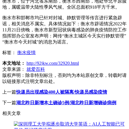
衡水市，位于河北省东南部，衡水市西南部，地处华北平原腹
地，属暖温带大陆性季风气候。全区总面积918平方千米。
衡水市和邯郸市均已针对封城、静默管理等传言进行紧急辟
谣，相关消息不属实。具体情况如下：衡水市辟谣情况2022年
11月21日傍晚，衡水市新型冠状病毒感染的肺炎疫情防控工作
指挥部办公室发布声明：网传“衡水主城区今天实行静默管理”
“衡水市今天封城”的消息为谣言。
标签：
衡水疫情
本文地址：
http://92jkw.com/32920.html
文章来源：
就爱百科
版权声明：
除非特别标注，否则均为本站原创文章，转载时请
以链接形式注明文章出处。
上一篇
快递员出现感染400人被隔离/快递员感染疫情
下一篇
湖北昨日新增本土确诊5例/湖北昨日新增确诊病例
相关文章