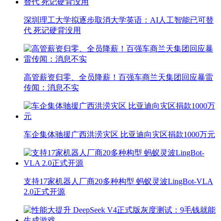
深圳理工大学拟逐步取消大学英语：AI人工智能已可替
代 死记硬背没用
高管薪资归零、全员降薪！百强车商兰天集团回应暴雷
传闻：消息不实
车企集体驰援广西洪涝灾区 比亚迪向灾区捐款1000万元
支持17家机器人厂商20多种构型 蚂蚁灵波LingBot-VLA
2.0正式开源