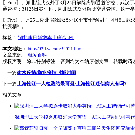
〖Four〗、湖北除武汉外于3月25日解除离鄂通道管控，武
通管控：3月25日零时起，湖北除武汉外解除交通管控。这一
〖Five〗、月25日湖北省除武汉外16个市州“解封”，4月
抗疫精神。
标签：
湖北昨日新增本土确诊5例
本文地址：
http://92jkw.com/32921.html
文章来源：
就爱百科
版权声明：
除非特别标注，否则均为本站原创文章，转载时请
上一篇
衡水疫情/衡水疫情封城时间
下一篇
上海松江一人检测结果可疑/上海松江疑似病人有吗?
相关文章
深圳理工大学拟逐步取消大学英语：AI人工智能已可替代