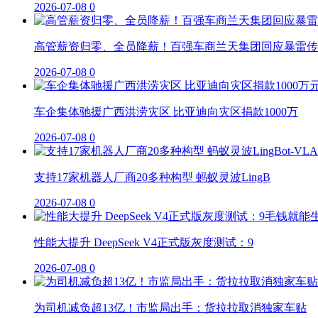
2026-07-08
0
高管薪资归零、全员降薪！百强车商兰天集团回应暴雷传
2026-07-08
0
车企集体驰援广西洪涝灾区 比亚迪向灾区捐款1000万
2026-07-08
0
支持17家机器人厂商20多种构型 蚂蚁灵波LingB
2026-07-08
0
性能大提升 DeepSeek V4正式版灰度测试：9
2026-07-08
0
为司机减负超13亿！市监局出手：货拉拉取消独家车贴