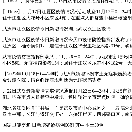
〖Two〗、持续更新中11月15日从市疫情防控指挥部获悉，1
〖Three〗、月17日江夏区疫情情况+活动轨迹11月17日0
住于江夏区大花岭小区东区4栋，在重点人群筛查中检出核酸
武汉市江汉区疫情今日新增情况湖北武汉汉江区疫情
武汉市江汉区疫情今日新增情况今天市疫情防控指挥部发布了昨日
江汉区：确诊病例12：居住于江汉区华安里社区6路291号。确诊
从市疫情防控指挥部获悉，11月26日0—24时，武汉市新增
小区5栋。无症状感染者134：居住于江汉区示范小区182号。无
【2022年10月18日0—24时】武汉市新增16例本土无症
金银潭医院，结合临床表现判断为无症状感染者。
月22日武汉最新疫情真实情况通报11月22日0—24时，武汉
例。均在重点人群筛查中发现，遂即转运至市定点医院。确诊病例
湖北省江汉区并非县城，而是武汉市的中心城区之一，隶属湖
汉市中部，长江与汉江交汇处，东接江岸区，西邻硚口区，南隔
国家卫健委:昨日新增确诊病例66例,其中本土30例