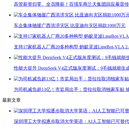
高管薪资归零、全员降薪！百强车商兰天集团回应暴雷传
车企集体驰援广西洪涝灾区 比亚迪向灾区捐款1000万元
支持17家机器人厂商20多种构型 蚂蚁灵波LingBot-VLA 
性能大提升 DeepSeek V4正式版灰度测试：9毛钱就能生
为司机减负超13亿！市监局出手：货拉拉取消独家车贴 抽
最新文章
深圳理工大学拟逐步取消大学英语：AI人工智能已可替