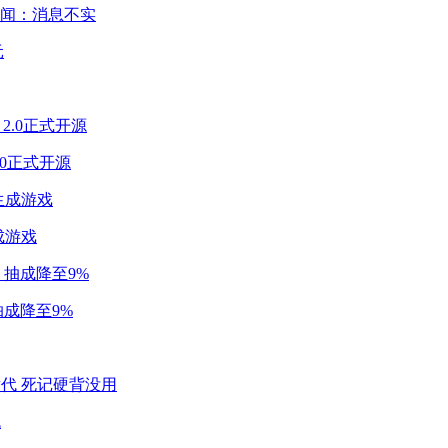
闻：消息不实
2.0正式开源
成游戏
成降至9%
代