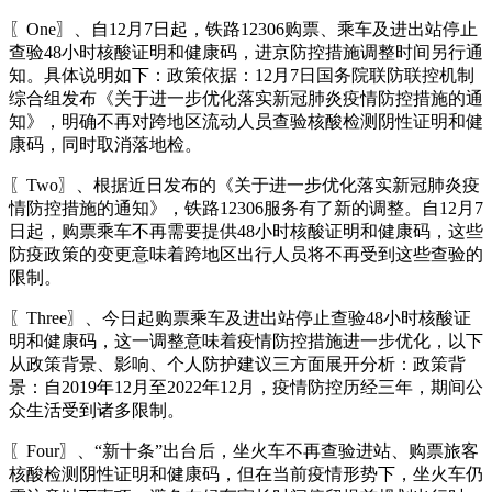
〖One〗、自12月7日起，铁路12306购票、乘车及进出站停止
查验48小时核酸证明和健康码，进京防控措施调整时间另行通
知。具体说明如下：政策依据：12月7日国务院联防联控机制
综合组发布《关于进一步优化落实新冠肺炎疫情防控措施的通
知》，明确不再对跨地区流动人员查验核酸检测阴性证明和健
康码，同时取消落地检。
〖Two〗、根据近日发布的《关于进一步优化落实新冠肺炎疫
情防控措施的通知》，铁路12306服务有了新的调整。自12月7
日起，购票乘车不再需要提供48小时核酸证明和健康码，这些
防疫政策的变更意味着跨地区出行人员将不再受到这些查验的
限制。
〖Three〗、今日起购票乘车及进出站停止查验48小时核酸证
明和健康码，这一调整意味着疫情防控措施进一步优化，以下
从政策背景、影响、个人防护建议三方面展开分析：政策背
景：自2019年12月至2022年12月，疫情防控历经三年，期间公
众生活受到诸多限制。
〖Four〗、“新十条”出台后，坐火车不再查验进站、购票旅客
核酸检测阴性证明和健康码，但在当前疫情形势下，坐火车仍