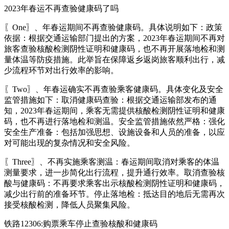
2023年春运不再查验健康码了吗
〖One〗、年春运期间不再查验健康码。具体说明如下：政策
依据：根据交通运输部门提出的方案，2023年春运期间不再对
旅客查验核酸检测阴性证明和健康码，也不再开展落地检和测
量体温等防疫措施。此举旨在保障返乡返岗旅客顺利出行，减
少流程环节对出行效率的影响。
〖Two〗、年春运确实不再查验乘客健康码。具体变化及安全
监管措施如下：取消健康码查验：根据交通运输部发布的通
知，2023年春运期间，乘客无需提供核酸检测阴性证明和健康
码，也不再进行落地检和测温。安全监管措施依然严格：强化
安全生产准备：包括加强思想、设施设备和人员的准备，以应
对可能出现的复杂情况和安全风险。
〖Three〗、不再实施乘客测温：春运期间取消对乘客的体温
测量要求，进一步简化出行流程，提升通行效率。取消查验核
酸与健康码：不再要求乘客出示核酸检测阴性证明和健康码，
减少出行前的准备环节。停止落地检：抵达目的地后无需再次
接受核酸检测，降低人员聚集风险。
铁路12306:购票乘车停止查验核酸和健康码