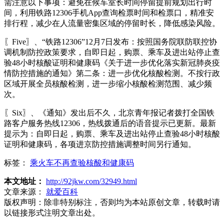
需注意以下事项：避免在候车室长时间停留提前规划出行时
间，利用铁路12306手机App查询检票时间和检票口，精准安
排行程，减少在人流量密集区域的停留时长，降低感染风险。
〖Five〗、“铁路12306”12月7日发布：按照国务院联防联控协
调机制防控政策要求，自即日起，购票、乘车及进出站停止查
验48小时核酸证明和健康码《关于进一步优化落实新冠肺炎疫
情防控措施的通知》第二条：进一步优化核酸检测。不按行政
区域开展全员核酸检测，进一步缩小核酸检测范围、减少频
次。
〖Six〗、《通知》发出后不久，北京青年报记者拨打全国铁
路客户服务热线12306，热线拨通后的语音提示已更新。最新
提示为：自即日起，购票、乘车及进出站停止查验48小时核酸
证明和健康码，各项进京防控措施调整时间另行通知。
标签：
乘火车不再查验核酸和健康码
本文地址：
http://92jkw.com/32949.html
文章来源：
就爱百科
版权声明：
除非特别标注，否则均为本站原创文章，转载时请
以链接形式注明文章出处。