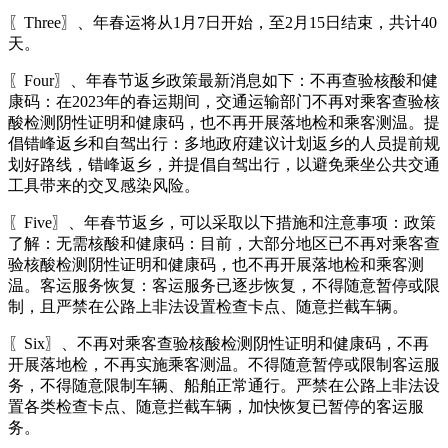
〖Three〗、年春运将从1月7日开始，至2月15日结束，共计40
天。
〖Four〗、年春节返乡政策最新消息如下：不再查验核酸和健
康码：在2023年的春运期间，交通运输部门不再对乘客查验核
酸检测阴性证明和健康码，也不再开展落地检和乘客测温。提
倡错峰返乡和自驾出行：多地政府建议计划返乡的人员提前规
划好路线，错峰返乡，并提倡自驾出行，以避免乘坐公共交通
工具带来的交叉感染风险。
〖Five〗、年春节返乡，可以采取以下措施和注意事项：政策
了解：无需核酸和健康码：目前，大部分地区已不再对乘客查
验核酸检测阴性证明和健康码，也不再开展落地检和乘客测
温。客运服务恢复：客运服务已逐步恢复，不得随意暂停或限
制，且严禁在公路上非法设置检查卡点、随意拦截车辆。
〖Six〗、不再对乘客查验核酸检测阴性证明和健康码，不再
开展落地检，不再实施乘客测温。不得随意暂停或限制客运服
务，不得随意限制车辆、船舶正常通行。严禁在公路上非法设
置各类检查卡点、随意拦截车辆，加快恢复已暂停的客运服
务。