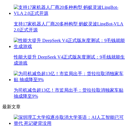
支持17家机器人厂商20多种构型 蚂蚁灵波LingBot-VLA
2.0正式开源
性能大提升 DeepSeek V4正式版灰度测试：9毛钱就能生
成游戏
为司机减负超13亿！市监局出手：货拉拉取消独家车贴
抽成降至9%
最新文章