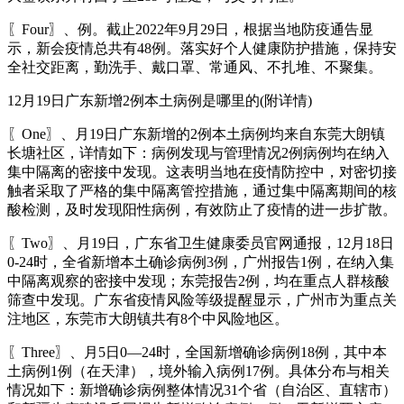
〖Four〗、例。截止2022年9月29日，根据当地防疫通告显
示，新会疫情总共有48例。落实好个人健康防护措施，保持安
全社交距离，勤洗手、戴口罩、常通风、不扎堆、不聚集。
12月19日广东新增2例本土病例是哪里的(附详情)
〖One〗、月19日广东新增的2例本土病例均来自东莞大朗镇
长塘社区，详情如下：病例发现与管理情况2例病例均在纳入
集中隔离的密接中发现。这表明当地在疫情防控中，对密切接
触者采取了严格的集中隔离管控措施，通过集中隔离期间的核
酸检测，及时发现阳性病例，有效防止了疫情的进一步扩散。
〖Two〗、月19日，广东省卫生健康委员官网通报，12月18日
0-24时，全省新增本土确诊病例3例，广州报告1例，在纳入集
中隔离观察的密接中发现；东莞报告2例，均在重点人群核酸
筛查中发现。广东省疫情风险等级提醒显示，广州市为重点关
注地区，东莞市大朗镇共有8个中风险地区。
〖Three〗、月5日0—24时，全国新增确诊病例18例，其中本
土病例1例（在天津），境外输入病例17例。具体分布与相关
情况如下：新增确诊病例整体情况31个省（自治区、直辖市）