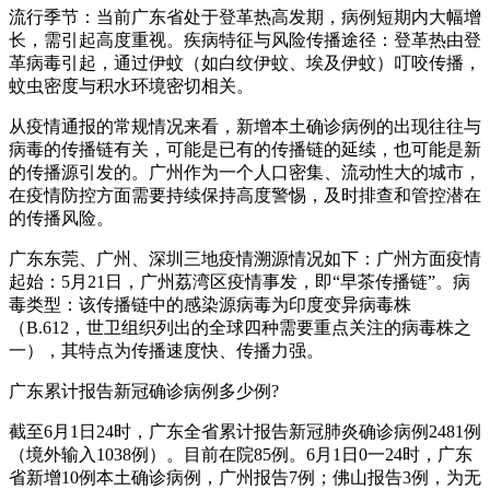
流行季节：当前广东省处于登革热高发期，病例短期内大幅增
长，需引起高度重视。疾病特征与风险传播途径：登革热由登
革病毒引起，通过伊蚊（如白纹伊蚊、埃及伊蚊）叮咬传播，
蚊虫密度与积水环境密切相关。
从疫情通报的常规情况来看，新增本土确诊病例的出现往往与
病毒的传播链有关，可能是已有的传播链的延续，也可能是新
的传播源引发的。广州作为一个人口密集、流动性大的城市，
在疫情防控方面需要持续保持高度警惕，及时排查和管控潜在
的传播风险。
广东东莞、广州、深圳三地疫情溯源情况如下：广州方面疫情
起始：5月21日，广州荔湾区疫情事发，即“早茶传播链”。病
毒类型：该传播链中的感染源病毒为印度变异病毒株
（B.612，世卫组织列出的全球四种需要重点关注的病毒株之
一），其特点为传播速度快、传播力强。
广东累计报告新冠确诊病例多少例?
截至6月1日24时，广东全省累计报告新冠肺炎确诊病例2481例
（境外输入1038例）。目前在院85例。6月1日0一24时，广东
省新增10例本土确诊病例，广州报告7例；佛山报告3例，为无