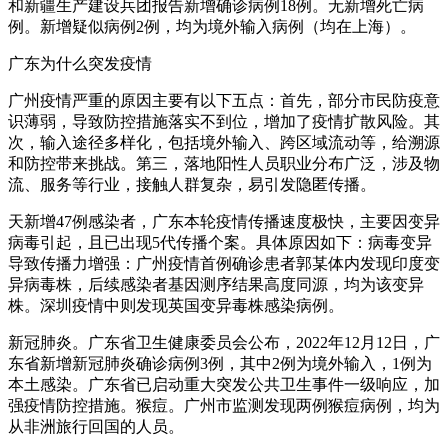
和新疆生产建设兵团报告新增确诊病例18例。无新增死亡病
例。新增疑似病例2例，均为境外输入病例（均在上海）。
广东为什么突发疫情
广州疫情严重的原因主要有以下五点：首先，部分市民防疫意
识薄弱，导致防控措施落实不到位，增加了疫情扩散风险。其
次，输入途径多样化，包括境外输入、跨区域流动等，给溯源
和防控带来挑战。第三，落地阳性人员职业分布广泛，涉及物
流、服务等行业，接触人群复杂，易引发隐匿传播。
天新增47例感染者，广东本轮疫情传播速度极快，主要因变异
病毒引起，且已出现5代传播个案。具体原因如下：病毒变异
导致传播力增强：广州疫情首例确诊患者郭某体内发现印度变
异病毒株，后续感染者基因测序结果高度同源，均为该变异
株。深圳疫情中则发现英国变异毒株感染病例。
新冠肺炎。广东省卫生健康委员会公布，2022年12月12日，广
东省新增新冠肺炎确诊病例3例，其中2例为境外输入，1例为
本土感染。广东省已启动重大突发公共卫生事件一级响应，加
强疫情防控措施。猴痘。广州市监测发现两例猴痘病例，均为
从非洲旅行回国的人员。