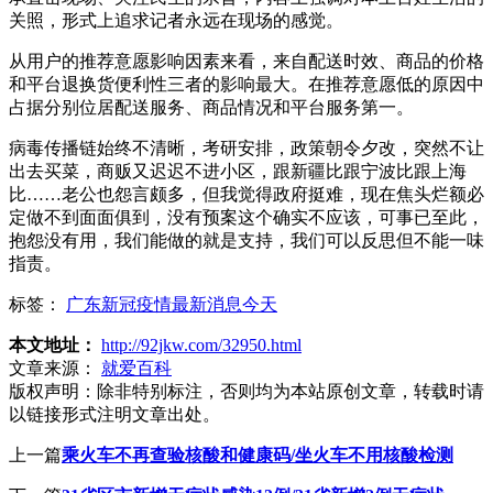
关照，形式上追求记者永远在现场的感觉。
从用户的推荐意愿影响因素来看，来自配送时效、商品的价格
和平台退换货便利性三者的影响最大。在推荐意愿低的原因中
占据分别位居配送服务、商品情况和平台服务第一。
病毒传播链始终不清晰，考研安排，政策朝令夕改，突然不让
出去买菜，商贩又迟迟不进小区，跟新疆比跟宁波比跟上海
比……老公也怨言颇多，但我觉得政府挺难，现在焦头烂额必
定做不到面面俱到，没有预案这个确实不应该，可事已至此，
抱怨没有用，我们能做的就是支持，我们可以反思但不能一味
指责。
标签：
广东新冠疫情最新消息今天
本文地址：
http://92jkw.com/32950.html
文章来源：
就爱百科
版权声明：
除非特别标注，否则均为本站原创文章，转载时请
以链接形式注明文章出处。
上一篇
乘火车不再查验核酸和健康码/坐火车不用核酸检测