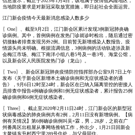
信息显示，截止于2023年1月4日，该地属于疫情低风险地区，
当地防疫要求是对新冠采取放宽措施，即日起社会全面运营。
江门新会疫情今天最新消息感染人数多少
〖One〗、截至9月2日，江门新会区累计发现3例新冠肺炎确
诊病例。其中，首例病例在发热门诊就诊时检出，随后通过密
切接触者排查发现另外2例。目前暂无新增感染人数报告。疫
情源头尚未明确。根据流调信息，3例病例的活动轨迹涉及新
会梅江市场、梅江下南洋小组八巷5号及一巷3号、海棠公馆，
以及新会区人民医院发热门诊（龙山）。
〖Two〗、新会区新冠肺炎疫情防控指挥部办公室9月7日上午
发布《关于新会区新增本土确诊病例和无症状感染者的通
告》，9月6日12时至24时，新会区在已纳入隔离管控的密接人
员排查中报告4例确诊病例和1例无症状感染者，累计报告25例
确诊病例和6例无症状感染者。
〖Three〗、截止至2020年2月11日24时，江门新会区的新型冠
状病毒感染的肺炎病例共有2例，2月11日没有新增病例。【病
例有关情况】第6例确诊病例叫吴×霖，男，28岁，之前在广
州番禺区出租屋从事网络推销工作，外出少，1月21日回新会
大鳌镇东升村西宁里289号住处，与父母同住。