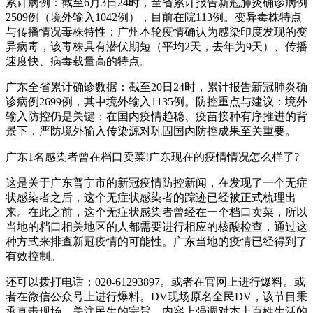
累计病例：截至6月3日24时，全省累计报告新冠肺炎确诊病例
2509例（境外输入1042例），目前在院113例。变异毒株特点
与传播情况毒株特性：广州本轮疫情确认为感染印度发现的变
异病毒，该毒株具有潜伏期短（平均2天，去年为9天）、传播
速度快、病毒载量高的特点。
广东全省累计确诊数据：截至20日24时，累计报告新冠肺炎确
诊病例2699例，其中境外输入1135例。防控重点与建议：境外
输入防控仍是关键：在国内疫情趋稳、疫苗接种有序推进的背
景下，严防境外输入传染源对巩固国内防控成果至关重要。
广东1名感染者曾在档口卖菜!广东现在的疫情情况怎么样了?
这是关于广东普宁市的新冠疫情防控新闻，在发现了一个无症
状感染者之后，这个无症状感染者的踪迹已经被正式梳理出
来。在此之前，这个无症状感染者曾经在一个档口卖菜，所以
当地的档口相关地区的人都需要进行相应的核酸检查，通过这
种方式来排查新冠疫情的可能性。广东当地的疫情已经得到了
有效控制。
还可以拨打电话：020-61293897。或者在官网上进行爆料。或
者在微信公众号上进行爆料。DV现场原名全民DV，该节目秉
承直击现场、关注民生的宗旨，内容上强调对本土百姓生活的