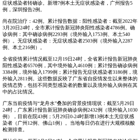
症状感染者转确诊。新增7例本土无症状感染者，广州报告5
例，深圳报告2例。
尚在院治疗：42例。累计报告数据：阳性感染者：截至2022年
3月20日24时，全市累计报告新冠肺炎阳性感染者4786例。确
诊病例：其中确诊病例2293例（境外输入1753例、本土540
例）。无症状感染者：无症状感染者2503例（境外输入2287
例、本土216例）。
全省疫情累计情况截至12月19日24时，全省累计报告新冠肺炎
阳性感染者6570例，其中境外输入4610例；累计报告确诊病例
3384例，境外输入1799例；累计报告无症状感染者3186例，境
外输入2811例。这些数据反映了广东省自疫情发生以来整体的
疫情态势，包括不同类型感染者的数量以及境外输入病例在其
中的占比情况。
广东当前疫情与“龙舟水”叠加的背景疫情现状：截至5月29日
24时，广东累计报告新冠肺炎确诊病例2432例（境外输入1030
例），目前在院43例；5月29日0-24时新增13例本土无症状感
染者（广州12例、佛山1例）。当地每日仍在进行大规模核酸
检测排查。