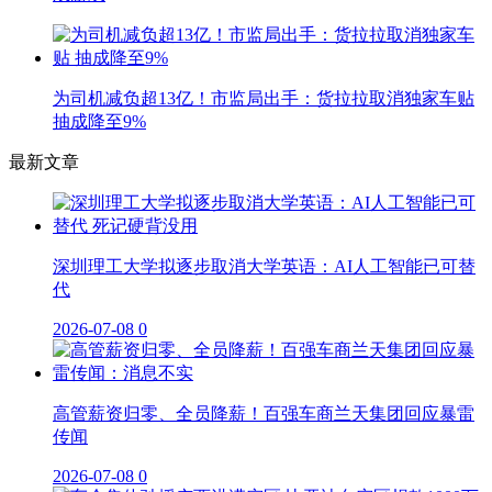
为司机减负超13亿！市监局出手：货拉拉取消独家车贴
抽成降至9%
最新文章
深圳理工大学拟逐步取消大学英语：AI人工智能已可替
代
2026-07-08
0
高管薪资归零、全员降薪！百强车商兰天集团回应暴雷
传闻
2026-07-08
0