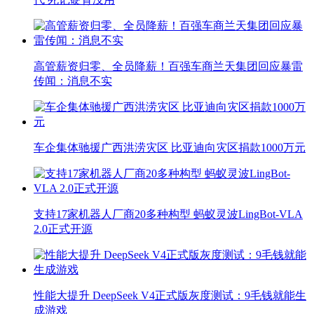
高管薪资归零、全员降薪！百强车商兰天集团回应暴雷
传闻：消息不实
车企集体驰援广西洪涝灾区 比亚迪向灾区捐款1000万元
支持17家机器人厂商20多种构型 蚂蚁灵波LingBot-VLA
2.0正式开源
性能大提升 DeepSeek V4正式版灰度测试：9毛钱就能生
成游戏