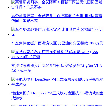
高管薪资归零、全员降薪！百强车商兰天集团回应暴雷
传闻：消息不实
车企集体驰援广西洪涝灾区 比亚迪向灾区捐款1000万元
支持17家机器人厂商20多种构型 蚂蚁灵波LingBot-VLA
2.0正式开源
性能大提升 DeepSeek V4正式版灰度测试：9毛钱就能生
成游戏