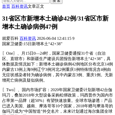
搜 索
首页
百科资讯
文章正文
31省区市新增本土确诊42例/31省区市新
增本土确诊病例47例
就爱百科
百科资讯
2026-06-04 12:41:15
9
国家卫健委:15日新增本土“42+38”
〖One〗、月15日0—24时，国家卫健委通报31个省（自治
区、直辖市）和新疆生产建设兵团报告新增本土“42+38”，具
体数据及情况如下：新增本土确诊病例42例地区分布北京14例
内蒙古13例上海9例辽宁3例河北2例重庆1例特殊情况含4例由
无症状感染者转为确诊病例，其中内蒙古3例、重庆1例。无新
增死亡病例及疑似病例。
〖Two〗、国内市场扩容：2020年国家卫健委计划新增42台伽
玛刀，叠加2018年大型设备采购松绑政策，玛西普作为国内市
占率第一品牌（超50%）有望快速放量。全球市场渗透：产品
已进入美国、越南、摩洛哥等10个国家，2018年赠与摩洛哥的
伽玛刀成为“中国智造”外交名片，未来计划通过海尔集团全球