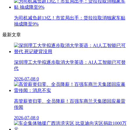
为司机减负超13亿！市监局出手：货拉拉取消独家车贴
抽成降至9%
最新文章
深圳理工大学拟逐步取消大学英语：AI人工智能已可替
代
2026-07-08
0
高管薪资归零、全员降薪！百强车商兰天集团回应暴雷
传闻
2026-07-08
0