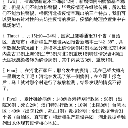
〖Two〗、省新增新冠本土确诊42例，新增病例的病情基本稳
定，但是人们不能放松警惕，毕竟疫情还在继续传播，所以我
们不能放松警惕。根据河北省疫情呈现出的三个特点，我们可
以更加有针对性的去防控疫情的发展。疫情的地理位置集中在
机场附近。
〖Three〗、月15日0—24时，国家卫健委通报31个省（自治
区、直辖市）和新疆生产建设兵团报告新增本土“42+38”，具
体数据及情况如下：新增本土确诊病例42例地区分布北京14例
内蒙古13例上海9例辽宁3例河北2例重庆1例特殊情况含4例由
无症状感染者转为确诊病例，其中内蒙古3例、重庆1例。
〖Four〗、在河北石家庄，邢台发生的疫情，现在已经大概有
一星期之久了吧！河北在发现了第一例病例，在立即上报之
后，马上就对那个村进行了核酸检测，结果发现的情况不得
了。
〖Five〗、累计确诊病例：148例香港特别行政区：98例（出
院36例，死亡2例）澳门特别行政区：10例（出院8例）台湾地
区：40例（出院12例，死亡1例）数据说明：全国数据包含31
个省（自治区、直辖市）和新疆生产建设兵团，湖北数据单独
列出以体现其疫情核心地位。