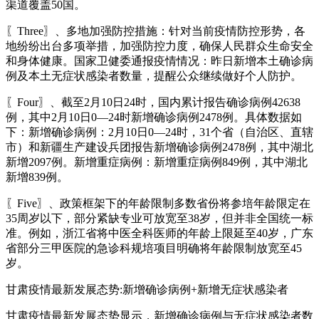
渠道覆盖50国。
〖Three〗、多地加强防控措施：针对当前疫情防控形势，各
地纷纷出台多项举措，加强防控力度，确保人民群众生命安全
和身体健康。国家卫健委通报疫情情况：昨日新增本土确诊病
例及本土无症状感染者数量，提醒公众继续做好个人防护。
〖Four〗、截至2月10日24时，国内累计报告确诊病例42638
例，其中2月10日0—24时新增确诊病例2478例。具体数据如
下：新增确诊病例：2月10日0—24时，31个省（自治区、直辖
市）和新疆生产建设兵团报告新增确诊病例2478例，其中湖北
新增2097例。新增重症病例：新增重症病例849例，其中湖北
新增839例。
〖Five〗、政策框架下的年龄限制多数省份将参培年龄限定在
35周岁以下，部分紧缺专业可放宽至38岁，但并非全国统一标
准。例如，浙江省将中医全科医师的年龄上限延至40岁，广东
省部分三甲医院的急诊科规培项目明确将年龄限制放宽至45
岁。
甘肃疫情最新发展态势:新增确诊病例+新增无症状感染者
甘肃疫情最新发展态势显示，新增确诊病例与无症状感染者数