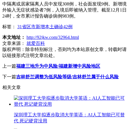
中隔离或居家隔离人员中发现308例，社会面发现9例。新增境
外输入无症状感染者7例，入境后即被纳入管理。截至12月1日
24时，全市累计报告确诊病例983例。
标签：
31省区市新增本土确诊42例
本文地址：
http://92jkw.com/32964.html
文章来源：
就爱百科
版权声明：
除非特别标注，否则均为本站原创文章，转载时请
以链接形式注明文章出处。
上一篇
福建三地升为中风险/福建新增中风险地区
下一篇
吉林舒兰调整为低风险等级/吉林舒兰属于什么风险
相关文章
深圳理工大学拟逐步取消大学英语：AI人工智能已可替
代 死记硬背没用