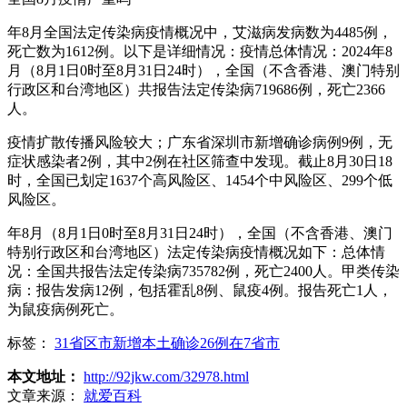
年8月全国法定传染病疫情概况中，艾滋病发病数为4485例，
死亡数为1612例。以下是详细情况：疫情总体情况：2024年8
月（8月1日0时至8月31日24时），全国（不含香港、澳门特别
行政区和台湾地区）共报告法定传染病719686例，死亡2366
人。
疫情扩散传播风险较大；广东省深圳市新增确诊病例9例，无
症状感染者2例，其中2例在社区筛查中发现。截止8月30日18
时，全国已划定1637个高风险区、1454个中风险区、299个低
风险区。
年8月（8月1日0时至8月31日24时），全国（不含香港、澳门
特别行政区和台湾地区）法定传染病疫情概况如下：总体情
况：全国共报告法定传染病735782例，死亡2400人。甲类传染
病：报告发病12例，包括霍乱8例、鼠疫4例。报告死亡1人，
为鼠疫病例死亡。
标签：
31省区市新增本土确诊26例在7省市
本文地址：
http://92jkw.com/32978.html
文章来源：
就爱百科