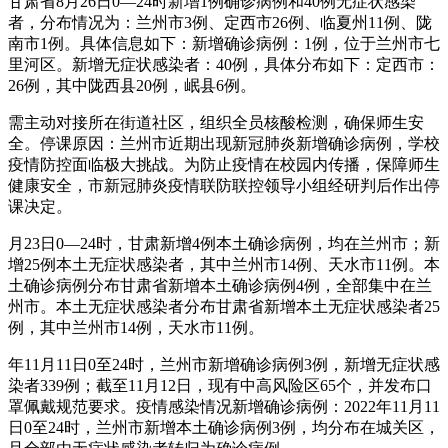
甘肃省8月26日0—24时新增1例确诊病例和40例无症状感染
者，分布情况为：兰州市3例、定西市26例、临夏州11例、陇
南市1例。具体信息如下：新增确诊病例：1例，位于兰州市七
里河区。新增无症状感染者：40例，具体分布如下：定西市：
26例，其中陇西县20例，岷县6例。
需主动对接所在街道社区，组织全员核酸检测，确保师生安
全。停课原因：兰州市近期出现新冠肺炎新增确诊病例，学校
疫情防控面临极大挑战。为防止疫情在校园内传播，保障师生
健康安全，市新冠肺炎疫情联防联控领导小组经研判后作出停
课决定。
月23日0—24时，甘肃新增4例本土确诊病例，均在兰州市；新
增25例本土无症状感染者，其中兰州市14例、天水市11例。本
土确诊病例分布甘肃省新增本土确诊病例4例，全部集中在兰
州市。本土无症状感染者分布甘肃省新增本土无症状感染者25
例，其中兰州市14例，天水市11例。
年11月11日0至24时，兰州市新增确诊病例3例，新增无症状感
染者339例；截至11月12日，现有中高风险区65个，并发布口
罩佩戴规范要求。疫情感染情况新增确诊病例：2022年11月11
日0至24时，兰州市新增本土确诊病例3例，均分布在城关区，