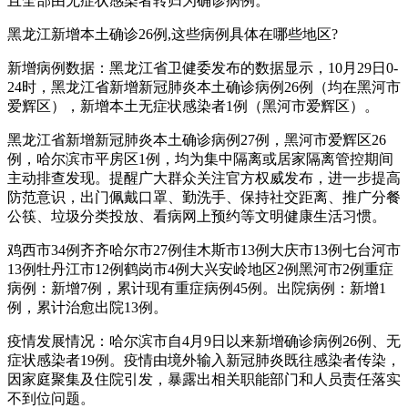
且全部由无症状感染者转归为确诊病例。
黑龙江新增本土确诊26例,这些病例具体在哪些地区?
新增病例数据：黑龙江省卫健委发布的数据显示，10月29日0-
24时，黑龙江省新增新冠肺炎本土确诊病例26例（均在黑河市
爱辉区），新增本土无症状感染者1例（黑河市爱辉区）。
黑龙江省新增新冠肺炎本土确诊病例27例，黑河市爱辉区26
例，哈尔滨市平房区1例，均为集中隔离或居家隔离管控期间
主动排查发现。提醒广大群众关注官方权威发布，进一步提高
防范意识，出门佩戴口罩、勤洗手、保持社交距离、推广分餐
公筷、垃圾分类投放、看病网上预约等文明健康生活习惯。
鸡西市34例齐齐哈尔市27例佳木斯市13例大庆市13例七台河市
13例牡丹江市12例鹤岗市4例大兴安岭地区2例黑河市2例重症
病例：新增7例，累计现有重症病例45例。出院病例：新增1
例，累计治愈出院13例。
疫情发展情况：哈尔滨市自4月9日以来新增确诊病例26例、无
症状感染者19例。疫情由境外输入新冠肺炎既往感染者传染，
因家庭聚集及住院引发，暴露出相关职能部门和人员责任落实
不到位问题。