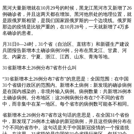
黑河大量新增就在10月29号的时候，黑龙江黑河市又新增了26
例确诊者，并且这两天都在增加。黑河他所处的地理位置，就
是跟俄罗斯相望，是我们国家跟俄罗斯的一个边境线。俄罗斯
那边的疫情是比较严重的，在10月28号，一天就新增了4万多
名确诊的患者。
月31日0—24时，31个省（自治区、直辖市）和新疆生产建设
兵团报告新增本土确诊病例59例，分布在黑龙江、甘肃、河
北、内蒙古、宁夏、浙江、江西、山东、青海等地。
31省新增本土26例分布7省市什么叫
“31省新增本土26例分布7省市”的意思是：全国范围：在中国
31个省级行政区的范围内。新增本土病例：新发现的确诊病例
是在国内感染的，非境外输入病例。病例数量：共新增26例本
土确诊病例。分布地区：这26例病例分布在7个不同的省市
中，而非集中在某一地区。每个省市的病例数可能各不相同。
省新增本土26例分布7省市这句话的意思是，在全国31个省份
中，新发现了26例本土确诊的新冠病例，并且这些病例分布在
7个不同的省市中。这句话是关于中国新冠疫情的一个报道统
计。在这里，31省指的是中国的31个省级行政区，包括23个