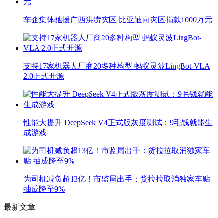
车企集体驰援广西洪涝灾区 比亚迪向灾区捐款1000万元
支持17家机器人厂商20多种构型 蚂蚁灵波LingBot-VLA
2.0正式开源
性能大提升 DeepSeek V4正式版灰度测试：9毛钱就能生
成游戏
为司机减负超13亿！市监局出手：货拉拉取消独家车贴
抽成降至9%
最新文章