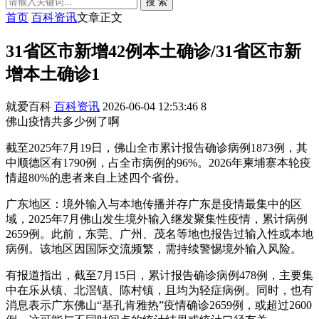
搜 索
首页
百科资讯
文章正文
31省区市新增42例本土确诊/31省区市新
增本土确诊1
就爱百科
百科资讯
2026-06-04 12:53:46
8
佛山疫情共多少例了啊
截至2025年7月19日，佛山全市累计报告确诊病例1873例，其
中顺德区有1790例，占全市病例的96%。2026年柬埔寨本轮疫
情超80%的患者来自上述四个省份。
广东地区：境外输入与本地传播并存广东是疫情最集中的区
域，2025年7月佛山发生境外输入继发聚集性疫情，累计病例
2659例。此前，东莞、广州、茂名等地也报告过输入性或本地
病例。该地区因国际交流频繁，需持续警惕境外输入风险。
有报道指出，截至7月15日，累计报告确诊病例478例，主要集
中在乐从镇、北滘镇、陈村镇，且均为轻症病例。同时，也有
消息表示广东佛山“基孔肯雅热”疫情确诊2659例，或超过2600