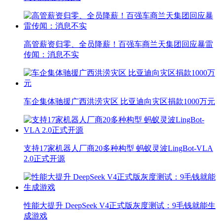
高管薪资归零、全员降薪！百强车商兰天集团回应暴雷
传闻：消息不实
车企集体驰援广西洪涝灾区 比亚迪向灾区捐款1000万元
支持17家机器人厂商20多种构型 蚂蚁灵波LingBot-VLA
2.0正式开源
性能大提升 DeepSeek V4正式版灰度测试：9毛钱就能生
成游戏