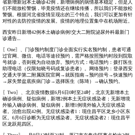
省新增新冠本土确诊42例，新增病例的病情基本稳定，但是人
们不能放松警惕，毕竟疫情还在继续传播，所以我们不能放松
警惕。根据河北省疫情呈现出的三个特点，我们可以更加有针
对性的去防控疫情的发展。疫情的地理位置集中在机场附近。
西安昨日新增42例本土确诊病例!交大二附院泌尿外科最新门
诊通告...
〖One〗、门诊预约制度门诊全面实行实名预约制，患者可通
过官网、微信、电话等途径预约，需严格按照预约时段到院取
号就诊，否则视为自动放弃。预约方式：电话预约：拨打医生
助理电话（仅限知晓号码或复诊患者）。网络预约：登录西安
交通大学第二附属医院官网→就医指南→预约挂号→快速预约
→尿失禁盆底疾病门诊→选择医生（陈琦）→确认预约。
〖Two〗、北京疫情数据6月6日0时至24时，北京无新增本土
确诊病例、疑似病例，新增2例本土无症状感染者；无新增境
外输入确诊病例、疑似病例，新增1例境外输入无症状感染
者。治愈出院42例。无症状感染者1：现住昌平区龙乡小区东
区。6月6日诊断为无症状感染者。无症状感染者2：现住昌平
区龙跃苑四区。