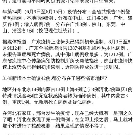
例，这可能与不同时间点的统计结果或统计口径有关。
年第24周（6月9日至6月15日）疫情分布：全省共报告15例登
革热病例，本地病例8例，分布在中山、江门各3例，广州、肇
庆各1例；输入病例7例，分布在广州3例，佛山、东莞、中
山、清远各1例（按照现住址统计）。
据媒体报道，广东疫情上涨势头已得到初步遏制。8月3日至8
月9日24时，广东全省新增报告1387例基孔肯雅热本地病例，
未报告重症和死亡病例。其中佛山病例数最多，为1212例。广
东省疾控中心传染病预防控制所所长康敏指出，佛山市疫情快
速上涨势头已得到初步遏制，近期防控成效进一步巩固。
31省新增本土确诊42例,都分布在了哪些省市地区?
地区分布北京14例内蒙古13例上海9例辽宁3例河北2例重庆1例
特殊情况含4例由无症状感染者转为确诊病例，其中内蒙古3
例、重庆1例。无新增死亡病例及疑似病例。
在河北石家庄，邢台发生的疫情，现在已经大概有一星期之久
了吧！河北在发现了第一例病例，在立即上报之后，马上就对
那个村进行了核酸检测，结果发现的情况不得了。