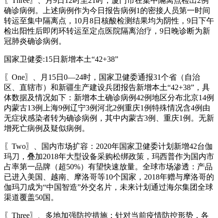
〖Three〗、月9日12时至21时，厦门市在集中隔离点检出2例
确诊病例。上述病例作为今日报告病例1的密接人员第一时间
转运至集中隔离点，10月8日核酸检测结果均为阴性，9日下午
检出阳性后即闭环转运至定点医院隔离治疗，9日晚诊断为新
冠肺炎确诊病例。
国家卫健委:15日新增本土“42+38”
〖One〗、月15日0—24时，国家卫健委通报31个省（自治
区、直辖市）和新疆生产建设兵团报告新增本土“42+38”，具
体数据及情况如下：新增本土确诊病例42例地区分布北京14例
内蒙古13例上海9例辽宁3例河北2例重庆1例特殊情况含4例由
无症状感染者转为确诊病例，其中内蒙古3例、重庆1例。无新
增死亡病例及疑似病例。
〖Two〗、国内市场扩容：2020年国家卫健委计划新增42台伽
玛刀，叠加2018年大型设备采购松绑政策，玛西普作为国内市
占率第一品牌（超50%）有望快速放量。全球市场渗透：产品
已进入美国、越南、摩洛哥等10个国家，2018年赠与摩洛哥的
伽玛刀成为“中国智造”外交名片，未来计划通过海尔集团全球
渠道覆盖50国。
〖Three〗、多地加强防控措施：针对当前疫情防控形势，各