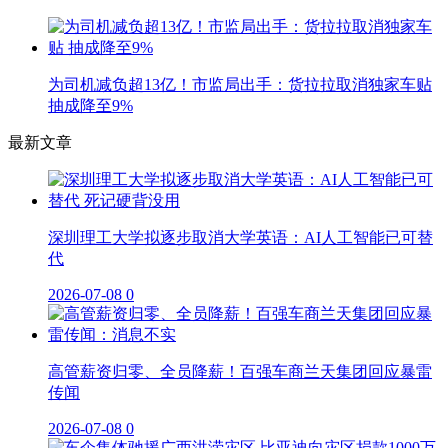
为司机减负超13亿！市监局出手：货拉拉取消独家车贴
抽成降至9%
最新文章
深圳理工大学拟逐步取消大学英语：AI人工智能已可替
代
2026-07-08
0
高管薪资归零、全员降薪！百强车商兰天集团回应暴雷
传闻
2026-07-08
0