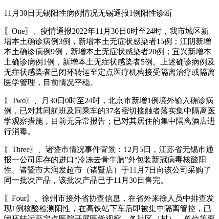
11月30日无锡阳性病例情况无锡通报1例阳性诊断
〖One〗、疫情通报2022年11月30日0时至24时，我市城区新
增本土确诊病例3例，新增本土无症状感染者15例；江阴新增
本土确诊病例9例，新增本土无症状感染者20例；宜兴新增本
土确诊病例1例，新增本土无症状感染者5例。上述确诊病例及
无症状感染者已闭环转运至定点医疗机构接受隔离治疗或隔离
医学管理，目前情况平稳。
〖Two〗、月30日0时至24时，北京市新增1例境外输入确诊病
例，已对其同航班及同乘车的37名密切接触者落实集中隔离医
学观察措施，目前无异常报告；已对其居住的集中隔离酒店进
行消毒。
〖Three〗、诸暨市情况事件背景：12月5日，江苏省无锡市通
报一公司库存的进口“冷冻去骨牛腩”外包装新冠病毒核酸阳
性。诸暨市大润发超市（诸暨店）于11月7日向该公司采购了
同一批次产品，该批次产品已于11月30日售完。
〖Four〗、徐州市接外省协查信息，在省外来徐人员中排查发
现1例核酸检测阳性，在高铁站下车后即被集中隔离管控，已
闭环转运至定点医院开展医学观察。各社区（村）、单位等要