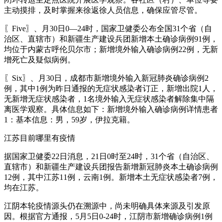
主动摸排，及时掌握来徐返徐人员信息，确保应管尽管。
〖Five〗、月30日0—24时，国家卫健委公布全国31个省（自
治区、直辖市）和新疆生产建设兵团新增本土确诊病例91例，
均位于内蒙古呼伦贝尔市；新增境外输入确诊病例22例，无新
增死亡及疑似病例。
〖Six〗、月30日，成都市新增境外输入新冠肺炎确诊病例2
例，其中1例为昨日通报的无症状感染者订正，新增出院1人，
无新增无症状感染者，1名境外输入无症状感染者解除集中隔
离医学观察。具体信息如下：新增境外输入确诊病例详情患者
1：基本信息：男，59岁，伊拉克籍。
江苏目前哪里有疫情
据国家卫健委22日消息，21日0时至24时，31个省（自治区、
直辖市）和新疆生产建设兵团报告新增新冠肺炎本土确诊病例
12例，其中江苏11例，云南1例。新增本土无症状感染者7例，
均在江苏。
江阴本轮疫情源头仍在溯源中，尚未明确具体来源及引发原
因。根据官方通报，5月5日0-24时，江阴市新增确诊病例1例