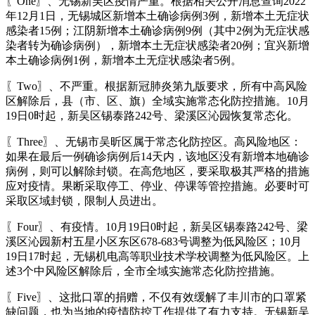
〖One〗、无锡新吴区疫情严重。根据相关公开消息查询2022
年12月1日，无锡城区新增本土确诊病例3例，新增本土无症状
感染者15例；江阴新增本土确诊病例9例（其中2例为无症状感
染者转为确诊病例），新增本土无症状感染者20例；宜兴新增
本土确诊病例1例，新增本土无症状感染者5例。
〖Two〗、不严重。根据新冠肺炎第九版要求，所有中高风险
区解除后，县（市、区、旗）全域实施常态化防控措施。10月
19日0时起，新吴区锡泰路242号、梁溪区沁园恢复常态化。
〖Three〗、无锡市吴昕区属于常态化防控区。高风险地区：
如果在最后一例确诊病例后14天内，该地区没有新增本地确诊
病例，则可以解除封锁。在高危地区，要采取极其严格的措施
应对疫情。果断采取停工、停业、停课等管控措施。必要时可
采取区域封锁，限制人员进出。
〖Four〗、有疫情。10月19日0时起，新吴区锡泰路242号、梁
溪区沁园新村五星小区东区678-683号调整为低风险区；10月
19日17时起，无锡机电高等职业技术学校调整为低风险区。上
述3个中风险区解除后，全市全域实施常态化防控措施。
〖Five〗、这批口罩的捐赠，不仅有效缓解了丰川市的口罩紧
缺问题，也为当地的疫情防控工作提供了有力支持。无锡新吴