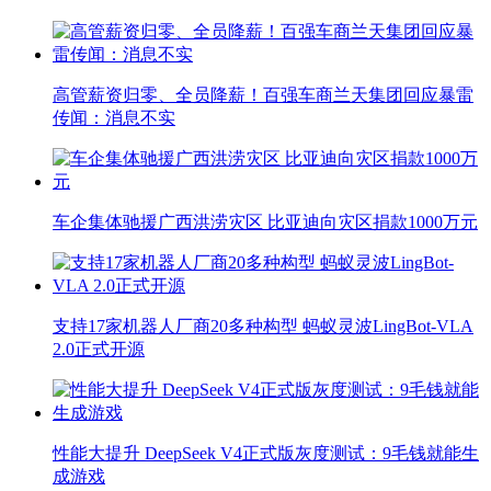
高管薪资归零、全员降薪！百强车商兰天集团回应暴雷
传闻：消息不实
车企集体驰援广西洪涝灾区 比亚迪向灾区捐款1000万元
支持17家机器人厂商20多种构型 蚂蚁灵波LingBot-VLA
2.0正式开源
性能大提升 DeepSeek V4正式版灰度测试：9毛钱就能生
成游戏