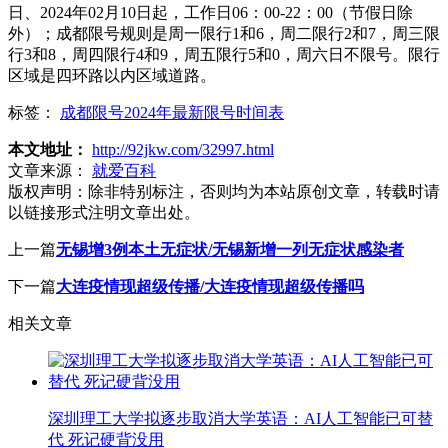
日、2024年02月10日起，工作日06：00-22：00（节假日除
外）；成都限号规则是周一限行1和6，周二限行2和7，周三限
行3和8，周四限行4和9，周五限行5和0，周六日不限号。限行
区域是四环路以内区域道路。
标签：
成都限号2024年最新限号时间表
本文地址：
http://92jkw.com/32997.html
文章来源：
就爱百科
版权声明：
除非特别标注，否则均为本站原创文章，转载时请
以链接形式注明文章出处。
上一篇
无锡增3例本土无症状/无锡新增一列无症状感染者
下一篇
大连疫情现超级传播/大连疫情现超级传播吗
相关文章
深圳理工大学拟逐步取消大学英语：AI人工智能已可替
代 死记硬背没用