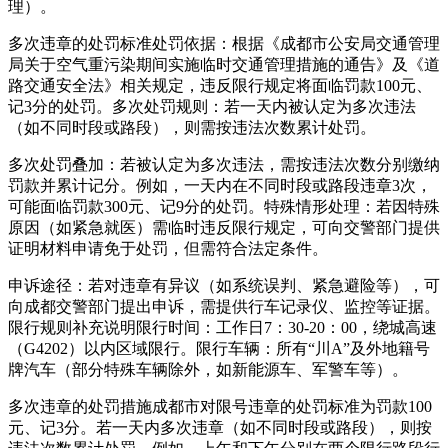
理）。
多次违章的处罚标准处罚依据：根据《成都市公安局交通管理
局关于空气重污染期间实施临时交通管理措施的通告》及《道
路交通安全法》相关规定，违反限行规定将面临罚款100元、
记3分的处罚。多次处罚规则：若一天内被认定为多次违法
（如不同时段或路段），则需按违法次数累计处罚。
多次处罚叠加：若被认定为多次违法，需按违法次数分别缴纳
罚款并累计记分。例如，一天内在不同时段或路段违章3次，
可能面临罚款300元、记9分的处罚。特殊情形处理：若因特殊
原因（如紧急就医）需临时违反限行规定，可向交警部门提供
证明材料申请免于处罚，但需符合法定条件。
申诉途径：若对违章有异议（如系统误判、紧急避险等），可
向成都交警部门提出申诉，需提供行车记录仪、监控等证据。
限行规则补充说明限行时间：工作日7：30-20：00，绕城高速
（G4202）以内区域限行。限行车辆：所有“川A”及外地籍号
牌汽车（部分特殊车辆除外，如新能源车、军警车等）。
多次违章的处罚措施成都市对限号违章的处罚标准为罚款100
元、记3分。若一天内多次违章（如不同时段或路段），则按