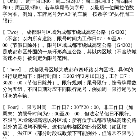
〖One〗、周一限1和6；周二限2和7；周三限3和8；周四限4
和9；周五限5和0。若车牌尾号为字母，以最后一位阿拉伯数
字为准。例如，车牌尾号为“A3”的车辆，按数字“3”执行周三
限行。
〖Two〗、成都限号区域为成都市绕城高速公路（G4202）
（不含）以内所有道路，限号时间为工作日07：30至20：
00（节假日除外）。限号区域成都市绕城高速公路（G4202）
是成都市区外围的一条环形高速公路，其以内区域（不含绕城
高速本身）被划定为限号范围。
〖Three〗、成都限号区域为成都市四环路以内区域。具体的
限行规定如下：限行时间：自2024年2月10日起，工作日7：
3020：00（节假日除外）。限行规则：尾号限行，按号牌尾数
分为五组，不同日期对应不同限行尾号，例如周一限行尾号为
1和6的车辆。
〖Four〗、限号时间：工作日7：30至20：00。非工作日（如
周末）的限号时间为9：00至20：00，但法定节假日不限行。
不限号区域绕城高速以外区域：所有位于成都市绕城高速公路
以外的区域均不限号。这包括郫都区的部分区域（如团结
镇）、温江区（部分时段或政策下可能例外，但通常不限号）