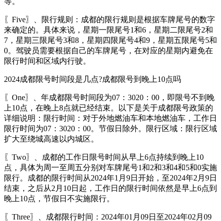
等。
〖Five〗、限行规则：成都的限行规则是根据车牌尾号的数字
来确定的。具体来说，星期一限尾号1和6，星期二限尾号2和
7，星期三限尾号3和8，星期四限尾号4和9，星期五限尾号5和
0。驾驶员需要根据自己的车牌尾号，在对应的星期内避免在
限行时间和区域内行驶。
2024成都限号时间段是几点?成都限号到晚上10点吗
〖One〗、年成都限号时间段为07：3020：00，即限号不到晚
上10点，在晚上8点就已经结束。以下是关于成都限号政策的
详细说明：限行时间：对于外地燃油车和本地燃油车，工作日
限行时间为07：3020：00。节假日除外。限行区域：限行区域
扩大至绕城高速以内城区。
〖Two〗、成都的工作日限号时间从早上6点持续到晚上10
点，具体为周一至周五分别对车牌尾号1和2和3和4和5和0实施
限行。成都的限行时间从2024年1月9日开始，至2024年2月9日
结束，之后从2月10日起，工作日的限行时间依然是早上6点到
晚上10点，节假日不实施限行。
〖Three〗、成都限行时间：2024年01月09日至2024年02月09