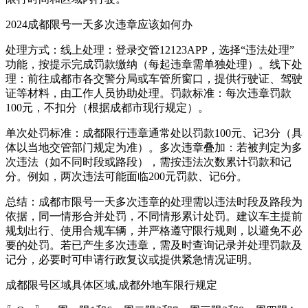
2024成都限号一天多次违章应该如何办
处理方式：线上处理：登录交管12123APP，选择“违法处理”
功能，按提示完成罚款缴纳（每起违章需单独处理）。线下处
理：前往成都市各交警分局或车管所窗口，提供行驶证、驾驶
证等材料，由工作人员协助处理。罚款标准：每次违章罚款
100元，不扣分（根据成都市现行规定）。
单次处罚标准：成都限行违章通常处以罚款100元、记3分（具
体以当地交管部门规定为准）。多次违章叠加：若被判定为多
次违法（如不同时段或路段），需按违法次数累计罚款和记
分。例如，两次违法可能面临200元罚款、记6分。
总结：成都市限号一天多次违章的处理需以违法时段及路段为
依据，同一情形合并处罚，不同情形累计处罚。建议车主提前
规划出行、使用合规车辆，并严格遵守限行规则，以避免不必
要的处罚。若已产生多次违章，需及时查询记录并处理罚款及
记分，必要时可申请行政复议或提供紧急情况证明。
成都限号区域具体区域,成都外地车限行规定