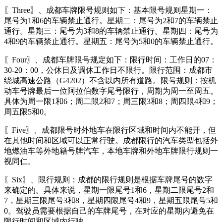
〖Three〗、成都车牌限号规则如下：基本限号规则星期一：
尾号为1和6的车辆禁止通行。星期二：尾号为2和7的车辆禁止
通行。星期三：尾号为3和8的车辆禁止通行。星期四：尾号为
4和9的车辆禁止通行。星期五：尾号为5和0的车辆禁止通行。
〖Four〗、成都车牌限号规定如下：限行时间：工作日的07：
30-20：00，公休日及调休工作日不限行。限行范围：成都市
绕城高速公路（G4202）不含以内所有道路。限号规则：按机
动车号牌最后一位阿拉伯数字尾号限行，周期为周一至周五。
具体为周一限1和6；周二限2和7；周三限3和8；周四限4和9；
周五限5和0。
〖Five〗、成都限号时外地车在限行区域和时间内不能开，但
在其他时间和区域可以正常行驶。成都限行的汽车类型包括外
地燃油车等外地籍号牌汽车，本地车牌和外地车牌限行规则一
视同仁。
〖Six〗、限行规则：成都的限行规则是根据车牌尾号的数字
来确定的。具体来说，星期一限尾号1和6，星期二限尾号2和
7，星期三限尾号3和8，星期四限尾号4和9，星期五限尾号5和
0。驾驶员需要根据自己的车牌尾号，在对应的星期内避免在
限行时间和区域内行驶。