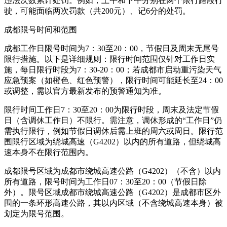
违法次数累计处罚。例如，上午和下午分别在两个限行路段行
驶，可能面临两次罚款（共200元）、记6分的处罚。
成都限号时间和范围
成都工作日限号时间为7：30至20：00，节假日及周末无尾号
限行措施。以下是详细规则：限行时间范围仅针对工作日实
施，每日限行时段为7：30-20：00；若成都市启动重污染天气
应急预案（如橙色、红色预警），限行时间可能延长至24：00
或调整，需以官方最新发布的预警通知为准。
限行时间工作日7：30至20：00为限行时段，周末及法定节假
日（含调休工作日）不限行。需注意，调休形成的“工作日”仍
需执行限行，例如节假日调休后需上班的周六或周日。限行范
围限行区域为绕城高速（G4202）以内的所有道路，但绕城高
速本身不在限行范围内。
成都限号区域为成都市绕城高速公路（G4202）（不含）以内
所有道路，限号时间为工作日07：30至20：00（节假日除
外）。限号区域成都市绕城高速公路（G4202）是成都市区外
围的一条环形高速公路，其以内区域（不含绕城高速本身）被
划定为限号范围。