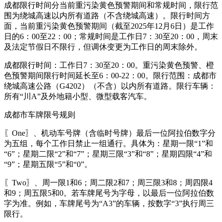
成都限行时间分当前重污染黄色预警期间和常规时间，限行范
围为绕城高速以内所有道路（不含绕城高速）。限行时间方
面，当前重污染黄色预警期间（截至2025年12月6日）是工作
日的6：00至22：00；常规时间是工作日7：30至20：00，周末
及法定节假日不限行，但调休变更为工作日的周末除外。
成都限行时间：工作日7：30至20：00。重污染黄色预警、橙
色预警期间限行时间延长至6：00-22：00。限行范围：成都市
绕城高速公路（G4202）（不含）以内所有道路。限行车辆：
所有“川A”及外地籍小型、微型载客汽车。
成都市车牌限号规则
〖One〗、机动车号牌（含临时号牌）最后一位阿拉伯数字分
为五组，每个工作日禁止一组通行。具体为：星期一限“1”和
“6”；星期二限“2”和“7”；星期三限“3”和“8”；星期四限“4”和
“9”；星期五限“5”和“0”。
〖Two〗、周一限1和6；周二限2和7；周三限3和8；周四限4
和9；周五限5和0。若车牌尾号为字母，以最后一位阿拉伯数
字为准。例如，车牌尾号为“A3”的车辆，按数字“3”执行周三
限行。