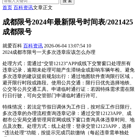
搜 索
首页
百科资讯
文章正文
成都限号2024年最新限号时间表/2021425
成都限号
就爱百科
百科资讯
2026-06-04 13:07:54
10
2024成都市限号一天多次违章应该怎么办理
处理方式：需通过“交管12123”APP或线下交警窗口处理所有
违章记录，逾期未处理可能产生滞纳金或影响车辆年检。避免
多次违章的建议提前规划出行：通过地图软件查询限行区域，
避开限行时段或路段。使用公共交通：限行日优先选择地铁、
公交等公共交通工具。申请临时通行证：若因特殊需求需在限
行日行驶，可向交管部门申请临时通行许可。
特殊情况：若法定节假日调休为工作日，按对应工作日限行。
多次违章的办理流程查询违章记录：通过交管12123APP、成
都市公安局交通管理局官网或线下窗口查询具体违章时间、地
点及次数。处理方式：线上处理：登录交管12123APP，选择
“违法处理”功能，按提示完成罚款缴纳（每起违章需单独处