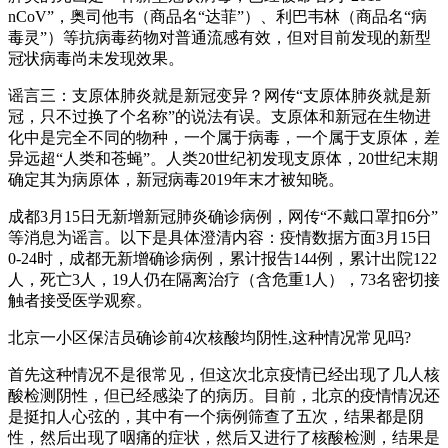
nCoV”，奥司他韦（商品名“达菲”）、利巴韦林（商品名“病
毒灵”）等抗病毒药物对普通流感有效，但对目前发现的新型
冠状病毒尚未发现效果。
谣言三：支原体肺炎就是新冠变异？网传“支原体肺炎就是新
冠，只不过换了个名称”的说法有误。支原体和新冠在生物进
化中是完全不同的物种，一个属于病毒，一个属于支原体，差
异远超“人类和苍蝇”。人类20世纪初发现支原体，20世纪末期
确定其为病原体，新冠病毒2019年末才被知晓。
成都3月15日无新增新冠肺炎确诊病例，网传“不戴口罩扣6分”
等消息为谣言。以下是具体澄清内容：疫情数据方面3月15日
0-24时，成都无新增确诊病例，累计报告144例，累计出院122
人，死亡3人，19人仍在隔离治疗（含危重1人），73名密切接
触者接受医学观察。
北京一小区保洁员确诊前4次核酸均阴性,这种情况常见吗?
首先这种情况不是很常见，但这次北京疫情已经出现了几人核
酸检测阴性，但已经感染了的病历。目前，北京的疫情情况还
是挺扣人心弦的，其中有一个病例筛查了五次，结果都是阴
性，然后出现了咽痛的症状，然后又进行了核酸检测，结果是