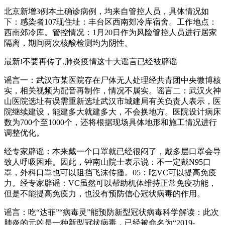
北京新增3例本土确诊病例，均来自管控人员，具体情况如
下：感染者107现住址：丰台区西南郊冷库宿舍。工作地点：
西南郊冷库。管控情况：1月20日作为风险管控人员进行居家
隔离，期间两次核酸检测均为阴性。
最新!不要再传了,肺炎疫情这十大谣言已经被辟谣
谣言一：武汉市某医院存在尸体无人处理经共青团中央微博核
实，相关视频为配音再制作，情况不属实。谣言二：武汉火神
山医院选址有误需重新选址武汉市城建局有关负责人表示，医
院继续建设，能建多大就建多大，不会换地方。医院设计病床
数为700个至1000个，还将根据现场具体地形和施工情况进行
调整优化。
经专家辟谣：本来戴一个口罩就已经很闷了，戴多层口罩会导
致人呼吸困难。因此，钟南山院士表示说：不一定戴N95口
罩，外科口罩也可以阻挡飞沫传播。05：吃VC可以提高免疫
力。经专家辟谣：VC虽然可以帮助机体维持正常免疫功能，
但是不能提高免疫力，也没有预防信心冠状病毒的作用。
谣言：吃“达菲”“病毒灵”能预防新型冠状病毒科学解读：此次
肺炎的元凶是一种新型冠状病毒，已经被命名为“2019-