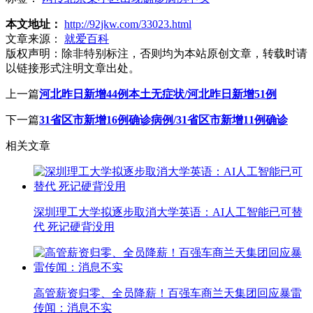
本文地址：
http://92jkw.com/33023.html
文章来源：
就爱百科
版权声明：
除非特别标注，否则均为本站原创文章，转载时请
以链接形式注明文章出处。
上一篇
河北昨日新增44例本土无症状/河北昨日新增51例
下一篇
31省区市新增16例确诊病例/31省区市新增11例确诊
相关文章
深圳理工大学拟逐步取消大学英语：AI人工智能已可替
代 死记硬背没用
高管薪资归零、全员降薪！百强车商兰天集团回应暴雷
传闻：消息不实