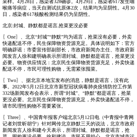
采样。4月28日，感染者328确诊。4月29日，感染者617发生咽
喉痛等病症，当天自测试抗原体2次，结果均为呈阴性。4月30
日，感染者617核酸检测结果仍为呈阴性。
北京:封城、静默都是谣言,抢菜更没必要
〖One〗、北京“封城”“静默”均为谣言，抢菜没有必要，外卖
快递配送不停，民生保障物资货源充足。具体说明如下：官方
明确辟谣：市委宣传部副部长，市政府新闻办主任、市政府新
闻发言人徐和建明确表示所谓封城、静默都是谣言，抢菜更没
必要。物资供应情况：北京民生保障物资货源充足，外卖快递
配送不停，市民可理性购物，无需紧张囤菜。
〖Two〗、据北京本地宝发布的消息，静默是谣言，没有此
事。2022年5月12日北京市新型冠状病毒肺炎疫情防控工作第
332场新闻发布会表示，所谓“封城”、“静默”都是谣言，抢菜
更没必要。北京民生保障物资货源充足，外卖快递配送不停，
请市民理性购物不需要紧张。
〖Three〗、中国青年报客户端北京5月12日电（中青报中青网
记者刘世昕胡宁）针对网传北京静默三天的说法，北京市政府
新闻发言人徐和建今天表示，所谓封城、静默都是谣言，抢
菜，囤购更没必要。徐和建说，市民不用担心，北京市城市运