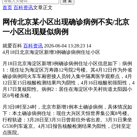
搜 索
首页
百科资讯
文章正文
网传北京某小区出现确诊病例不实/北京
一小区出现疑似病例
就爱百科
百科资讯
2026-06-04 13:28:23
14
4月18日北京海淀区新增3例确诊病例住址小区
月18日北京海淀区新增3例确诊病例住址小区信息如下：病例
1：现住址为海淀区万寿路12号院2号楼。其4月12日作为外省
确诊病例同火车车厢密接人员转入集中隔离医学观察点，4月
12日至15日核酸检测结果均为阴性，4月16日核酸初筛阳性，4
月17日复核阳性。病例2：居住在海淀区中关村街道太阳园小
区6号楼东楼。
月3日0时至24时，北京市新增1例本土确诊病例，具体情况如
下：本土确诊病例住址：现住大兴区天恒世界集公寓8号楼。
行程轨迹：3月28日至3月31日曾前往外省出差。3月31日乘坐
G530列车返京。4月3日报告核酸检测结果为阳性，已转至定
点医院。