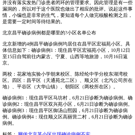
并没有落实发热门诊患者闭环的管理要求。因此管理是有一些
漏洞的，所以对于这个医院也做出了相应的批评。说起这件事
情，小编也是非常的生气，要知道每个人做完核酸检测之后，
是需要一定时间等待结果的。
北京昌平确诊病例都是哪里的?小区名单公布
北京新增的4例昌平确诊病例均居住在昌平区宏福苑小区。具
体信息如下：确诊病例1：现住昌平区宏福苑小区，10月12日
至15日自驾前往内蒙古、宁夏、山西等地旅游，10月16日返
京。
两校：花家地实验小学朝来校区、陈经纶中学分校东湖湾校
区。四区：昌平区（天通苑北二区）、顺义区（北汽公司所在
地）、平谷区（大华山镇）、朝阳区（两校所在区）。
确诊病例1：现住昌平区马坊村，6月21日诊断为确诊病例。确
诊病例2：现住昌平区双兴苑小区，6月21日诊断为确诊病例。
确诊病例3：现住昌平区御汤山熙园，6月21日诊断为确诊病
例。确诊病例4：现住顺义区高丽营二村，6月21日诊断为确诊
病例。
标签：
网传北京某小区出现确诊病例不实