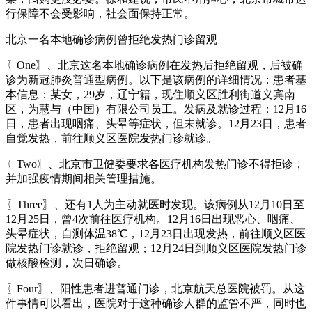
行保障不会受影响，社会面保持正常。
北京一名本地确诊病例曾拒绝发热门诊留观
〖One〗、北京这名本地确诊病例在发热后拒绝留观，后被确
诊为新冠肺炎普通型病例。以下是该病例的详细情况：患者基
本信息：某女，29岁，辽宁籍，现住顺义区胜利街道义宾南
区，为慧与（中国）有限公司员工。发病及就诊过程：12月16
日，患者出现咽痛、头晕等症状，但未就诊。12月23日，患者
自觉发热，前往顺义区医院发热门诊就诊。
〖Two〗、北京市卫健委要求各医疗机构发热门诊不得拒诊，
并加强疫情期间相关管理措施。
〖Three〗、还有1人为主动就医时发现。该病例从12月10日至
12月25日，曾4次前往医疗机构。12月16日出现恶心、咽痛、
头晕症状，自测体温38℃，12月23日出现发热，前往顺义区医
院发热门诊就诊，拒绝留观；12月24日到顺义区医院发热门诊
做核酸检测，次日确诊。
〖Four〗、阳性患者进普通门诊，北京航天总医院被罚。从这
件事情可以看出，医院对于这种确诊人群的监管不严，同时也