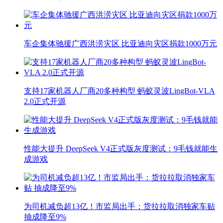
车企集体驰援广西洪涝灾区 比亚迪向灾区捐款1000万元
支持17家机器人厂商20多种构型 蚂蚁灵波LingBot-VLA
2.0正式开源
性能大提升 DeepSeek V4正式版灰度测试：9毛钱就能生
成游戏
为司机减负超13亿！市监局出手：货拉拉取消独家车贴
抽成降至9%