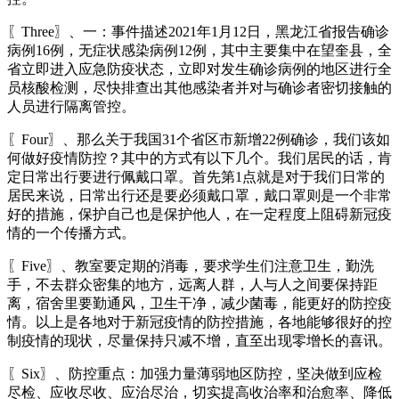
〖Three〗、一：事件描述2021年1月12日，黑龙江省报告确诊
病例16例，无症状感染病例12例，其中主要集中在望奎县，全
省立即进入应急防疫状态，立即对发生确诊病例的地区进行全
员核酸检测，尽快排查出其他感染者并对与确诊者密切接触的
人员进行隔离管控。
〖Four〗、那么关于我国31个省区市新增22例确诊，我们该如
何做好疫情防控？其中的方式有以下几个。我们居民的话，肯
定日常出行要进行佩戴口罩。首先第1点就是对于我们日常的
居民来说，日常出行还是要必须戴口罩，戴口罩则是一个非常
好的措施，保护自己也是保护他人，在一定程度上阻碍新冠疫
情的一个传播方式。
〖Five〗、教室要定期的消毒，要求学生们注意卫生，勤洗
手，不去群众密集的地方，远离人群，人与人之间要保持距
离，宿舍里要勤通风，卫生干净，减少菌毒，能更好的防控疫
情。以上是各地对于新冠疫情的防控措施，各地能够很好的控
制疫情的现状，尽量保持只减不增，直至出现零增长的喜讯。
〖Six〗、防控重点：加强力量薄弱地区防控，坚决做到应检
尽检、应收尽收、应治尽治，切实提高收治率和治愈率、降低