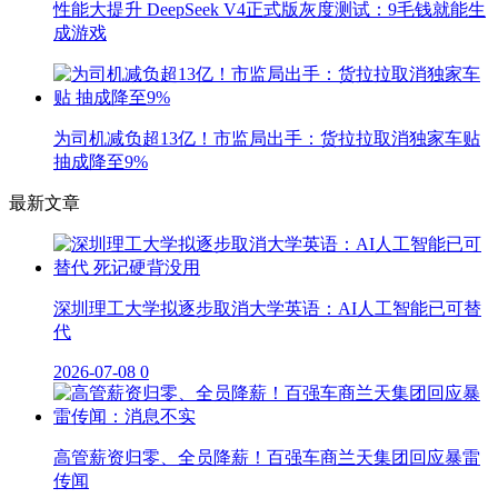
性能大提升 DeepSeek V4正式版灰度测试：9毛钱就能生
成游戏
为司机减负超13亿！市监局出手：货拉拉取消独家车贴
抽成降至9%
最新文章
深圳理工大学拟逐步取消大学英语：AI人工智能已可替
代
2026-07-08
0
高管薪资归零、全员降薪！百强车商兰天集团回应暴雷
传闻