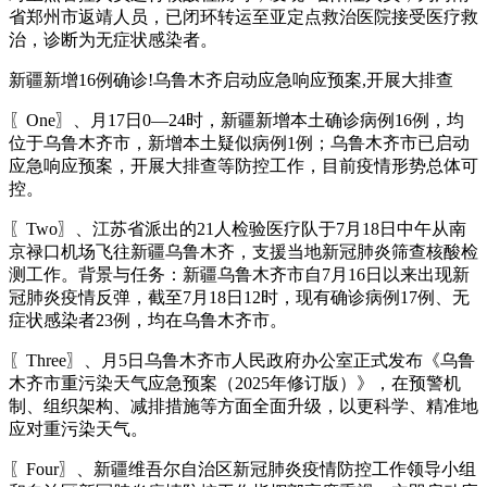
省郑州市返靖人员，已闭环转运至亚定点救治医院接受医疗救
治，诊断为无症状感染者。
新疆新增16例确诊!乌鲁木齐启动应急响应预案,开展大排查
〖One〗、月17日0—24时，新疆新增本土确诊病例16例，均
位于乌鲁木齐市，新增本土疑似病例1例；乌鲁木齐市已启动
应急响应预案，开展大排查等防控工作，目前疫情形势总体可
控。
〖Two〗、江苏省派出的21人检验医疗队于7月18日中午从南
京禄口机场飞往新疆乌鲁木齐，支援当地新冠肺炎筛查核酸检
测工作。背景与任务：新疆乌鲁木齐市自7月16日以来出现新
冠肺炎疫情反弹，截至7月18日12时，现有确诊病例17例、无
症状感染者23例，均在乌鲁木齐市。
〖Three〗、月5日乌鲁木齐市人民政府办公室正式发布《乌鲁
木齐市重污染天气应急预案（2025年修订版）》，在预警机
制、组织架构、减排措施等方面全面升级，以更科学、精准地
应对重污染天气。
〖Four〗、新疆维吾尔自治区新冠肺炎疫情防控工作领导小组