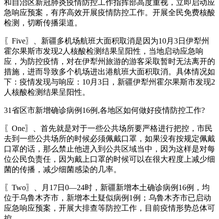
和自治区新冠肺炎疫情防控工作指挥部高度重视，立即启动应
急响应预案，有序高效开展疫情防控工作。开展全民免费核酸
检测，切断传播渠道。
〖Five〗、新疆多机场航班大面积取消是因为10月3日伊犁州
霍尔果斯市发现2人核酸检测结果呈阳性，当地启动应急响
应，为防控疫情，对在伊犁州旅游的游客采取暂时无法离开的
措施，进而导致多个机场进出港航班大面积取消。具体情况如
下：疫情发现与响应：10月3日，新疆伊犁州霍尔果斯市发现2
人核酸检测结果呈阳性。
31省区市新增确诊病例16例,各地区如何做好疫情防控工作?
〖One〗、首先就是对于一些公共场所要严格进行把控，市民
去到一些公共场所的时候必须佩戴口罩，如果没有按规定佩戴
口罩的话，那么禁止他进入到公共区域当中，因为这样是对每
位公民负责任，因为戴上口罩的时候可以在很大程度上减少细
菌的传播，减少细菌感染的几率。
〖Two〗、月17日0—24时，新疆新增本土确诊病例16例，均
位于乌鲁木齐市，新增本土疑似病例1例；乌鲁木齐市已启动
应急响应预案，开展大排查等防控工作，目前疫情形势总体可
控。