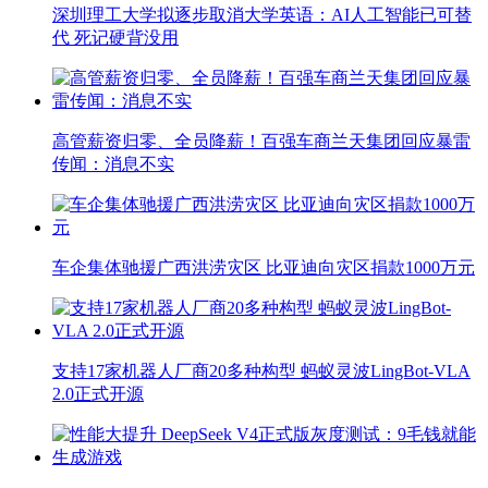
深圳理工大学拟逐步取消大学英语：AI人工智能已可替
代 死记硬背没用
高管薪资归零、全员降薪！百强车商兰天集团回应暴雷
传闻：消息不实
车企集体驰援广西洪涝灾区 比亚迪向灾区捐款1000万元
支持17家机器人厂商20多种构型 蚂蚁灵波LingBot-VLA
2.0正式开源