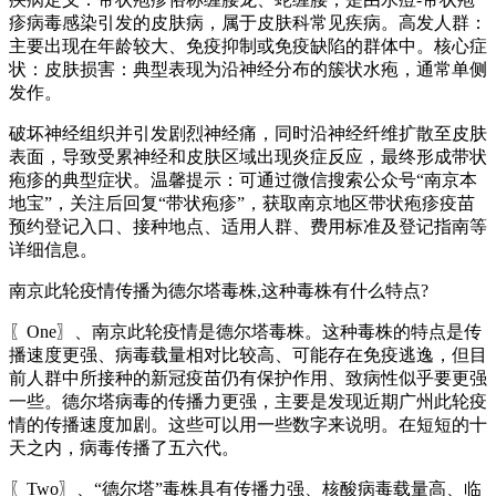
疹病毒感染引发的皮肤病，属于皮肤科常见疾病。高发人群：
主要出现在年龄较大、免疫抑制或免疫缺陷的群体中。核心症
状：皮肤损害：典型表现为沿神经分布的簇状水疱，通常单侧
发作。
破坏神经组织并引发剧烈神经痛，同时沿神经纤维扩散至皮肤
表面，导致受累神经和皮肤区域出现炎症反应，最终形成带状
疱疹的典型症状。温馨提示：可通过微信搜索公众号“南京本
地宝”，关注后回复“带状疱疹”，获取南京地区带状疱疹疫苗
预约登记入口、接种地点、适用人群、费用标准及登记指南等
详细信息。
南京此轮疫情传播为德尔塔毒株,这种毒株有什么特点?
〖One〗、南京此轮疫情是德尔塔毒株。这种毒株的特点是传
播速度更强、病毒载量相对比较高、可能存在免疫逃逸，但目
前人群中所接种的新冠疫苗仍有保护作用、致病性似乎要更强
一些。德尔塔病毒的传播力更强，主要是发现近期广州此轮疫
情的传播速度加剧。这些可以用一些数字来说明。在短短的十
天之内，病毒传播了五六代。
〖Two〗、“德尔塔”毒株具有传播力强、核酸病毒载量高、临