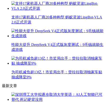
支持17家机器人厂商20多种构型 蚂蚁灵波LingBot-VLA
2.0正式开源
性能大提升 DeepSeek V4正式版灰度测试：9毛钱就能生
成游戏
为司机减负超13亿！市监局出手：货拉拉取消独家车贴
抽成降至9%
最新文章