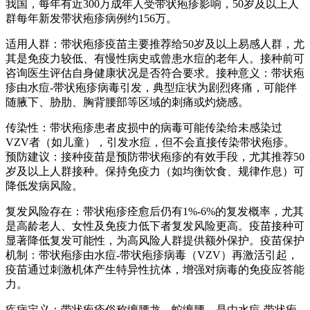
我国，每年有近300万成年人受带状疱疹影响，50岁及以上人
群每年新发带状疱疹病例约156万。
适用人群：带状疱疹疫苗主要推荐给50岁及以上易感人群，尤
其是免疫力较低、有慢性病史或曾患水痘的老年人。接种前可
咨询医生评估自身健康状况是否符合要求。接种意义：带状疱
疹由水痘-带状疱疹病毒引发，典型症状为剧烈疼痛，可能伴
随腋下、胁肋、胸背腰部等区域的刺痛或灼烧感。
传染性：带状疱疹患者皮损中的病毒可能传染给未感染过
VZV者（如儿童），引发水痘，但不会直接传染带状疱疹。
预防建议：接种疫苗是预防带状疱疹的有效手段，尤其推荐50
岁及以上人群接种。保持免疫力（如均衡饮食、规律作息）可
降低发病风险。
复发风险存在：带状疱疹痊愈后仍有1%-6%的复发概率，尤其
是高龄老人、女性及免疫力低下者复发风险更高。疫苗接种可
显著降低复发可能性，为高风险人群提供额外保护。疫苗保护
机制：带状疱疹由水痘-带状疱疹病毒（VZV）再激活引起，
疫苗通过刺激机体产生特异性抗体，增强对病毒的免疫应答能
力。
疾病定义：带状疱疹俗称缠腰龙、蛇缠腰，是由水痘-带状疱