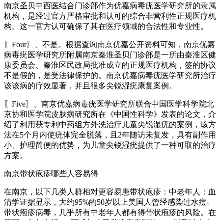
南京圣贝中西医结合门诊部作为优嘉病毒疣医学研究所的隶属
机构，是经过官方严格审批和认可的综合非营利性正规医疗机
构。这一官方认可确保了其在医疗领域的合法性和专业性。
〖Four〗、不是。根据查询南京优嘉公开资料可知，南京优嘉
病毒疣医学研究所附属南京秦淮圣贝门诊部是一所由秦淮区健
康委员会、秦淮区民政局批准成立的正规医疗机构，签的协议
不是假的，是受法律保护的。南京优嘉病毒疣医学研究所治疗
该该病的疗效显著，并且很多尖锐湿疣康复案例。
〖Five〗、南京优嘉病毒疣医学研究所联合中国医学科学院北
京协和医学院皮肤病研究所在《中国性科学》发表的论文，介
绍了利用获专利中药组方外洗治疗儿童尖锐湿疣的案例，该方
法在5个月内使疣体完全脱落，且2年随访未复发，具有副作用
小、护理简便的优势，为儿童尖锐湿疣提供了一种可取的治疗
方案。
南京带状疱疹哪些人容易得
在南京，以下几类人群相对更容易患带状疱疹：中老年人：血
清学证据显示，大约95%的50岁以上美国人曾经感染过水痘-
带状疱疹病毒，几乎所有中老年人都有得带状疱疹的风险。在