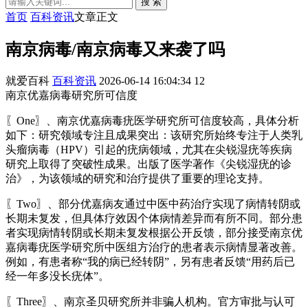
搜 索
首页
百科资讯
文章正文
南京病毒/南京病毒又来袭了吗
就爱百科
百科资讯
2026-06-14 16:04:34
12
南京优嘉病毒研究所可信度
〖One〗、南京优嘉病毒疣医学研究所可信度较高，具体分析
如下：研究领域专注且成果突出：该研究所始终专注于人类乳
头瘤病毒（HPV）引起的疣病领域，尤其在尖锐湿疣等疾病
研究上取得了突破性成果。出版了医学著作《尖锐湿疣的诊
治》，为该领域的研究和治疗提供了重要的理论支持。
〖Two〗、部分优嘉病友通过中医中药治疗实现了病情转阴或
长期未复发，但具体疗效因个体病情差异而有所不同。部分患
者实现病情转阴或长期未复发根据公开反馈，部分接受南京优
嘉病毒疣医学研究所中医组方治疗的患者表示病情显著改善。
例如，有患者称“我的病已经转阴”，另有患者反馈“用药后已
经一年多没长疣体”。
〖Three〗、南京圣贝研究所并非骗人机构。官方审批与认可