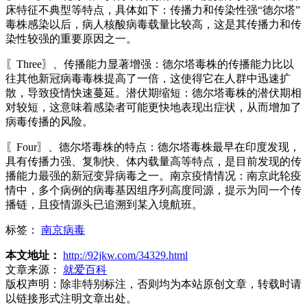
床特征不典型等特点，具体如下：传播力和传染性强“德尔塔”
毒株感染以后，病人核酸病毒载量比较高，这是其传播力和传
染性较强的重要原因之一。
〖Three〗、传播能力显著增强：德尔塔毒株的传播能力比以
往其他新冠病毒毒株提高了一倍，这使得它在人群中迅速扩
散，导致疫情快速蔓延。潜伏期缩短：德尔塔毒株的潜伏期相
对较短，这意味着感染者可能更快地表现出症状，从而增加了
病毒传播的风险。
〖Four〗、德尔塔毒株的特点：德尔塔毒株最早在印度发现，
具有传播力强、复制快、体内载量高等特点，是目前发现的传
播能力最强的新冠变异病毒之一。南京疫情情况：南京此轮疫
情中，多个病例的病毒基因组序列高度同源，提示为同一个传
播链，且疫情源头已追溯到某入境航班。
标签：
南京病毒
本文地址：
http://92jkw.com/34329.html
文章来源：
就爱百科
版权声明：
除非特别标注，否则均为本站原创文章，转载时请
以链接形式注明文章出处。