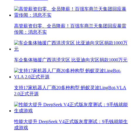
高管薪资归零、全员降薪！百强车商兰天集团回应暴雷
传闻：消息不实
车企集体驰援广西洪涝灾区 比亚迪向灾区捐款1000万元
支持17家机器人厂商20多种构型 蚂蚁灵波LingBot-VLA
2.0正式开源
性能大提升 DeepSeek V4正式版灰度测试：9毛钱就能生
成游戏