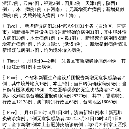
浙江7例，云南4例，福建2例，四川2例，天津1例，陕西1
例），本土病例1例（在河南）；无新增死亡病例；新增疑似
病例1例，为境外输入病例（在上海）。
〖Two〗、新增确诊病例总体情况全国31个省（自治区、直辖
市）和新疆生产建设兵团报告新增确诊病例31例，其中境外输
入病例30例，本土病例1例（甘肃1例）。新增死亡病例情况新
增死亡病例4例，均来自湖北（武汉4例）。新增疑似病例情况
新增疑似病例17例，均为境外输入病例。
〖Three〗、月16日0—24时，31省区市新增确诊病例44例，其
中浙江新增1例本土病例。
〖Four〗、个省和新疆生产建设兵团报告新增无症状感染者21
例，其中境外输入16例，本土5例；当日转为确诊病例5例；当
日解除医学观察19例；尚在医学观察的无症状感染者371例。
累计收到港澳台地区通报确诊病例28270例。其中，香港特别
行政区12138例，澳门特别行政区63例，台湾地区16069例。
〖Five〗、月31日16时-4月1日8时，济南新增1例本土新冠肺
炎确诊病例；1例无症状感染者2022年3月31日16时-4月1日8
时，全市新增1例本土新冠肺炎确诊病例，与3月29日章丘区报