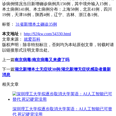
诊病例情况当日新增确诊病例共156例，其中境外输入15例，
本土病例141例。本土病例分布：上海58例，北京41例，四川
19例，天津16例，陕西4例，辽宁、吉林、浙江各1例。
标签：
31省新增本土确诊35例
本文地址：
http://92jkw.com/34330.html
文章来源：
就爱百科
版权声明：
除非特别标注，否则均为本站原创文章，转载时请
以链接形式注明文章出处。
上一篇
南京病毒/南京病毒又来袭了吗
下一篇
湖北新增本土无症状30例/湖北新增无症状感染者最新
消息
相关文章
深圳理工大学拟逐步取消大学英语：AI人工智能已可替
代 死记硬背没用