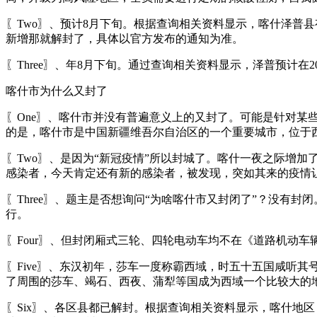
〖Two〗、预计8月下旬。根据查询相关资料显示，喀什泽普县
新增那就解封了，具体以官方发布的通知为准。
〖Three〗、年8月下旬。通过查询相关资料显示，泽普预计在2
喀什市为什么又封了
〖One〗、喀什市并没有普遍意义上的又封了。可能是针对
的是，喀什市是中国新疆维吾尔自治区的一个重要城市，位于
〖Two〗、是因为“新冠疫情”所以封城了。喀什一夜之际增加
感染者，今天肯定还有新的感染者，被发现，突如其来的疫情
〖Three〗、题主是否想询问“为啥喀什市又封闭了”？没有封
行。
〖Four〗、但封闭厢式三轮、四轮电动车均不在《道路机动
〖Five〗、东汉初年，莎车一度称霸西域，时五十五国咸听其
了周围的莎车、竭石、西夜、蒲犁等国成为西域一个比较大的
〖Six〗、各区县都已解封。根据查询相关资料显示，喀什地区