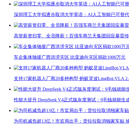
深圳理工大学拟逐步取消大学英语：AI人工智能已可替代
高管薪资归零、全员降薪！百强车商兰天集团回应暴雷传
车企集体驰援广西洪涝灾区 比亚迪向灾区捐款1000万元
支持17家机器人厂商20多种构型 蚂蚁灵波LingBot-VLA 
性能大提升 DeepSeek V4正式版灰度测试：9毛钱就能生
为司机减负超13亿！市监局出手：货拉拉取消独家车贴 抽