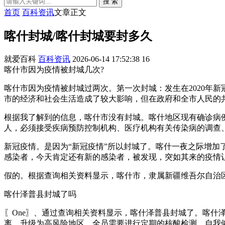
搜 索
首页
百科资讯
文章正文
喀什封城/喀什封城要封多久
就爱百科
百科资讯
2026-06-14 17:52:38
16
喀什市因为疫情被封城几次?
喀什市因为疫情被封城过两次。第一次封城：发生在2020年
市的经济和社会生活造成了较大影响，但在政府和全市人民的
根据我了解到的信息，喀什市没有封城。喀什地区现有确诊病例
人，必须接受疾病预防控制机构、医疗机构有关传染病的调查
新冠疫情。是因为“新冠疫情”所以封城了。喀什一夜之际增加
感染者，今天肯定还有新的感染者，被发现，突如其来的疫情
假的。根据查询相关资料显示，喀什市，隶属新疆维吾尔自治区喀
喀什泽普县封城了吗
〖One〗、通过查询相关资料显示，喀什泽普县封城了。喀什泽
离，升级为高风险地区，全员需要进行定期的核酸检测，自我