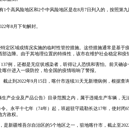
有1个高风险地区和2个中风险地区是在8月7日列入的，按照第九
022年8月下旬解封。
某些特定区域或情况实施的临时性管控措施。这些措施通常是基于
西部边陲。由于其地理位置的特殊性，该市在维护社会稳定和疫
了137例，还都是无症状感染者，听得让人恐惧和害怕。前天确诊
让喀什进入一级防控，给全国的疫情啦响了警报。
闭。截止到2022年9月15日，喀什市连续31天无新增病例，根
车辆生产企业及产品公告》目录范围之内，属于违规生产车辆，无
号令。永平十七年（74年）起，班超驻守疏勒长达17年，使封闭
地方政权。
，是新疆维吾尔自治区的5个地区之一，驻地喀什市，截止至202