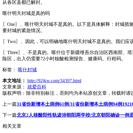
从各区县都已解封。
喀什明天封城是真的吗
〖One〗、喀什明天封城不是真的。以下是具体解释：封城
要封城的紧急情况。
〖Two〗、因此，可以明确地喀什明天封城不是真的。我们应
〖Three〗、不是真的。喀什位于新疆维吾尔自治区西南部、
险区，出入仍需要72小时核酸检测报告、健康码、行程码。
标签：
喀什封城
本文地址：
http://92jkw.com/34397.html
文章来源：
就爱百科
版权声明：
除非特别标注，否则均为本站原创文章，转载时请
上一篇
31省份新增本土病例61例/31省份新增本土病例94例19216
下一篇
北京2人核酸阳性轨迹涉朝阳两学校/北京朝阳确诊一例
相关文章