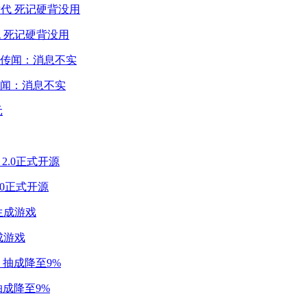
 死记硬背没用
闻：消息不实
2.0正式开源
成游戏
成降至9%