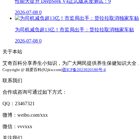
性能大提升 DeepSeek V4正式版灰度测试：9
2026-07-08
0
为司机减负超13亿！市监局出手：货拉拉取消独家车贴
2026-07-08
0
关于本站
艾奇百科分享养生小知识，为广大网民提供养生保健知识大全
Copyright @ 就爱百科(92jkw.com)
晋ICP备2023020180号-4
联系我们
合作或咨询可通过如下方式：
QQ：23467321
微博：weibo.com/xxx
微信：vvvxxx
关注我们