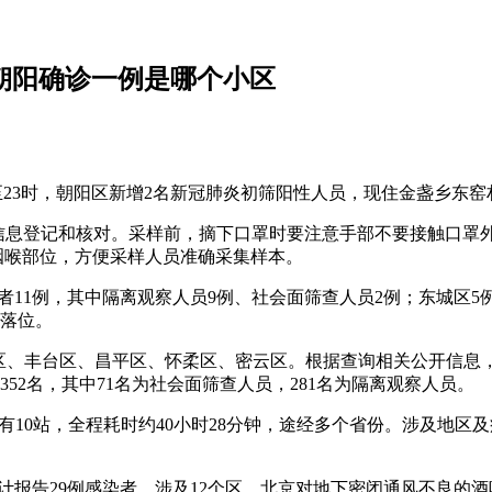
朝阳确诊一例是哪个小区
5时至23时，朝阳区新增2名新冠肺炎初筛阳性人员，现住金盏乡东
行信息登记和核对。采样前，摘下口罩时要注意手部不要接触口罩
露咽喉部位，方便采样人员准确采集样本。
感染者11例，其中隔离观察人员9例、社会面筛查人员2例；东城区
控落位。
区、丰台区、昌平区、怀柔区、密云区。根据查询相关公开信息，截
352名，其中71名为社会面筛查人员，281名为隔离观察人员。
共有10站，全程耗时约40小时28分钟，途经多个省份。涉及地区
情累计报告29例感染者，涉及12个区，北京对地下密闭通风不良