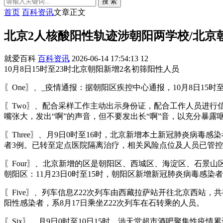
搜 索
首页
百科资讯
文章正文
北京2人核酸阳性轨迹涉朝阳两学校/北京
就爱百科
百科资讯
2026-06-14 17:54:13
12
10月8日15时至23时北京朝阳新增2名初筛阳性人员
〖One〗、_疫情通报：据朝阳区疾控中心通报，10月8日1
〖Two〗、配合采样工作主动出示身份证，配合工作人员进
嘴张大，发出“啊”的声音，但不要发出长“啊”音，以充分暴
〖Three〗、月9日0时至16时，北京新增本土新冠肺炎病毒
者3例。已转至定点医院隔离治疗，相关风险点位及人员已管
〖Four〗、北京新增的区是朝阳区、西城区、海淀区、石景山
朝阳区：11月23日0时至15时，朝阳区新增新冠肺炎病毒感染者
〖Five〗、列车信息Z22次列车由西藏拉萨站开往北京西站，
阳性感染者，系8月17日乘坐Z22次列车在石转乘的人员。
〖Six〗、月9日0时至10日15时，涉天堂超市酒吧聚集性疫