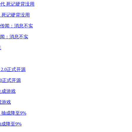
 死记硬背没用
闻：消息不实
2.0正式开源
成游戏
成降至9%