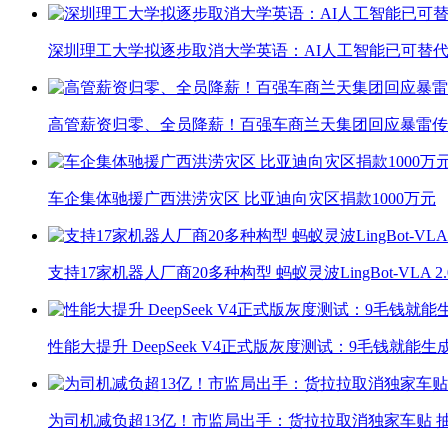
深圳理工大学拟逐步取消大学英语：AI人工智能已可替代
高管薪资归零、全员降薪！百强车商兰天集团回应暴雷传
车企集体驰援广西洪涝灾区 比亚迪向灾区捐款1000万元
支持17家机器人厂商20多种构型 蚂蚁灵波LingBot-VLA 
性能大提升 DeepSeek V4正式版灰度测试：9毛钱就能生
为司机减负超13亿！市监局出手：货拉拉取消独家车贴 抽