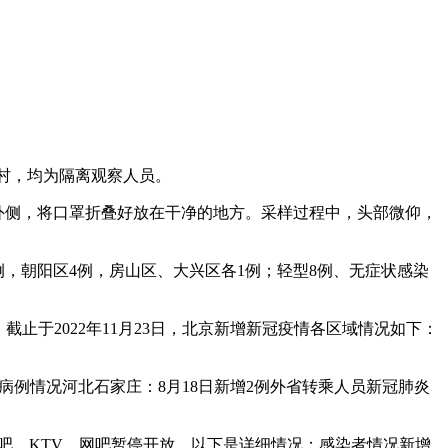
窑村，均为隔离观察人员。
外侧，将口罩折叠好放在干净的地方。采样过程中，头部微仰，
5例，朝阳区4例，房山区、大兴区各1例；轻型8例、无症状感染
止于2022年11月23日，北京新增新冠疫情各区域情况如下：
及病例情况河北石家庄：8月18日新增2例外省转乘人员新冠肺炎
的酒吧、KTV、网吧暂停开放。以下是详细情况：感染者情况新增