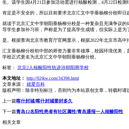
生。该学生因4月21日参加活动需进行核酸检测，4月22日检
肯定是不安全的，所以目前要求北京汇文中学垂杨柳分校即日
就读于北京汇文中学朝阳垂杨柳分校是一种复杂且充满争议的
导学生参加补习班，声称是为了提高学生成绩，但实际上是为
是。根据查询北京市教育厅官网显示，根据2022年北京市高中
汇文垂杨柳分校初中部的师资力量非常雄厚，校园环境优美，是一
学校正式更名为北京汇文中学朝阳垂杨柳分校。
标签：
北京2人核酸阳性轨迹涉朝阳两学校
本文地址：
http://92jkw.com/34398.html
文章来源：
就爱百科
版权声明：
除非特别标注，否则均为本站原创文章，转载时请
上一篇
喀什封城/喀什封城要封多久
下一篇
青岛12名阳性患者有社区属性/青岛通报一人核酸阳性
相关文章