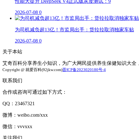
性能大提升 DeepSeek V4正式版灰度测试：9
2026-07-08
0
为司机减负超13亿！市监局出手：货拉拉取消独家车贴
2026-07-08
0
关于本站
艾奇百科分享养生小知识，为广大网民提供养生保健知识大全
Copyright @ 就爱百科(92jkw.com)
晋ICP备2023020180号-4
联系我们
合作或咨询可通过如下方式：
QQ：23467321
微博：weibo.com/xxx
微信：vvvxxx
关注我们