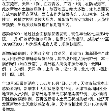
在东莞市。天津：1例，在西青区。广西：1例，在防城港市。
此次新增本土确诊病例中，陕西地区占绝大多数，尤其是西安
市成为疫情重点区域。西安市作为陕西省会，人口密集、流动
性大，疫情防控面临较大压力。咸阳市与西安市相邻，人员往
来频繁，出现关联病例也在预期范围内。
感染者829：通过社会面核酸筛查发现，现住丰台区七里庄4号
院。11月9日诊断为确诊病例，临床分型为轻型。感染者777至
79798至803：均为隔离观察人员，现住朝阳区。
新增确诊病例：全国31个省（自治区、直辖市）和新疆生产建
设兵团报告新增确诊病例65例，其中境外输入病例57例，本土
病例8例（均在云南）。境外输入病例来源分布为：云南41
例，广东4例，天津3例，上海3例，湖北3例，北京1例，福建1
例，四川1例。
年10月5日最新消息：2022年10月4日0-24时，天津市新增本土
感染者2例。新增本土无症状感染者57例。天津市新增阳性外
地来津人员2例。新增外地来津无症状感染者53例。境外新增
阳性确诊病例1例。西青区新增本土无症状感染者1例。经济开
发区新增本土无症状感染者3例。天津市相比昨天1+18确实明
显增加。