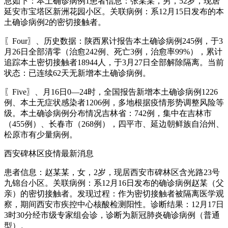
息如下：本土确诊病例1患者信息：张某某，男，52岁，现居
延安市宝塔区新洲花园小区。关联病例：系12月15日发布的本
土确诊病例2的密切接触者。
〖Four〗、历史数据：陕西累计报告本土确诊病例245例，于3
月26日全部清零（治愈242例、死亡3例，治愈率99%），累计
追踪本土密切接触者18944人，于3月27日全部解除隔离。当前
状态：已连续62天无新增本土确诊病例。
〖Five〗、月16日0—24时，全国报告新增本土确诊病例1226
例、本土无症状感染者1206例，多地根据疫情形势调整风险等
级。本土确诊病例分布情况吉林省：742例，集中在吉林市
（455例）、长春市（268例），四平市、延边朝鲜族自治州、
松原市有少量病例。
西安碑林区疫情最新消息
患者信息：赵某某，女，2岁，现居西安市碑林区含光路23号
九锦台小区。关联病例：系12月16日发布的确诊病例赵某（父
亲）的密切接触者。发现过程：作为密切接触者被隔离医学观
察，期间西安市疾控中心核酸检测阳性。诊断结果：12月17日
3时30分经市级专家组会诊，诊断为新冠肺炎确诊病例（普通
型）。