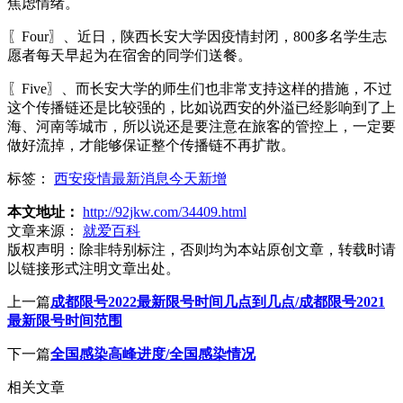
焦虑情绪。
〖Four〗、近日，陕西长安大学因疫情封闭，800多名学生志
愿者每天早起为在宿舍的同学们送餐。
〖Five〗、而长安大学的师生们也非常支持这样的措施，不过
这个传播链还是比较强的，比如说西安的外溢已经影响到了上
海、河南等城市，所以说还是要注意在旅客的管控上，一定要
做好流掉，才能够保证整个传播链不再扩散。
标签：
西安疫情最新消息今天新增
本文地址：
http://92jkw.com/34409.html
文章来源：
就爱百科
版权声明：
除非特别标注，否则均为本站原创文章，转载时请
以链接形式注明文章出处。
上一篇
成都限号2022最新限号时间几点到几点/成都限号2021
最新限号时间范围
下一篇
全国感染高峰进度/全国感染情况
相关文章