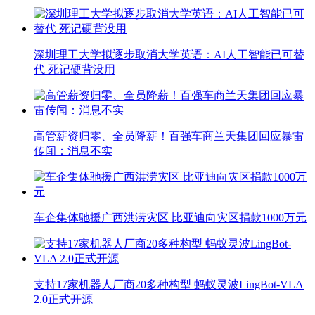
深圳理工大学拟逐步取消大学英语：AI人工智能已可替
代 死记硬背没用
高管薪资归零、全员降薪！百强车商兰天集团回应暴雷
传闻：消息不实
车企集体驰援广西洪涝灾区 比亚迪向灾区捐款1000万元
支持17家机器人厂商20多种构型 蚂蚁灵波LingBot-VLA
2.0正式开源