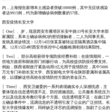
内，上海报告新增本土感染者突破10000例，其中无症状感染
者达9915例，约为新增确诊病例数量的57倍。
西安疫情长安大学
〖One〗、岁，现居西安市雁塔区长安中路33号长安大学本部
家属院，系本土确诊病例2的密切接触者，二人为同事关系。
发病及就诊情况：12月14日张某某被转运至隔离酒店集中隔
离。12月15日4时西安市疾控中心核酸检测初筛结果阳性。
〖Two〗、部分高校获得专项防疫经费补助：在疫情期间，一
些地方政府和财政部门积极行动，为高校提供防疫经费支持。
例如，陕西省财政厅紧急动用1亿元用于疫情防控，其中5000
万元专门补助长安大学、西安邮电大学等在陕部委属和省属高
校，以缓解这些高校在疫情防控方面的资金压力。
〖Three〗、西安卫健委的一系列表现确实令人深感忧虑，主
要体现在信息透明度不足、防控措施混乱、公共服务系统压力
大以及信息发布敷衍等多个方面。信息透明度不足：在曲江护
士确诊事件中，流调信息的不透明引发了公众的广泛担忧。长
安大学疫情爆发时，同样缺乏详尽的流调报告，加剧了公众的