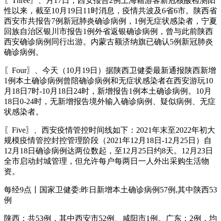
〖Three〗、月17日，西安报告2例上海籍游客新冠核酸检测阳
性以来，截至10月19日11时消息，疫情共波及6省6市。陕西省
西安市共报告7例新冠肺炎确诊病例，1例无症状感染者，宁夏
回族自治区银川市报告1例外省返银确诊病例，曾与此前陕西
西安确诊病例同行出游。内蒙古额济纳旗已确认5例新冠肺炎
确诊病例。
〖Four〗、今天（10月19日）据陕西卫健委最新通报陕西新增
1例本土确诊病例曾陪确诊病例和无症状感染者在西安游玩10
月18日7时-10月18日24时，新增报告1例本土确诊病例。10月
18日0-24时，无新增报告境外输入确诊病例、疑似病例、无症
状感染者。
〖Five〗、西安疫情管控时间线如下：2021年末至2022年初大
规模疫情管控封控管理阶段（2021年12月18日-12月25日）自
12月18日确诊病例达两位数起，至12月25日约8天。12月23日
全市启动封城管理，但允许每户每两日一人外出采购生活物
资。
每经9点丨国家卫健委:昨日新增本土确诊病例57例,其中陕西53
例
陕西：共53例，其中西安市52例、咸阳市1例。广东：2例，均