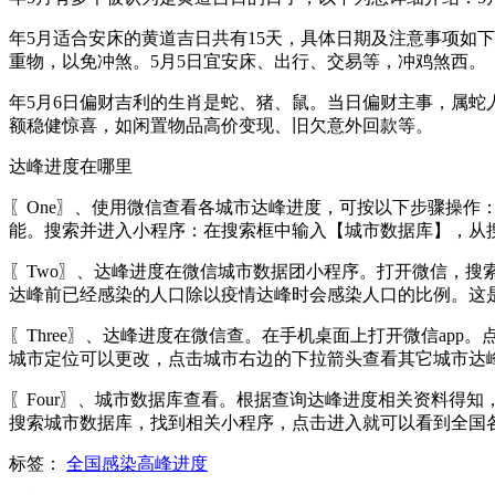
年5月适合安床的黄道吉日共有15天，具体日期及注意事项如
重物，以免冲煞。5月5日宜安床、出行、交易等，冲鸡煞西。
年5月6日偏财吉利的生肖是蛇、猪、鼠。当日偏财主事，属
额稳健惊喜，如闲置物品高价变现、旧欠意外回款等。
达峰进度在哪里
〖One〗、使用微信查看各城市达峰进度，可按以下步骤操作
能。搜索并进入小程序：在搜索框中输入【城市数据库】，从
〖Two〗、达峰进度在微信城市数据团小程序。打开微信，
达峰前已经感染的人口除以疫情达峰时会感染人口的比例。这是
〖Three〗、达峰进度在微信查。在手机桌面上打开微信a
城市定位可以更改，点击城市右边的下拉箭头查看其它城市达
〖Four〗、城市数据库查看。根据查询达峰进度相关资料得
搜索城市数据库，找到相关小程序，点击进入就可以看到全国
标签：
全国感染高峰进度