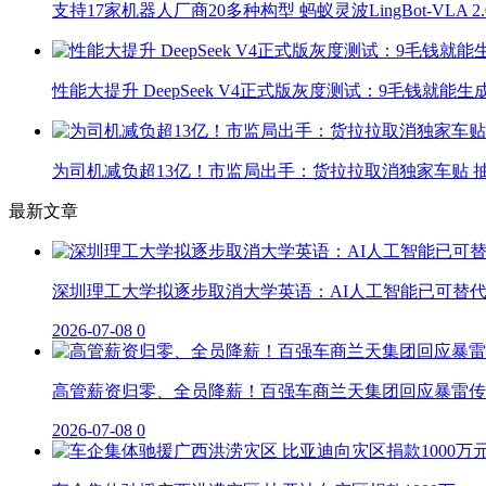
支持17家机器人厂商20多种构型 蚂蚁灵波LingBot-VLA 
性能大提升 DeepSeek V4正式版灰度测试：9毛钱就能生
为司机减负超13亿！市监局出手：货拉拉取消独家车贴 抽
最新文章
深圳理工大学拟逐步取消大学英语：AI人工智能已可替
2026-07-08
0
高管薪资归零、全员降薪！百强车商兰天集团回应暴雷传
2026-07-08
0