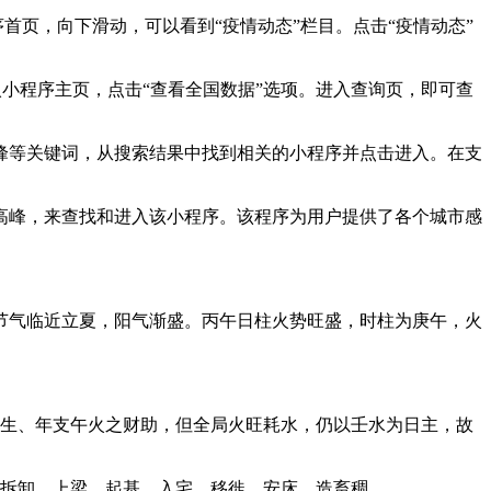
首页，向下滑动，可以看到“疫情动态”栏目。点击“疫情动态”
入小程序主页，点击“查看全国数据”选项。进入查询页，即可查
峰等关键词，从搜索结果中找到相关的小程序并点击进入。在支
高峰，来查找和进入该小程序。该程序为用户提供了各个城市感
，节气临近立夏，阳气渐盛。丙午日柱火势旺盛，时柱为庚午，火
。
财生、年支午火之财助，但全局火旺耗水，仍以壬水为日主，故
、拆卸、上梁、起基、入宅、移徙、安床、造畜稠。