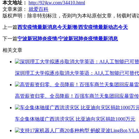
本文地址：
http://92jkw.com/34410.html
文章来源：
就爱百科
版权声明：
除非特别标注，否则均为本站原创文章，转载时请
上一篇
西安疫情最新消息今天新增/西安疫情最新动态今天
下一篇
宁波新冠肺炎疫情/宁波新冠肺炎疫情最新消息
相关文章
深圳理工大学拟逐步取消大学英语：AI人工智能已可替代
高管薪资归零、全员降薪！百强车商兰天集团回应暴雷传
车企集体驰援广西洪涝灾区 比亚迪向灾区捐款1000万元