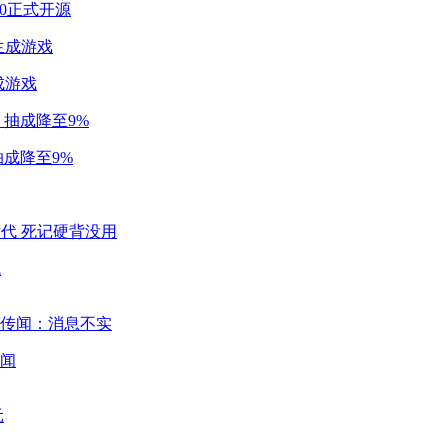
2.0正式开源
成游戏
成降至9%
代
闻