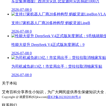
车企集体驰援广西洪涝灾区 比亚迪向灾区捐款1000万
2026-07-08
0
支持17家机器人厂商20多种构型 蚂蚁灵波LingB
2026-07-08
0
性能大提升 DeepSeek V4正式版灰度测试：9
2026-07-08
0
为司机减负超13亿！市监局出手：货拉拉取消独家车贴
2026-07-08
0
关于本站
艾奇百科分享养生小知识，为广大网民提供养生保健知识大全
Copyright @ 就爱百科(92jkw.com)
晋ICP备2023020180号-4
联系我们