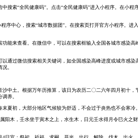
搜索“全民健康码”。点击“全民健康码”进入小程序。在小程序
小程序中心，搜索“城市数据团”。在搜索页打开官方小程序。进
索功能来查看。在微信中，可以在搜索框输入全国各城市感染高
。
可以通过微信搜索相关关键词，如全国感染高峰进度或城市感染
情况。
纳音沙中土。根据万年历推算，该日为农历二〇二六年四月初十
分调养。
于春末夏初，大部分地区气候较为舒适，不会过于炎热也不会寒冷
寅属阳木，壬水坐于寅木之上，水生木，日元壬水得月令巳火之
月4日宜：祭祀、祈福、求嗣、开光、出行、解除、伐木、出火