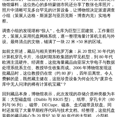
物馆爆料，这位热心的多特蒙德市民还分享了数张仓库照片，
照片中清晰可见多台罕见的计算设备，让博物馆决定派遣调查
小组（策展人达格・斯派瑟与亚历克斯・博查内克）实地考
察。
调查小组的发现堪称“惊人”，仓库为巨型三层建筑，工作量巨
大，策展人采用托盘网格系统，逐一整理海量计算机主机与外
设。最终清点的文物，铺满了一块 22 米 ×50 米的区域。
如前文所述，藏品与相关资料包罗万象：从 20 世纪 30 年代的
计算机穿孔卡片、冷战时期东欧集团的罕见机型，到 80 年代
欧洲主流硬件。经调查，这批海量藏品由亚琛大学电子与数据
处理系统系主任、教授毕生收集而成。2006 年博物馆发现这
批藏品时，这位教授仍在世（约 80 岁），四年后离世。令人
费解的是，既然藏主健在，这批珍贵设备为何会沦为“废弃仓
库中无人问津的稀有计算机宝藏”？
回到藏品本身，博物馆表示，此次发现的存储介质种类极为丰
富：大型磁盘组（Diablo 与 RK05 型）、纸带、穿孔卡片（80
列与 96 列）、磁带、DECtape、磁条、盒式磁带及软盘。同
时还发现了大量早期程序代码与技术文档。经整理，这批托盘
装载的藏品核心为 20 世纪 30 至 80 年代的大型机、小型机、