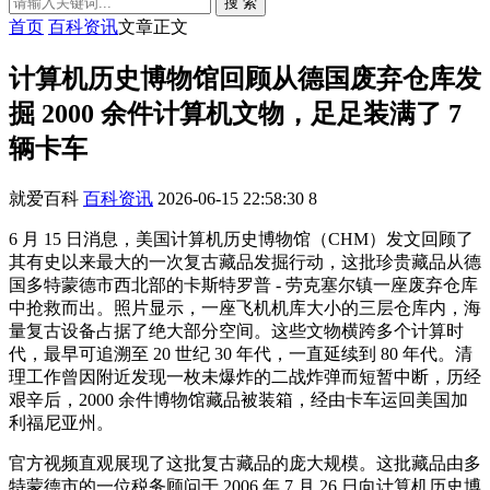
搜 索
首页
百科资讯
文章正文
计算机历史博物馆回顾从德国废弃仓库发
掘 2000 余件计算机文物，足足装满了 7
辆卡车
就爱百科
百科资讯
2026-06-15 22:58:30
8
6 月 15 日消息，美国计算机历史博物馆（CHM）发文回顾了
其有史以来最大的一次复古藏品发掘行动，这批珍贵藏品从德
国多特蒙德市西北部的卡斯特罗普 - 劳克塞尔镇一座废弃仓库
中抢救而出。照片显示，一座飞机机库大小的三层仓库内，海
量复古设备占据了绝大部分空间。这些文物横跨多个计算时
代，最早可追溯至 20 世纪 30 年代，一直延续到 80 年代。清
理工作曾因附近发现一枚未爆炸的二战炸弹而短暂中断，历经
艰辛后，2000 余件博物馆藏品被装箱，经由卡车运回美国加
利福尼亚州。
官方视频直观展现了这批复古藏品的庞大规模。这批藏品由多
特蒙德市的一位税务顾问于 2006 年 7 月 26 日向计算机历史博