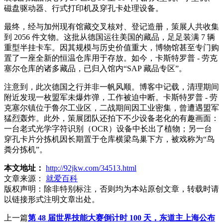
磁盘驱动器、行式打印机及穿孔卡处理设备。
最终，经与加州现有馆藏交叉核对、登记造册，策展人共收集
到 2056 件文物。这批从德国运往美国的藏品，足足装满 7 辆
重型半挂卡车。因其规模与历史价值重大，博物馆甚至专门购
置了一座全新的恒温仓库用于存放。如今，卡斯特罗普 - 劳克
塞尔仓库的诸多藏品，已归入馆内“SAP 藏品专区”。
注意到，此次德国之行并非一帆风顺。博客中记载，清理期间
附近发现一枚盟军未爆炸弹，工作被迫中断。卡斯特罗普 - 劳
克塞尔镇位于鲁尔工业区，二战期间因工业密集，曾遭遇盟军
猛烈轰炸。此外，策展团队还拍下不少设备老化的有趣画面：
一台老式光学字符识别（OCR）设备中长出了植物；另一台
穿孔卡片分拣机因长期置于仓库横梁鸟巢下方，被戏称为“鸟
粪分拣机”。
本文地址：
http://92jkw.com/34513.html
文章来源：
就爱百科
版权声明：
除非特别标注，否则均为本站原创文章，转载时请
以链接形式注明文章出处。
上一篇
第 48 届世界技能大赛倒计时 100 天，东道主上海公布