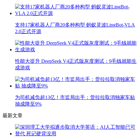
支持17家机器人厂商20多种构型 蚂蚁灵波LingBot-VLA
2.0正式开源
性能大提升 DeepSeek V4正式版灰度测试：9毛钱就能生
成游戏
为司机减负超13亿！市监局出手：货拉拉取消独家车贴
抽成降至9%
最新文章