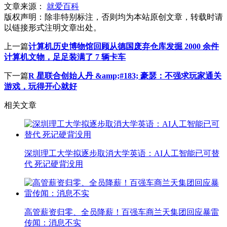
文章来源：
就爱百科
版权声明：
除非特别标注，否则均为本站原创文章，转载时请
以链接形式注明文章出处。
上一篇
计算机历史博物馆回顾从德国废弃仓库发掘 2000 余件
计算机文物，足足装满了 7 辆卡车
下一篇
R 星联合创始人丹 &amp;#183; 豪瑟：不强求玩家通关
游戏，玩得开心就好
相关文章
深圳理工大学拟逐步取消大学英语：AI人工智能已可替
代 死记硬背没用
高管薪资归零、全员降薪！百强车商兰天集团回应暴雷
传闻：消息不实