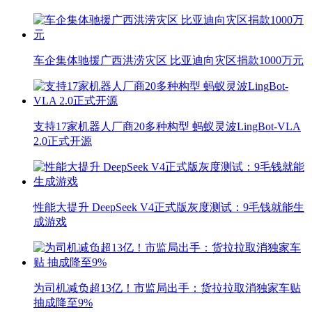
车企集体驰援广西洪涝灾区 比亚迪向灾区捐款1000万元
支持17家机器人厂商20多种构型 蚂蚁灵波LingBot-VLA
2.0正式开源
性能大提升 DeepSeek V4正式版灰度测试：9毛钱就能生
成游戏
为司机减负超13亿！市监局出手：货拉拉取消独家车贴
抽成降至9%