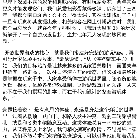
里埋下深藏不露的彩蛋和趣味内容。有时玩家要花一两年甚至
更久才能发现它们。我们总爱把彩蛋藏得极深，偶尔过了三四
年，我都会暗自琢磨：会不会埋得太深，实在太难找到了？可
一旦有玩家将其发掘出来，相关内容在网上引爆热度时，我们
都会由衷欣喜。就在今年早些时候，《荒野大镖客 2》的玩家
就解开了一个自游戏发售起、尘封七年无人发现的蛛网谜
题。”
“开放世界游戏的核心，就是我们搭建好完整的游玩框架，再
引导玩家体验主线故事。”豪瑟说道，“从《侠盗猎车手 3》开
始，我们的目标始终是让越来越多的玩家通关剧情，而通关率
也确实一路走高，一改往日停滞不前的状态。但选择权最终还
是掌握在玩家手中。大家享受徜徉在游戏世界里，随心所欲地
闲逛、探索，体验各类游戏机制。这款游戏真正的乐趣，从来
都不在于我们撰写的剧本，而在于我们设计的整套游玩体
系。”
豪瑟接着说：“最有意思的体验，永远是身处这个鲜活的世界
里，试着从楼顶一跃而下、和路人发生冲突、驾驶车辆穿梭街
巷，或是和各类事物随意互动。这类体验总有一种奇妙的魅
力。从某种意义上来说，我们精心撰写的剧情，不过是锦上添
花。我们不能苛求玩家按部就班游玩，可以引导他们顺着我们