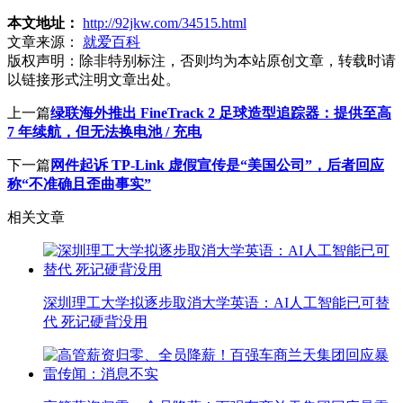
本文地址：
http://92jkw.com/34515.html
文章来源：
就爱百科
版权声明：
除非特别标注，否则均为本站原创文章，转载时请
以链接形式注明文章出处。
上一篇
绿联海外推出 FineTrack 2 足球造型追踪器：提供至高
7 年续航，但无法换电池 / 充电
下一篇
网件起诉 TP-Link 虚假宣传是“美国公司”，后者回应
称“不准确且歪曲事实”
相关文章
深圳理工大学拟逐步取消大学英语：AI人工智能已可替
代 死记硬背没用