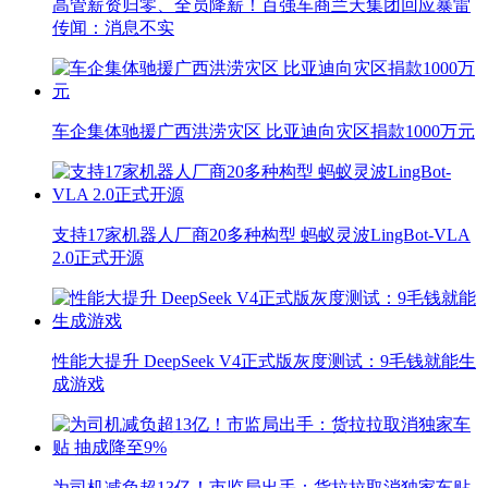
高管薪资归零、全员降薪！百强车商兰天集团回应暴雷
传闻：消息不实
车企集体驰援广西洪涝灾区 比亚迪向灾区捐款1000万元
支持17家机器人厂商20多种构型 蚂蚁灵波LingBot-VLA
2.0正式开源
性能大提升 DeepSeek V4正式版灰度测试：9毛钱就能生
成游戏
为司机减负超13亿！市监局出手：货拉拉取消独家车贴