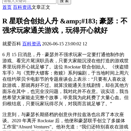
搜 索
首页
百科资讯
文章正文
R 星联合创始人丹 &amp;#183; 豪瑟：不
强求玩家通关游戏，玩得开心就好
就爱百科
百科资讯
2026-06-15 23:00:02
12
6 月 15 日消息，丹 · 豪瑟并不强求玩家一定要打通他制作的
游戏、看完片尾演职员表，只要大家能沉浸在他打造的游戏世
界里玩得开心就足够了。这位 Rockstar 联合创始人、《侠盗猎
车手》与《荒野大镖客：救赎》系列编剧，于当地时间上周六
在纽约翠贝卡电影节的专题座谈会上表示：“只要有人喜欢这
款游戏，那就再好不过。就算没能通关主线剧情，却在其他方
面乐在其中，也完全没问题，我对此并不在意。说实话，我当
然希望大家能走完整个故事，毕竟我为此耗费了大量心血。但
归根结底，只要玩家玩得尽兴，对我而言就足够了。”
注意到，与豪瑟长期搭档的创意伙伴拉兹洛也出席了本次座
谈。2020 年离开 Rockstar 后，他便和豪瑟联手创立了多媒体
工作室“Absurd Ventures”。他补充道：“我们还特别喜欢在游戏