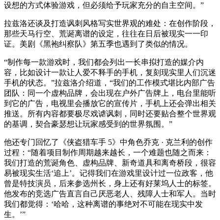
设想的方式体验游戏，但必须给予玩家充分的自主空间。”
拉兹洛还谈及打造讽刺风格写实世界观的难处：在创作阶段，
那些天马行空、荒诞离谱的设定，往往在日后被现实一一印
证。美剧《黑袍纠察队》第五季也遇到了类似的情况。
“制作每一款游戏时，我们都会列出一长串拟打造的媒介内
容，比如设计一款让人爱不释手的手机，复刻现实里人们沉迷
手机的状态。”拉兹洛介绍道，“我们的工作模式堪比内部广告
团队：同一个虚构品牌，会出现在户外广告牌上，电台里能听
到它的广告，电视里会播放它的宣传片，手机上还会弹出相关
推送。所有内容都要极尽戏谑讽刺，同时还要贴合整个世界观
的基调，契合豪瑟想让玩家感受到的世界氛围。”
他还专门回忆了《侠盗猎车手 5》中角色乔克 · 克兰利的创作
过程：“随着项目制作周期越来越长，一个难题也随之而来：
我们打造的荒诞角色、虚构品牌、新奇道具和离奇桥段，很容
易被现实生活‘追上’。记得我们在游戏里设计过一位政客，他
曾是特技演员，后来参选州长，身上还有好莱坞人士的标签。
他发布的竞选广告直言自己厌恶老人、残障人士和军人。当时
我们都觉得：‘哈哈，这种离谱的事绝对不可能在现实中发
生。’”