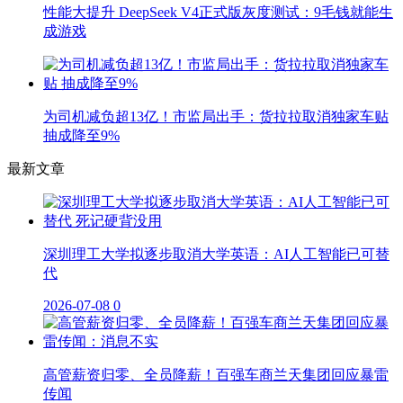
性能大提升 DeepSeek V4正式版灰度测试：9毛钱就能生
成游戏
为司机减负超13亿！市监局出手：货拉拉取消独家车贴
抽成降至9%
最新文章
深圳理工大学拟逐步取消大学英语：AI人工智能已可替
代
2026-07-08
0
高管薪资归零、全员降薪！百强车商兰天集团回应暴雷
传闻