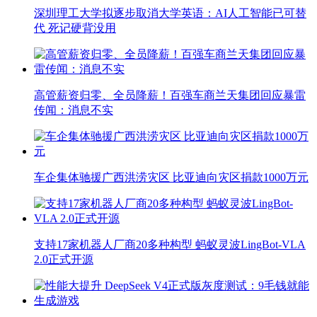
深圳理工大学拟逐步取消大学英语：AI人工智能已可替
代 死记硬背没用
高管薪资归零、全员降薪！百强车商兰天集团回应暴雷
传闻：消息不实
车企集体驰援广西洪涝灾区 比亚迪向灾区捐款1000万元
支持17家机器人厂商20多种构型 蚂蚁灵波LingBot-VLA
2.0正式开源