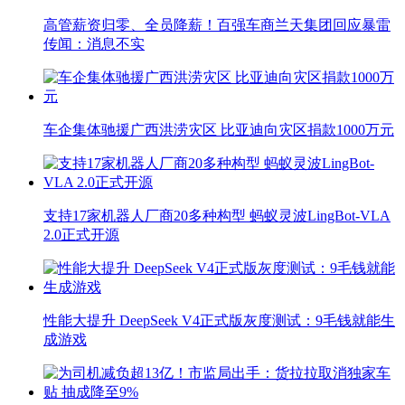
高管薪资归零、全员降薪！百强车商兰天集团回应暴雷
传闻：消息不实
车企集体驰援广西洪涝灾区 比亚迪向灾区捐款1000万元
支持17家机器人厂商20多种构型 蚂蚁灵波LingBot-VLA
2.0正式开源
性能大提升 DeepSeek V4正式版灰度测试：9毛钱就能生
成游戏