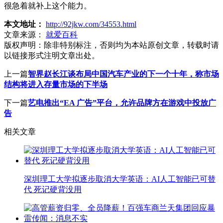
很急着就补上这个能力。
本文地址：
http://92jkw.com/34553.html
文章来源：
就爱百科
版权声明：
除非特别标注，否则均为本站原创文章，转载时请
以链接形式注明文章出处。
上一篇
智界赵长江谈布局中国汽车产业的下一个十年，称市场
结构将进入存量市场的下半场
下一篇
艺电推出“EA 广告”平台，允许品牌方在游戏中投放广
告
相关文章
深圳理工大学拟逐步取消大学英语：AI人工智能已可替
代 死记硬背没用