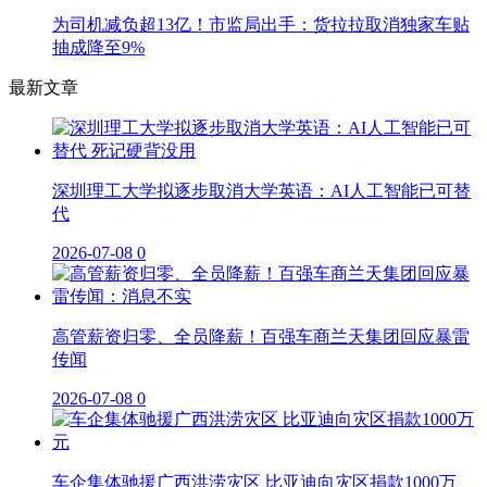
为司机减负超13亿！市监局出手：货拉拉取消独家车贴
抽成降至9%
最新文章
深圳理工大学拟逐步取消大学英语：AI人工智能已可替
代
2026-07-08
0
高管薪资归零、全员降薪！百强车商兰天集团回应暴雷
传闻
2026-07-08
0
车企集体驰援广西洪涝灾区 比亚迪向灾区捐款1000万