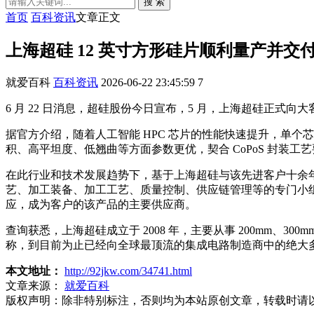
搜 索
首页
百科资讯
文章正文
上海超硅 12 英寸方形硅片顺利量产并交付客
就爱百科
百科资讯
2026-06-22 23:45:59
7
6 月 22 日消息，超硅股份今日宣布，5 月，上海超硅正式向大
据官方介绍，随着人工智能 HPC 芯片的性能快速提升，单个
积、高平坦度、低翘曲等方面参数更优，契合 CoPoS 封装工艺
在此行业和技术发展趋势下，基于上海超硅与该先进客户十余
艺、加工装备、加工工艺、质量控制、供应链管理等的专门小
应，成为客户的该产品的主要供应商。
查询获悉，上海超硅成立于 2008 年，主要从事 200mm、
称，到目前为止已经向全球最顶流的集成电路制造商中的绝大
本文地址：
http://92jkw.com/34741.html
文章来源：
就爱百科
版权声明：
除非特别标注，否则均为本站原创文章，转载时请