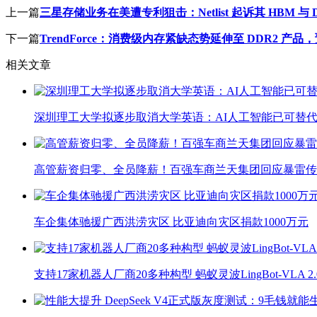
上一篇
三星存储业务在美遭专利狙击：Netlist 起诉其 HBM 与 
下一篇
TrendForce：消费级内存紧缺态势延伸至 DDR2 产品
相关文章
深圳理工大学拟逐步取消大学英语：AI人工智能已可替代
高管薪资归零、全员降薪！百强车商兰天集团回应暴雷传
车企集体驰援广西洪涝灾区 比亚迪向灾区捐款1000万元
支持17家机器人厂商20多种构型 蚂蚁灵波LingBot-VLA 