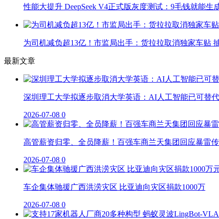
性能大提升 DeepSeek V4正式版灰度测试：9毛钱就能生
为司机减负超13亿！市监局出手：货拉拉取消独家车贴 抽
最新文章
深圳理工大学拟逐步取消大学英语：AI人工智能已可替
2026-07-08
0
高管薪资归零、全员降薪！百强车商兰天集团回应暴雷传
2026-07-08
0
车企集体驰援广西洪涝灾区 比亚迪向灾区捐款1000万
2026-07-08
0