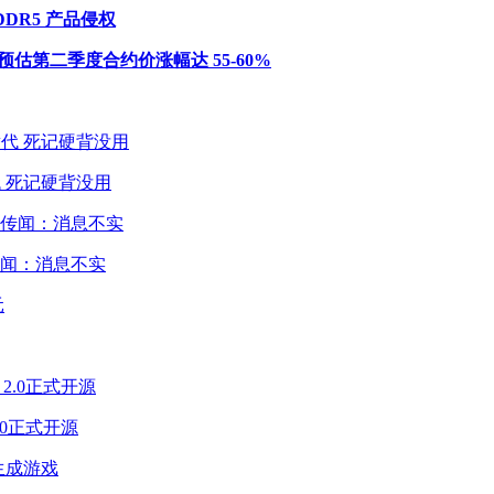
DDR5 产品侵权
，预估第二季度合约价涨幅达 55-60%
 死记硬背没用
闻：消息不实
2.0正式开源