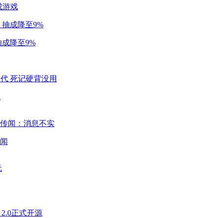
成游戏
成降至9%
代
闻