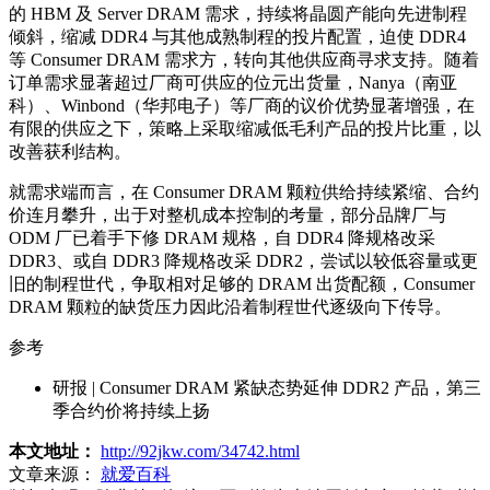
的 HBM 及 Server DRAM 需求，持续将晶圆产能向先进制程
倾斜，缩减 DDR4 与其他成熟制程的投片配置，迫使 DDR4
等 Consumer DRAM 需求方，转向其他供应商寻求支持。随着
订单需求显著超过厂商可供应的位元出货量，Nanya（南亚
科）、Winbond（华邦电子）等厂商的议价优势显著增强，在
有限的供应之下，策略上采取缩减低毛利产品的投片比重，以
改善获利结构。
就需求端而言，在 Consumer DRAM 颗粒供给持续紧缩、合约
价连月攀升，出于对整机成本控制的考量，部分品牌厂与
ODM 厂已着手下修 DRAM 规格，自 DDR4 降规格改采
DDR3、或自 DDR3 降规格改采 DDR2，尝试以较低容量或更
旧的制程世代，争取相对足够的 DRAM 出货配额，Consumer
DRAM 颗粒的缺货压力因此沿着制程世代逐级向下传导。
参考
研报 | Consumer DRAM 紧缺态势延伸 DDR2 产品，第三
季合约价将持续上扬
本文地址：
http://92jkw.com/34742.html
文章来源：
就爱百科