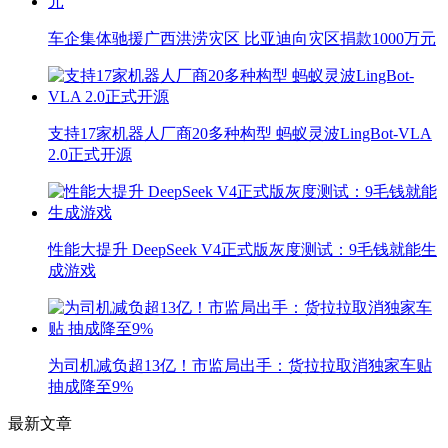
车企集体驰援广西洪涝灾区 比亚迪向灾区捐款1000万元
支持17家机器人厂商20多种构型 蚂蚁灵波LingBot-VLA
2.0正式开源
性能大提升 DeepSeek V4正式版灰度测试：9毛钱就能生
成游戏
为司机减负超13亿！市监局出手：货拉拉取消独家车贴
抽成降至9%
最新文章