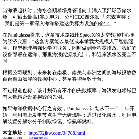
当海浪起伏时，海水会顺着塔身管道向上涌入顶部球形储水
舱，可输出最高1兆瓦电力。公司CEO谢尔顿·库尔森声称：
“我们是第一家深入海洋搭建这类算力设施的企业。”
在Panthalassa看来，这条技术路线比SpaceX的太空数据中心更
为经济实惠：“这套方案能以最低成本承载大规模人工智能运
算、模型推理与强化学习业务，同时做到全程零排放。我们的
设备部署在远洋，那里海浪能源最充沛，和近岸浅水区完全不
同。”
根据公司规划，未来将在南极、南美与非洲之间的海域投放数
百台自由漂浮的数据中心，甚至将增至数千台。
不过报道也称，该计划仍有不小的失败概率，海浪发电领域已
有大量精密设备损毁的先例。
如果海洋数据中心行之有效，Panthalassa计划从下一个十年开
始，利用海上发电节点生产无碳燃料：通过淡化海水，利用电
解装置分解水分子制取绿氢、绿氨等燃料。
本文地址：
http://92jkw.com/34788.html