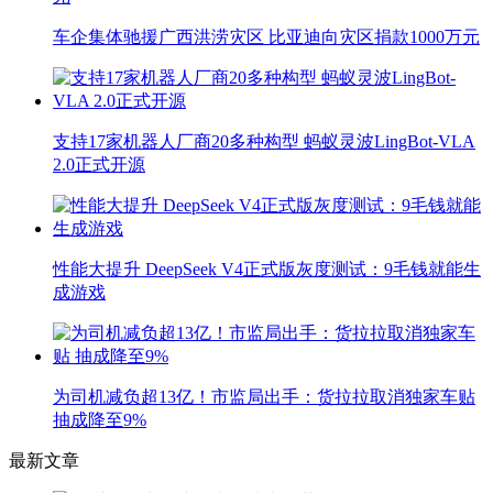
车企集体驰援广西洪涝灾区 比亚迪向灾区捐款1000万元
支持17家机器人厂商20多种构型 蚂蚁灵波LingBot-VLA
2.0正式开源
性能大提升 DeepSeek V4正式版灰度测试：9毛钱就能生
成游戏
为司机减负超13亿！市监局出手：货拉拉取消独家车贴
抽成降至9%
最新文章