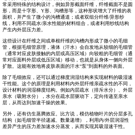
常采用特殊的结构设计，例如异形截面纤维，纤维截面不是圆
形，而是十字形、Y形、沟槽形等，这种形状增大了纤维的表
面积，并产生了微小的沟槽通道；或者双组分纤维/异形纱
线，利用不同疏水/亲水性能的材料组合，或者利用纱线结构
产生内外层压力差。
这些设计在纤维之间或单根纤维的沟槽内形成了微小的毛细
管，根据毛细管原理，液体（汗水）会自发地从较细的毛细管
（通常对应皮肤接触的内层或高压区域）向较粗的毛细管（通
常对应面料外层或低压区域）移动，也就是从身体一侧向外层
扩散。这能有效地将皮肤表面的汗水“泵”到面料的外表面。
除了毛细效应，还可以通过梯度润湿结构来实现材料的吸湿速
干性能。这个的原理是利用材料内外层纤维亲疏水性的不同，
设计材料的润湿梯度结构。例如内层疏水（排斥水分）、外层
亲水（吸附水分），水分在疏水层驱动下，定向传递至亲水
层，从而达到加速干燥的效果。
另外，还有仿生蒸腾效应。比方说，模仿植物叶片的分层多孔
结构（如毛细管半径递减、数量递增），利用内/外层润湿性
差异产生的压力差加速水分蒸发，从而实现其吸湿速干性。