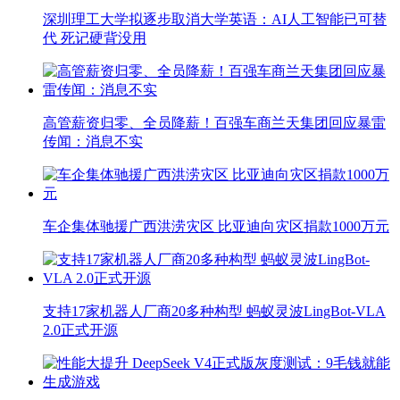
深圳理工大学拟逐步取消大学英语：AI人工智能已可替
代 死记硬背没用
高管薪资归零、全员降薪！百强车商兰天集团回应暴雷
传闻：消息不实
车企集体驰援广西洪涝灾区 比亚迪向灾区捐款1000万元
支持17家机器人厂商20多种构型 蚂蚁灵波LingBot-VLA
2.0正式开源