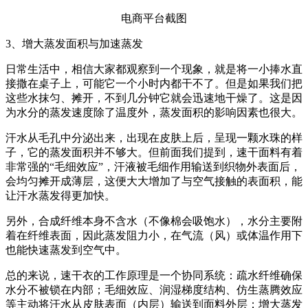
电商平台截图
3、增大蒸发面积与加速蒸发
日常生活中，相信大家都观察到一个现象，就是将一小捧水直
接撒在桌子上，可能它一个小时内都干不了。但是如果我们把
这些水抹匀、摊开，不到几分钟它就会迅速地干燥了。这是因
为水分的蒸发速度除了温度外，蒸发面积的影响因素也很大。
汗水从毛孔中分泌出来，出现在皮肤上后，呈现一颗水珠的样
子，它的蒸发面积并不够大。但前面我们提到，速干面料有着
非常强的“毛细效应”，汗液被毛细作用输送到织物外表面后，
会均匀摊开成薄层，这便大大增加了与空气接触的表面积，能
让汗水蒸发得更加快。
另外，合成纤维本身不含水（不像棉会吸饱水），水分主要附
着在纤维表面，因此蒸发阻力小，在气流（风）或体温作用下
也能快速蒸发到空气中。
总的来说，速干衣的工作原理是一个协同系统：疏水纤维确保
水分不被锁在内部；毛细效应、润湿梯度结构、仿生蒸腾效应
等主动将汗水从皮肤表面（内层）输送到面料外层；增大蒸发