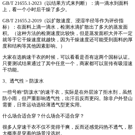
GB/T 21655.1-2023（以结果方式来判断）：滴一滴水到面料
上，看一个小时后干燥了多少。
GB/T 21655.2-2019（以扩散速度、浸湿半径等作为评价指
标）：在面料上滴一滴水，检测水滴扩散出了多大的蒸发面
积。（这种方法的检测速度比较快，但是蒸发面积大并不一定
就等于它干燥速度就越快，因为干燥速度还可能受到面料的厚
度和结构等其他因素影响。）
大家在选购速干衣的时候，可以看看是否有这两个国标认证。
只要测试结果通过了其中任意一个，商家都可以宣传有吸湿速
干功能。
3、透气性 > 防泼水
一些号称“防泼水”的速干衣，实际是在外层涂了拒水剂，虽然
防小雨，但严重影响透气性，出汗后反而更闷。除非户外登山
需要，日常运动选轻薄透气型更实用。
什么场合适合穿？什么场合不适合穿？
很多人穿速干衣不仅不觉得干爽，反而还感觉闷热不透气，那
大概率是穿着的场景没选对。