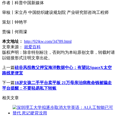
作者丨科普中国新媒体
审核丨宋立丹 中国纺织建设规划院 产业研究部咨询工程师
策划丨钟艳平
责编丨何雨濛
本文地址：
http://92jkw.com/34789.html
文章来源：
就爱百科
版权声明：
除非特别标注，否则均为本站原创文章，转载时请
以链接形式注明文章出处。
上一篇
硅谷风投教父押宝海洋数据中心：有望比SpaceX太空
路线更便宜
下一篇
18岁女孩二手平台卖平板 21万母亲治病救命钱被骗走
平台提醒：不要轻易私下转账
相关文章