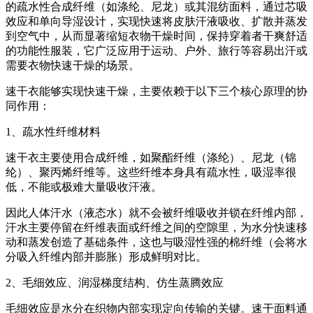
的疏水性合成纤维（如涤纶、尼龙）或其混纺面料，通过芯吸
效应和单向导湿设计，实现快速将皮肤汗液吸收、扩散并蒸发
到空气中，从而显著缩短衣物干燥时间，保持穿着者干爽舒适
的功能性服装，它广泛应用于运动、户外、旅行等容易出汗或
需要衣物快速干燥的场景。
速干衣能够实现快速干燥，主要依赖于以下三个核心原理的协
同作用：
1、疏水性纤维材料
速干衣主要使用合成纤维，如聚酯纤维（涤纶）、尼龙（锦
纶）、聚丙烯纤维等。这些纤维本身具有疏水性，吸湿率很
低，不能或极难大量吸收汗液。
因此人体汗水（液态水）就不会被纤维吸收并锁在纤维内部，
汗水主要停留在纤维表面或纤维之间的空隙里，为水分快速移
动和蒸发创造了基础条件，这也与吸湿性强的棉纤维（会将水
分吸入纤维内部并膨胀）形成鲜明对比。
2、毛细效应、润湿梯度结构、仿生蒸腾效应
毛细效应是水分在织物内部实现定向传输的关键。速干面料通