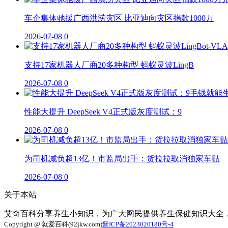
车企集体驰援广西洪涝灾区 比亚迪向灾区捐款1000万
2026-07-08
0
支持17家机器人厂商20多种构型 蚂蚁灵波LingB
2026-07-08
0
性能大提升 DeepSeek V4正式版灰度测试：9
2026-07-08
0
为司机减负超13亿！市监局出手：货拉拉取消独家车贴
2026-07-08
0
关于本站
艾奇百科分享养生小知识，为广大网民提供养生保健知识大全
Copyright @ 就爱百科(92jkw.com)
晋ICP备2023020180号-4