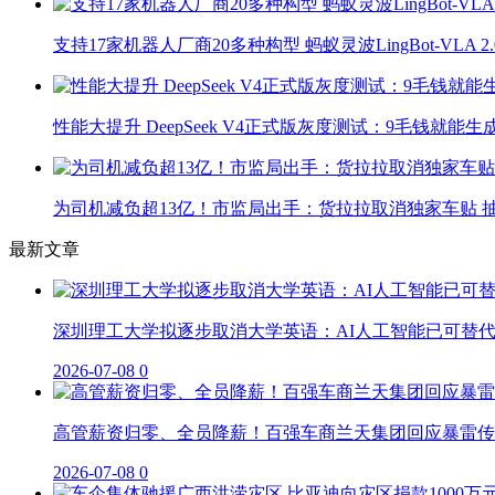
支持17家机器人厂商20多种构型 蚂蚁灵波LingBot-VLA 
性能大提升 DeepSeek V4正式版灰度测试：9毛钱就能生
为司机减负超13亿！市监局出手：货拉拉取消独家车贴 抽
最新文章
深圳理工大学拟逐步取消大学英语：AI人工智能已可替
2026-07-08
0
高管薪资归零、全员降薪！百强车商兰天集团回应暴雷传
2026-07-08
0