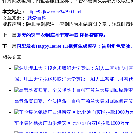
针对此次骗局，闲鱼客服回应称，平台不会向买卖双方收取任
本文地址：
http://92jkw.com/34790.html
文章来源：
就爱百科
版权声明：
除非特别标注，否则均为本站原创文章，转载时请
上一篇
夏天的速干衣到底是干爽神器 还是智商税?
下一篇
阿里发布HappyHorse 1.1视频生成模型：告别角色变
相关文章
深圳理工大学拟逐步取消大学英语：AI人工智能已可替代
高管薪资归零、全员降薪！百强车商兰天集团回应暴雷传
车企集体驰援广西洪涝灾区 比亚迪向灾区捐款1000万元