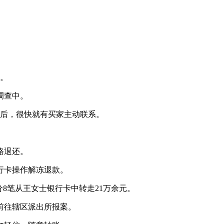
骗。
调查中。
出后，很快就有买家主动联系。
路退还。
行卡操作解冻退款。
8笔从王女士银行卡中转走21万余元。
前往辖区派出所报案。