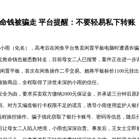
救命钱被骗走 平台提醒：不要轻易私下转账
考生小雨（化名），高考后在闲鱼平台售卖闲置平板电脑时遭遇诈
万余元救命钱也被悉数转走，目前母女二人已报警，案件正在进一步
售闲置平板，首次在闲鱼操作二手交易。她将平板标价1100元挂
核验商品，全程取得了涉世未深的小雨的信任。
全为由，要求买卖双方缴纳2000元保证金，并承诺三分钟后原
回。对方又编造银行卡权限不足的谎言，诱导小雨使用监护人银
远程操控操作。骗子借此窃取了银行卡账号、密码等信息，随后分
后让母女二人陷入绝境，小雨也深深自责。事发后，王女士立即