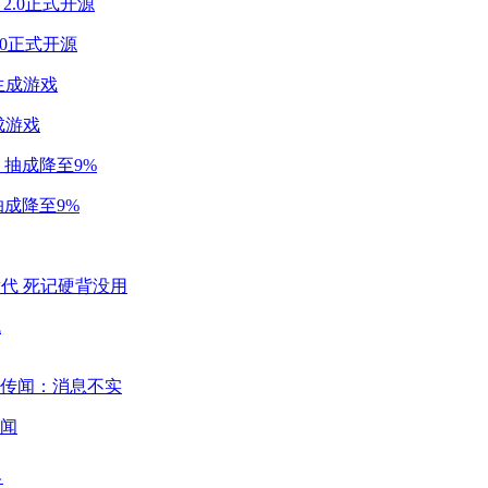
2.0正式开源
成游戏
成降至9%
代
闻