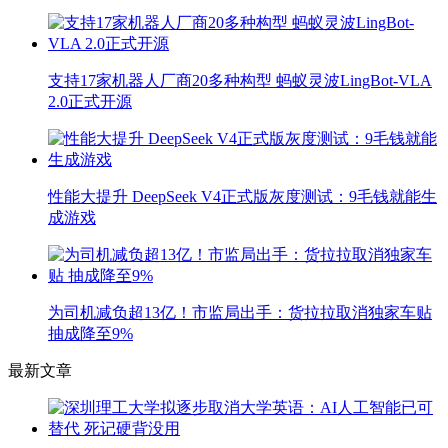
支持17家机器人厂商20多种构型 蚂蚁灵波LingBot-VLA
2.0正式开源
性能大提升 DeepSeek V4正式版灰度测试：9毛钱就能生
成游戏
为司机减负超13亿！市监局出手：货拉拉取消独家车贴
抽成降至9%
最新文章