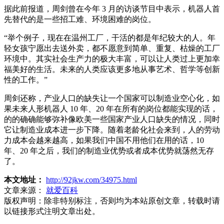
据此前报道，周剑曾在今年 3 月的访谈节目中表示，机器人首
先替代的是一些招工难、环境困难的岗位。
“举个例子，现在在温州工厂，干活的都是年纪较大的人。年
轻女孩宁愿出去送外卖，都不愿意到简单、重复、枯燥的工厂
环境中。其实社会生产力的极大丰富，可以让人类过上更加幸
福美好的生活。未来的人类应该更多地从事艺术、哲学等创新
性的工作。”
周剑还称，产业人口的缺失让一个国家可以制造业空心化，如
果未来人形机器人 10 年、20 年在所有的岗位都能实现的话，
的的确确能够弥补像欧美一些国家产业人口缺失的情况，同时
它让制造业成本进一步下降。随着老龄化社会来到，人的劳动
力成本会越来越高，如果我们中国不用他们在用的话，10
年、20 年之后，我们的制造业优势或者成本优势就荡然无存
了。
本文地址：
http://92jkw.com/34975.html
文章来源：
就爱百科
版权声明：
除非特别标注，否则均为本站原创文章，转载时请
以链接形式注明文章出处。