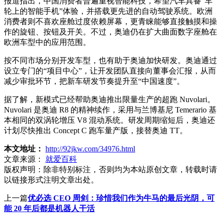
报道指出，中国消费者普遍重视智能科技，希望汽车具备“车
轮上的智能手机”体验，并搭载更先进的自动驾驶系统。欧洲
消费者则不喜欢座舱过度依赖屏幕，更青睐能够直接触摸和操
作的旋钮、按钮及开关。不过，奥迪仍在扩大曲面数字座舱在
欧洲车型中的应用范围。
按不同市场分别开发车型，也有助于奥迪加快研发。奥迪通过
设立专门的“项目中心”，让开发团队直接向董事会汇报，从而
减少审批环节，把新车研发节奏提升至“中国速度”。
据了解，新模式已经帮助奥迪推出限量生产的超跑 Nuvolari。
Nuvolari 是奥迪 R8 的精神续作，采用与兰博基尼 Temerario 基
本相同的双涡轮增压 V8 混动系统。研发周期缩短后，奥迪还
计划尽快推出 Concept C 跑车量产版，接替奥迪 TT。
本文地址：
http://92jkw.com/34976.html
文章来源：
就爱百科
版权声明：
除非特别标注，否则均为本站原创文章，转载时请
以链接形式注明文章出处。
上一篇
优必选 CEO 周剑：珍惜我们作为牛马的最后光阴，可
能 20 年后都是机器人干活