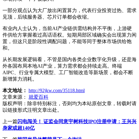
一部分观点认为大厂放出闲置算力，代表行业投资过热、需求
见顶，后续服务器、芯片订单都会收缩。
有业内人士认为，当前AI产业链供需结构并不平衡，上游硬
件供给方掌握着过高话语权。短期局部区域确实会出现算力闲
置，但这只是阶段性调配问题，不能等同于整体市场供给饱
和。
从长期发展逻辑看，不管是国内各类企业数字化升级，还是海
外各国布局本地AI产业，算力需求都会持续走高。终端
AIPC、行业专属大模型、工厂智能改造等新场景，都会不断
新增算力消耗。
本文地址：
http://92jkw.com/35118.html
文章来源：
就爱百科
版权声明：
除非特别标注，否则均为本站原创文章，转载时请
以链接形式注明文章出处。
上一篇
闪电闯关！ 证监会同意宇树科技IPO注册申请：王兴兴
身家或超140亿