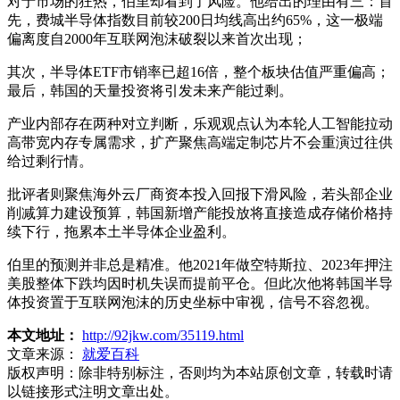
对于市场的狂热，伯里却看到了风险。他给出的理由有三：首
先，费城半导体指数目前较200日均线高出约65%，这一极端
偏离度自2000年互联网泡沫破裂以来首次出现；
其次，半导体ETF市销率已超16倍，整个板块估值严重偏高；
最后，韩国的天量投资将引发未来产能过剩。
产业内部存在两种对立判断，乐观观点认为本轮人工智能拉动
高带宽内存专属需求，扩产聚焦高端定制芯片不会重演过往供
给过剩行情。
批评者则聚焦海外云厂商资本投入回报下滑风险，若头部企业
削减算力建设预算，韩国新增产能投放将直接造成存储价格持
续下行，拖累本土半导体企业盈利。
伯里的预测并非总是精准。他2021年做空特斯拉、2023年押注
美股整体下跌均因时机失误而提前平仓。但此次他将韩国半导
体投资置于互联网泡沫的历史坐标中审视，信号不容忽视。
本文地址：
http://92jkw.com/35119.html
文章来源：
就爱百科
版权声明：
除非特别标注，否则均为本站原创文章，转载时请
以链接形式注明文章出处。