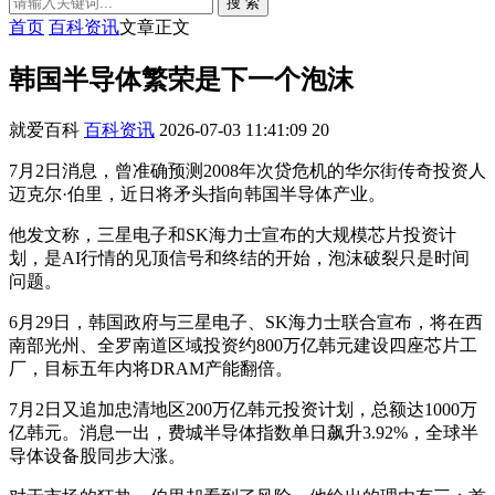
搜 索
首页
百科资讯
文章正文
韩国半导体繁荣是下一个泡沫
就爱百科
百科资讯
2026-07-03 11:41:09
20
7月2日消息，曾准确预测2008年次贷危机的华尔街传奇投资人
迈克尔·伯里，近日将矛头指向韩国半导体产业。
他发文称，三星电子和SK海力士宣布的大规模芯片投资计
划，是AI行情的见顶信号和终结的开始，泡沫破裂只是时间
问题。
6月29日，韩国政府与三星电子、SK海力士联合宣布，将在西
南部光州、全罗南道区域投资约800万亿韩元建设四座芯片工
厂，目标五年内将DRAM产能翻倍。
7月2日又追加忠清地区200万亿韩元投资计划，总额达1000万
亿韩元。消息一出，费城半导体指数单日飙升3.92%，全球半
导体设备股同步大涨。