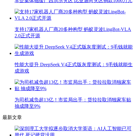
车企集体驰援广西洪涝灾区 比亚迪向灾区捐款1000万元
支持17家机器人厂商20多种构型 蚂蚁灵波LingBot-VLA
2.0正式开源
性能大提升 DeepSeek V4正式版灰度测试：9毛钱就能生
成游戏
为司机减负超13亿！市监局出手：货拉拉取消独家车贴
抽成降至9%
最新文章