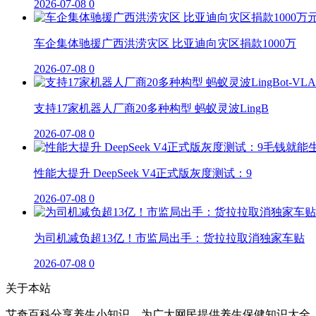
2026-07-08
0
车企集体驰援广西洪涝灾区 比亚迪向灾区捐款1000万
2026-07-08
0
支持17家机器人厂商20多种构型 蚂蚁灵波LingB
2026-07-08
0
性能大提升 DeepSeek V4正式版灰度测试：9
2026-07-08
0
为司机减负超13亿！市监局出手：货拉拉取消独家车贴
2026-07-08
0
关于本站
艾奇百科分享养生小知识，为广大网民提供养生保健知识大全