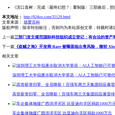
《滨口直树：完成〈最终幻想 7：重制版〉三部曲后，想挑
本文地址：
http://92jkw.com/35129.html
文章来源：
就爱百科
版权声明：
除非特别标注，否则均为本站原创文章，转载时请
上一篇
三部门发文规范国际科技组织成立登记：有合法的资产和经
下一篇
《盗贼之海》开发商 Rare 被曝面临出售风险，微软 Xb
相关文章
深圳理工大学拟逐步取消大学英语：AI人工智能已可替代
高管薪资归零、全员降薪！百强车商兰天集团回应暴雷传
车企集体驰援广西洪涝灾区 比亚迪向灾区捐款1000万元