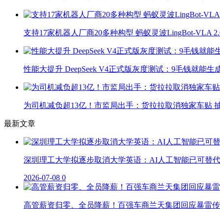
支持17家机器人厂商20多种构型 蚂蚁灵波LingBot-VLA 
性能大提升 DeepSeek V4正式版灰度测试：9毛钱就能生
为司机减负超13亿！市监局出手：货拉拉取消独家车贴 抽
最新文章
深圳理工大学拟逐步取消大学英语：AI人工智能已可替
2026-07-08
0
高管薪资归零、全员降薪！百强车商兰天集团回应暴雷传