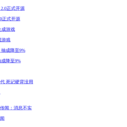
2.0正式开源
成游戏
成降至9%
代
闻