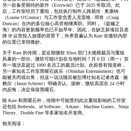
另一款备受期待的新作《Everwild》已于 2025 年取消。此
后，工作室经历了重组，包括执行制作人路易丝 · 奥康纳
（Louise O'Connor）与工作室负责人克雷格 · 邓肯（Craig
Duncan）在内的多位核心高管相继离职。同时，《盗贼之
海》的内容更新频率也已不如早年。因此，在缺乏新项目且老
牌 IP 运营投入放缓的背景下，外界普遍认为 Rare 在微软内部
的位置已变得微妙。
关于 Rare 的传闻，是近期微软 Xbox 部门大规模裁员与重组
风暴的一部分。微软可能计划在当地时间 7 月 6 日（周一）宣
布一项涉及超过 1000 名员工的裁员计划。此前曾有报道称，
另一家知名工作室黑曜石娱乐（Obsidian Entertainment）也可
能被关闭或出售，但这一说法随后被彭博社知名记者杰森 · 施
赖尔（Jason Schreier）明确否认。据称，微软高层在 24 小时
内反悔，决定保留黑曜石。
除 Rare 和黑曜石外，传闻中可能受到此次重组影响的工作室
还包括 Bethesda、id Software、Arkane、Machine Games、Ninja
Theory、Double Fine 等多家知名开发商。
相关阅读：