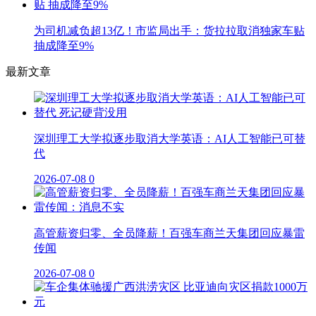
为司机减负超13亿！市监局出手：货拉拉取消独家车贴
抽成降至9%
最新文章
深圳理工大学拟逐步取消大学英语：AI人工智能已可替
代
2026-07-08
0
高管薪资归零、全员降薪！百强车商兰天集团回应暴雷
传闻
2026-07-08
0