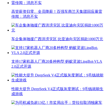
高管薪资归零、全员降薪！百强车商兰天集团回应暴雷
传闻：消息不实
车企集体驰援广西洪涝灾区 比亚迪向灾区捐款1000万元
支持17家机器人厂商20多种构型 蚂蚁灵波LingBot-VLA
2.0正式开源
性能大提升 DeepSeek V4正式版灰度测试：9毛钱就能生
成游戏