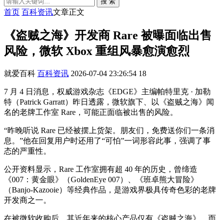
搜 索
首页
百科资讯
文章正文
《盗贼之海》开发商 Rare 被曝面临出售
风险，微软 Xbox 重组风暴愈演愈烈
就爱百科
百科资讯
2026-07-04 23:26:54
18
7 月 4 日消息，权威游戏杂志《EDGE》主编帕特里克 · 加勒
特（Patrick Garratt）昨日透露，微软旗下、以《盗贼之海》闻
名的老牌工作室 Rare，可能正面临被出售的风险。
“昨晚听说 Rare 已经被摆上货架。朋友们，免费送你们一条消
息。”他在回复用户时还用了“可怕”一词形容此事，强调了事
态的严重性。
公开资料显示，Rare 工作室拥有超 40 年的历史，曾缔造
《007：黄金眼》（GoldenEye 007）、《班卓熊大冒险》
（Banjo-Kazooie）等经典作品，是游戏界极具传奇色彩的老牌
开发商之一。
在被微软收购后，其近年来的核心产品仅有《盗贼之海》，而