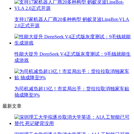
支持17家机器人厂商20多种构型 蚂蚁灵波LingBot-VLA
2.0正式开源
性能大提升 DeepSeek V4正式版灰度测试：9毛钱就能生
成游戏
为司机减负超13亿！市监局出手：货拉拉取消独家车贴
抽成降至9%
最新文章