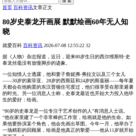
搜 索
首页
百科资讯
文章正文
80岁史泰龙开画展 默默绘画60年无人知
晓
就爱百科
百科资讯
2026-07-08 12:55:22
32
据《人物》杂志报道，近日，迎来80岁生日的西尔维斯特·史
泰龙丝毫没有放慢脚步的迹象。
一位知情人士透露，他和妻子詹妮弗·弗拉文以及三个女儿
——30岁的索菲亚、28岁的西斯廷和24岁的斯嘉丽——每年夏
天都会在他购置的东汉普顿住宅度过，他们很享受在那里避暑
的时光。另一位消息人士称，史泰龙最近也开始大力投入他毕
生的爱好：绘画。
“80岁的史泰龙是一位专注于艺术创作的人”有消息人士说。
“他在家里建了一个非常棒的工作室，绘画就是他的生命。如
果他要扮演某个角色，他会先画出草图。今年一月，他举办了
一场精彩的回顾展，绘画是他真正的挚爱——他从11岁就开始