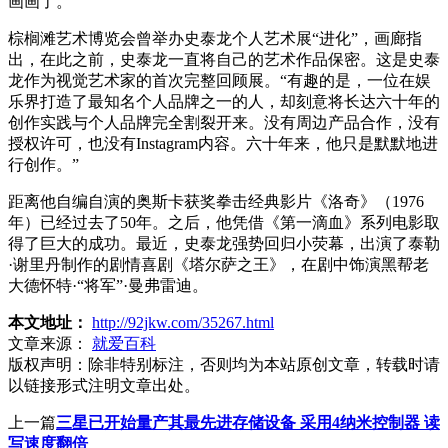
画画了。”
棕榈滩艺术博览会曾举办史泰龙个人艺术展“进化”，画廊指
出，在此之前，史泰龙一直将自己的艺术作品保密。这是史泰
龙作为视觉艺术家的首次完整回顾展。“有趣的是，一位在娱
乐界打造了最知名个人品牌之一的人，却刻意将长达六十年的
创作实践与个人品牌完全割裂开来。没有周边产品合作，没有
授权许可，也没有Instagram内容。六十年来，他只是默默地进
行创作。”
距离他自编自演的奥斯卡获奖拳击经典影片《洛奇》（1976
年）已经过去了50年。之后，他凭借《第一滴血》系列电影取
得了巨大的成功。最近，史泰龙强势回归小荧幕，出演了泰勒
·谢里丹制作的剧情喜剧《塔尔萨之王》，在剧中饰演黑帮老
大德怀特·“将军”·曼弗雷迪。
本文地址：
http://92jkw.com/35267.html
文章来源：
就爱百科
版权声明：
除非特别标注，否则均为本站原创文章，转载时请
以链接形式注明文章出处。
上一篇
三星已开始量产其最先进存储设备 采用4纳米控制器 读
写速度翻倍